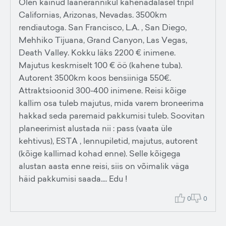
Olen käinud läänerannikul kahenädalasel tripil
Californias, Arizonas, Nevadas. 3500km
rendiautoga. San Francisco, L.A. , San Diego,
Mehhiko Tijuana, Grand Canyon, Las Vegas,
Death Valley. Kokku läks 2200 € inimene.
Majutus keskmiselt 100 € öö (kahene tuba).
Autorent 3500km koos bensiiniga 550€.
Attraktsioonid 300-400 inimene. Reisi kõige
kallim osa tuleb majutus, mida varem broneerima
hakkad seda paremaid pakkumisi tuleb. Soovitan
planeerimist alustada nii : pass (vaata üle
kehtivus), ESTA , lennupiletid, majutus, autorent
(kõige kallimad kohad enne). Selle kõigega
alustan aasta enne reisi, siis on võimalik väga
häid pakkumisi saada.... Edu !
0
0