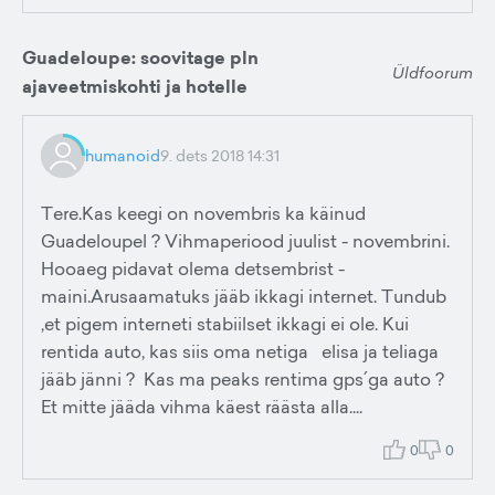
Guadeloupe: soovitage pln
Üldfoorum
ajaveetmiskohti ja hotelle
humanoid
9. dets 2018 14:31
Tere.Kas keegi on novembris ka käinud
Guadeloupel ? Vihmaperiood juulist - novembrini.
Hooaeg pidavat olema detsembrist -
maini.Arusaamatuks jääb ikkagi internet. Tundub
,et pigem interneti stabiilset ikkagi ei ole. Kui
rentida auto, kas siis oma netiga elisa ja teliaga
jääb jänni ? Kas ma peaks rentima gps´ga auto ?
Et mitte jääda vihma käest räästa alla....
0
0