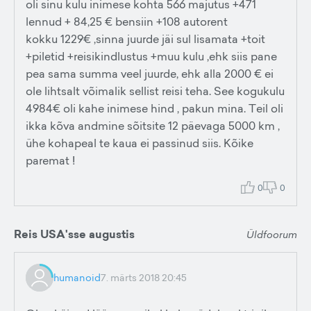
oli sinu kulu inimese kohta 566 majutus +471
lennud + 84,25 € bensiin +108 autorent
kokku 1229€ ,sinna juurde jäi sul lisamata +toit
+piletid +reisikindlustus +muu kulu ,ehk siis pane
pea sama summa veel juurde, ehk alla 2000 € ei
ole lihtsalt võimalik sellist reisi teha. See kogukulu
4984€ oli kahe inimese hind , pakun mina. Teil oli
ikka kõva andmine sõitsite 12 päevaga 5000 km ,
ühe kohapeal te kaua ei passinud siis. Kõike
paremat !
0
0
Reis USA'sse augustis
Üldfoorum
humanoid
7. märts 2018 20:45