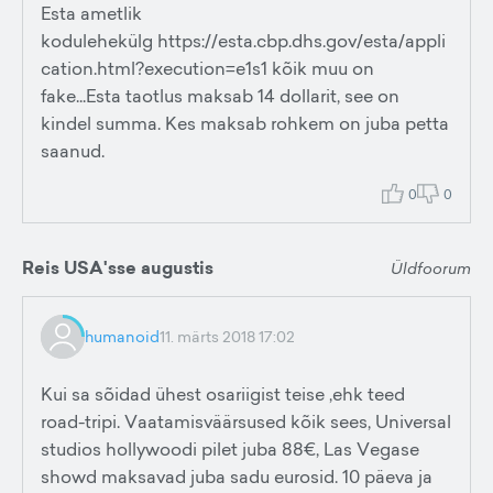
Esta ametlik
kodulehekülg https://esta.cbp.dhs.gov/esta/appli
cation.html?execution=e1s1 kõik muu on
fake...Esta taotlus maksab 14 dollarit, see on
kindel summa. Kes maksab rohkem on juba petta
saanud.
0
0
Reis USA'sse augustis
Üldfoorum
humanoid
11. märts 2018 17:02
Kui sa sõidad ühest osariigist teise ,ehk teed
road-tripi. Vaatamisväärsused kõik sees, Universal
studios hollywoodi pilet juba 88€, Las Vegase
showd maksavad juba sadu eurosid. 10 päeva ja