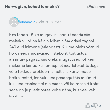
Norwegian, kohad lennukis?
Üldfoorum
humanoid
7. okt 2018 17:32
Kes tahab kõike mugavusi lennult saada siis
makske.... Mina käisin Miamis ära edasi-tagasi
240 euri inimene (arlandast). Kui ma oleks võtnud
kõik need mugavused : istekoht, toitlustus,
äraantav pagas... ,siis oleks mugavused rohkem
maksma läinud kui lennupilet ise. Istekohtadega
võib tekkida probleem ainult siis kui ,viimasel
hetkel ostad, lennuk juba peaaegu täis müüdud,
kui juba reaalselt ei ole paaris või kolmeseid kohti,
seda on ju piletit ostes kohe näha, kus veel vabu
kohti on...
0
0