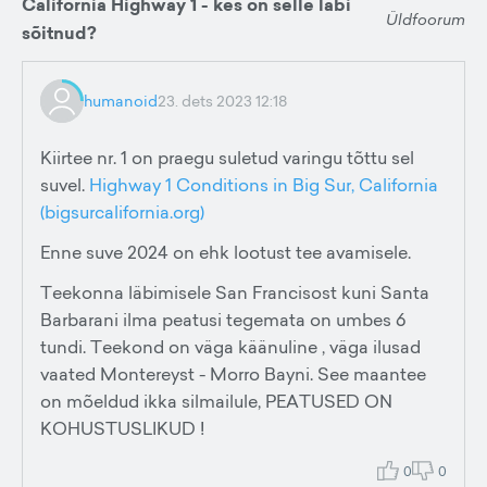
California Highway 1 - kes on selle läbi
Üldfoorum
sõitnud?
humanoid
23. dets 2023 12:18
Kiirtee nr. 1 on praegu suletud varingu tõttu sel
suvel.
Highway 1 Conditions in Big Sur, California
(bigsurcalifornia.org)
Enne suve 2024 on ehk lootust tee avamisele.
Teekonna läbimisele San Francisost kuni Santa
Barbarani ilma peatusi tegemata on umbes 6
tundi. Teekond on väga käänuline , väga ilusad
vaated Montereyst - Morro Bayni. See maantee
on mõeldud ikka silmailule, PEATUSED ON
KOHUSTUSLIKUD !
0
0