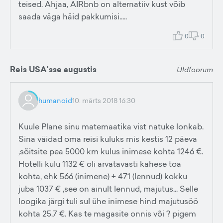
teised. Ahjaa, AIRbnb on alternatiiv kust võib
saada väga häid pakkumisi.....
0
0
Reis USA'sse augustis
Üldfoorum
humanoid
10. märts 2018 16:30
Kuule Plane sinu matemaatika vist natuke lonkab.
Sina väidad oma reisi kuluks mis kestis 12 päeva
,sõitsite pea 5000 km kulus inimese kohta 1246 €.
Hotelli kulu 1132 € oli arvatavasti kahese toa
kohta, ehk 566 (inimene) + 471 (lennud) kokku
juba 1037 € ,see on ainult lennud, majutus... Selle
loogika järgi tuli sul ühe inimese hind majutusöö
kohta 25.7 €. Kas te magasite onnis või ? pigem