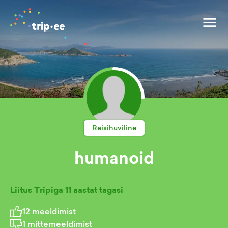
Reisihuviline
humanoid
Liitus Tripiga
11 aastat tagasi
12
meeldimist
1
mittemeeldimist