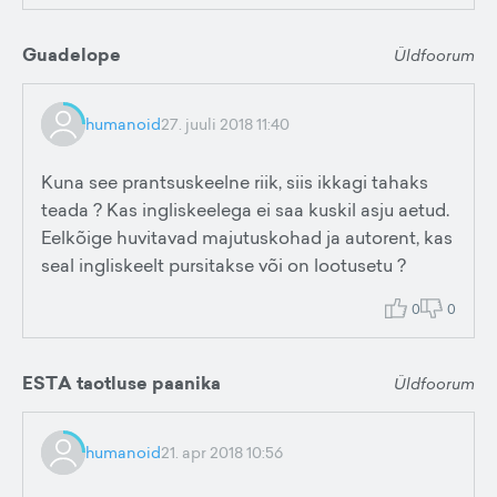
Guadelope
Üldfoorum
humanoid
27. juuli 2018 11:40
Kuna see prantsuskeelne riik, siis ikkagi tahaks
teada ? Kas ingliskeelega ei saa kuskil asju aetud.
Eelkõige huvitavad majutuskohad ja autorent, kas
seal ingliskeelt pursitakse või on lootusetu ?
0
0
ESTA taotluse paanika
Üldfoorum
humanoid
21. apr 2018 10:56