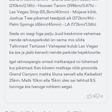
(210km/2.14h) - Hooveri Tamm (398km/3.47h) -
Las Vegas Strip (55,3km/40min) - Mojave kõrb,
Joshua Tree pikemat teedpidi alt (372km/4h) -
Palm Springs (65km/45min) - LA (172km/1,36h).
Seda on isegi liiga palju ,kuid keskmine vahemaa
nende rahvusparkidel on sama mis sõita
Tallinnast Tartusse ! Vahepeal kulub Las Vegas
ka ära ja jääb kenasti nende parkide trajektoorile.
Igal rahvuspargis omad matkarajad nii lühemad
kui pikemad. Kes kõvem matkaja võib proovida
Grand Canyoni matka lõuna servalt alla Kaibabist
25km. Matk 10km alla 15km üles sai tehtud 8,5
tunniga ära (varuge rohkem aega).
3
0