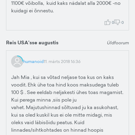
1100€ võibolla, kuid kaks nädalat alla 2000€ -no
kuidagi ei õnnestu.
0
0
Reis USA'sse augustis
Üldfoorum
humanoid
11. märts 2018 16:36
Jah Mia , kui sa võtad neljase toa kus on kaks
voodit. Ehk ühe toa hind koos maksudega tuleb
100 $ . See eeldab neljakesti ühes toas magamist.
Kui perega minna ,siis pole ju
vahet. Majutushinnad sõltuvad ju ka asukohast,
kui sa oled kuskil kus ei ole mitte midagi, mis
oleks vaid läbisõidu peatus. Kuid
linnades/sihtkohtades on hinnad hoopis