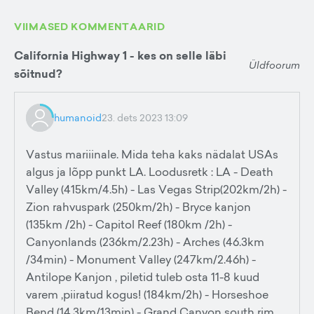
VIIMASED KOMMENTAARID
California Highway 1 - kes on selle läbi
Üldfoorum
sõitnud?
humanoid
23. dets 2023 13:09
Vastus mariiinale. Mida teha kaks nädalat USAs
algus ja lõpp punkt LA. Loodusretk : LA - Death
Valley (415km/4.5h) - Las Vegas Strip(202km/2h) -
Zion rahvuspark (250km/2h) - Bryce kanjon
(135km /2h) - Capitol Reef (180km /2h) -
Canyonlands (236km/2.23h) - Arches (46.3km
/34min) - Monument Valley (247km/2.46h) -
Antilope Kanjon , piletid tuleb osta 11-8 kuud
varem ,piiratud kogus! (184km/2h) - Horseshoe
Bend (14,3km/13min) - Grand Canyon south rim