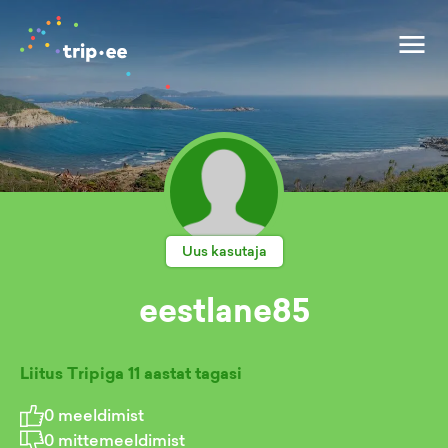
Uus kasutaja
eestlane85
Liitus Tripiga
11 aastat tagasi
0
meeldimist
0
mittemeeldimist