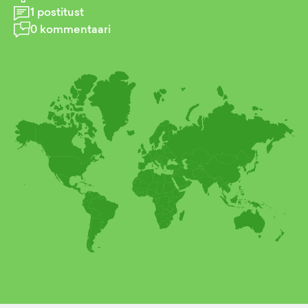
1
postitust
0
kommentaari