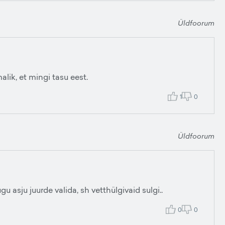
Üldfoorum
lik, et mingi tasu eest.
1
0
Üldfoorum
 asju juurde valida, sh vetthülgivaid sulgi..
0
0