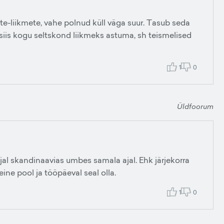
mitte-liikmete, vahe polnud küll väga suur. Tasub seda
 siis kogu seltskond liikmeks astuma, sh teismelised
1
0
Üldfoorum
al skandinaavias umbes samala ajal. Ehk järjekorra
ine pool ja tööpäeval seal olla.
1
0