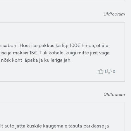
Üldfoorum
 Lissaboni. Host ise pakkus ka ligi 100€ hinda, et ära
 ise ja maksis 15€. Tuli kohale, kuigi mitte just väga
 nõrk koht läpaka ja kulleriga jah.
1
0
Üldfoorum
t auto jätta kuskile kaugemale tasuta parklasse ja