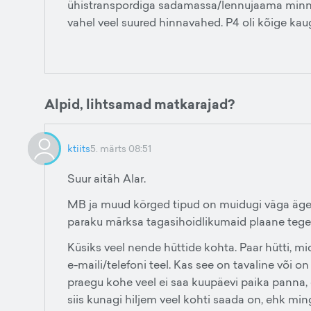
ühistranspordiga sadamassa/lennujaama minna
vahel veel suured hinnavahed. P4 oli kõige kau
Alpid, lihtsamad matkarajad?
ktiits
5. märts 08:51
Suur aitäh Alar.
MB ja muud körged tipud on muidugi väga äged
paraku märksa tagasihoidlikumaid plaane teg
Küsiks veel nende hüttide kohta. Paar hütti, mid
e-maili/telefoni teel. Kas see on tavaline või
praegu kohe veel ei saa kuupäevi paika panna, e
siis kunagi hiljem veel kohti saada on, ehk m