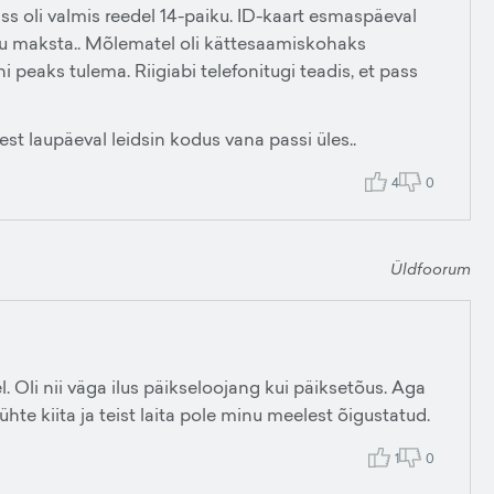
ass oli valmis reedel 14-paiku. ID-kaart esmaspäeval
tetu maksta.. Mõlematel oli kättesaamiskohaks
peaks tulema. Riigiabi telefonitugi teadis, et pass
 sest laupäeval leidsin kodus vana passi üles..
4
0
Üldfoorum
. Oli nii väga ilus päikseloojang kui päiksetõus. Aga
ühte kiita ja teist laita pole minu meelest õigustatud.
1
0