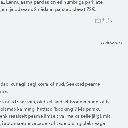
.. Lennujaama parklas on eri numbriga parklate
gem ja odavam, 2 nädalat paistab olevat 72€.
1
0
Üldfoorum
ad, kunagi isegi korra käinud. Seekord peame
ema.
a nüüd vaatasin, olid sellised, et broneerimine käib
 on olemas ka mingi hüttide "booking"? Me paraku
hk reaalselt peame ilmselt valima ka selle järgi, mis
ingi automaatne vabade kohtade otsing oleks väga