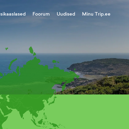
Minu Trip.ee
isikaaslased
Foorum
Uudised