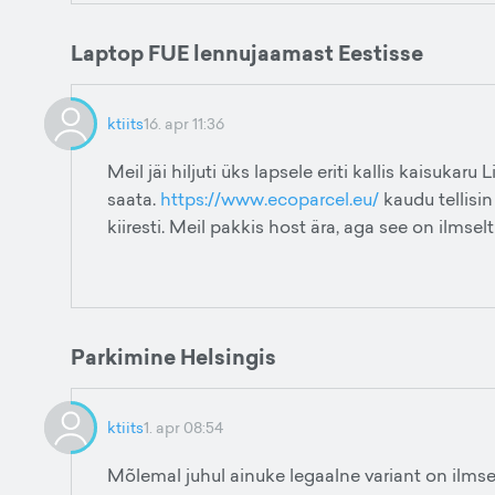
Laptop FUE lennujaamast Eestisse
ktiits
16. apr 11:36
Meil jäi hiljuti üks lapsele eriti kallis kaisukaru
saata.
https://www.ecoparcel.eu/
kaudu tellisin
kiiresti. Meil pakkis host ära, aga see on ilmselt
Parkimine Helsingis
ktiits
1. apr 08:54
Mõlemal juhul ainuke legaalne variant on ilmsel