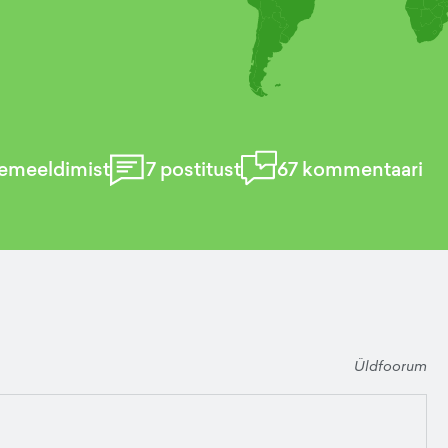
emeeldimist
7
postitust
67
kommentaari
Üldfoorum