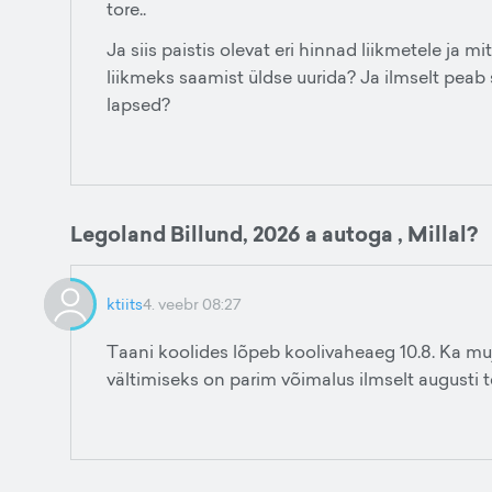
tore..
Ja siis paistis olevat eri hinnad liikmetele ja 
liikmeks saamist üldse uurida? Ja ilmselt peab
lapsed?
Legoland Billund, 2026 a autoga , Millal?
ktiits
4. veebr 08:27
Taani koolides lõpeb koolivaheaeg 10.8. Ka muj
vältimiseks on parim võimalus ilmselt augusti te