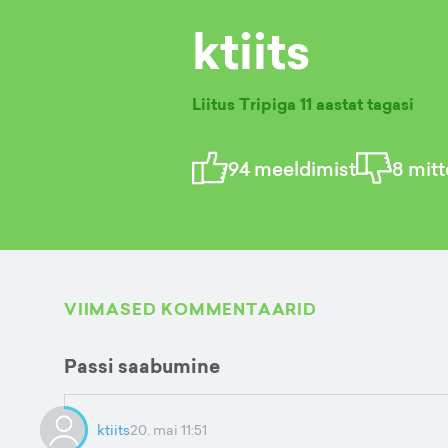
ktiits
Liitus Tripiga
11 aastat tagasi
94
meeldimist
8
mitt
VIIMASED KOMMENTAARID
Passi saabumine
ktiits
20. mai 11:51