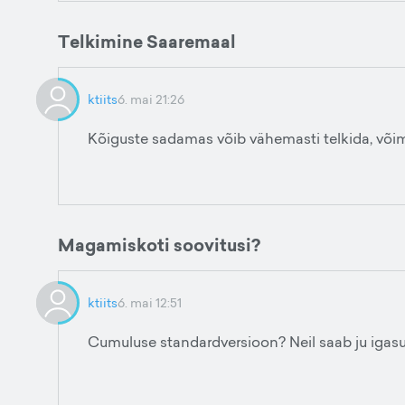
Telkimine Saaremaal
ktiits
6. mai 21:26
Kõiguste sadamas võib vähemasti telkida, võima
Magamiskoti soovitusi?
ktiits
6. mai 12:51
Cumuluse standardversioon? Neil saab ju igasugu