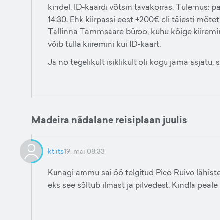
kindel. ID-kaardi võtsin tavakorras. Tulemus: p
14:30. Ehk kiirpassi eest +200€ oli täiesti mõ
Tallinna Tammsaare büroo, kuhu kõige kiiremini 
võib tulla kiiremini kui ID-kaart.
Ja no tegelikult isiklikult oli kogu jama asjatu,
Madeira nädalane reisiplaan juulis
ktiits
19. mai 08:33
Kunagi ammu sai öö telgitud Pico Ruivo lähistel
eks see sõltub ilmast ja pilvedest. Kindla peale 