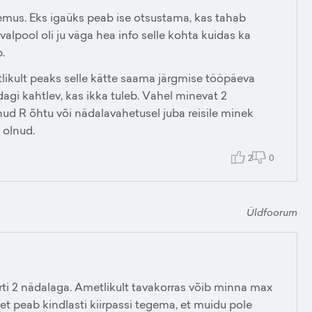
ogemus. Eks igaüks peab ise otsustama, kas tahab
valpool oli ju väga hea info selle kohta kuidas ka
.
tlikult peaks selle kätte saama järgmise tööpäeva
dagi kahtlev, kas ikka tuleb. Vahel minevat 2
nud R õhtu või nädalavahetusel juba reisile minek
 olnud.
2
0
Üldfoorum
rti 2 nädalaga. Ametlikult tavakorras võib minna max
 et peab kindlasti kiirpassi tegema, et muidu pole