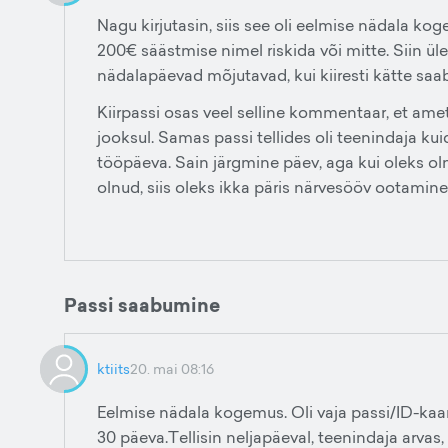
Nagu kirjutasin, siis see oli eelmise nädala k
200€ säästmise nimel riskida või mitte. Siin üle
nädalapäevad mõjutavad, kui kiiresti kätte saab
Kiirpassi osas veel selline kommentaar, et ame
jooksul. Samas passi tellides oli teenindaja kui
tööpäeva. Sain järgmine päev, aga kui oleks ol
olnud, siis oleks ikka päris närvesööv ootamine
Passi saabumine
ktiits
20. mai 08:16
Eelmise nädala kogemus. Oli vaja passi/ID-kaa
30 päeva.Tellisin neljapäeval, teenindaja arvas,