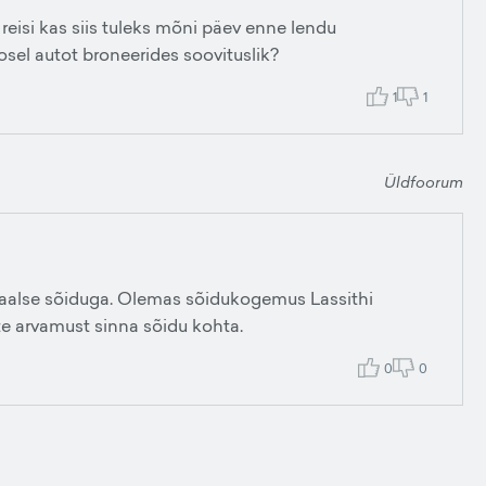
reisi kas siis tuleks mõni päev enne lendu
sel autot broneerides soovituslik?
1
1
Üldfoorum
 reaalse sõiduga. Olemas sõidukogemus Lassithi
iste arvamust sinna sõidu kohta.
0
0