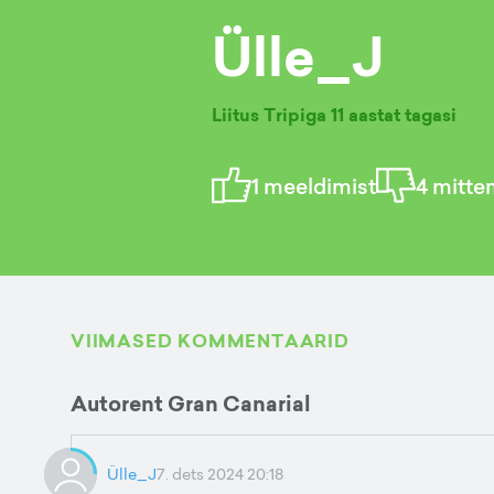
Ülle_J
Liitus Tripiga
11 aastat tagasi
1
meeldimist
4
mitte
VIIMASED KOMMENTAARID
Autorent Gran Canarial
Ülle_J
7. dets 2024 20:18