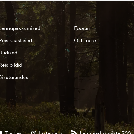
Lennupakkumised
Foorum
Reisikaaslased
Ost-müük
Uudised
Reisipildid
Sisuturundus
Twitter
Instagram
Lennupakkumiste RSS