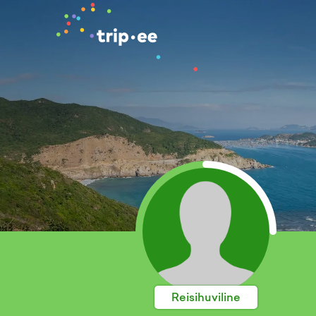
Reisihuviline