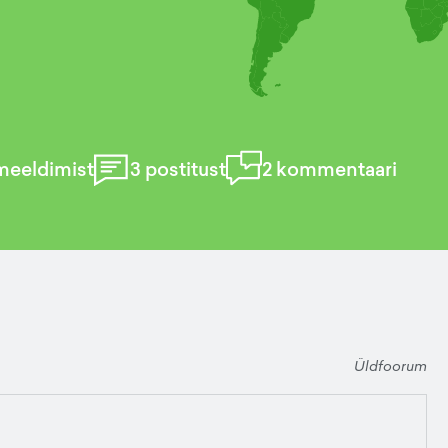
meeldimist
3
postitust
2
kommentaari
Üldfoorum