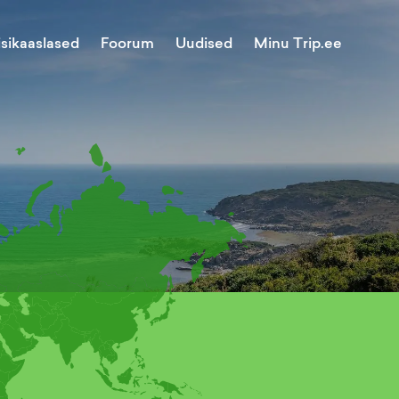
Minu Trip.ee
isikaaslased
Foorum
Uudised