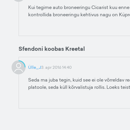
Kui tegime auto broneeringu Cicarist kuu enne 
kontrollida broneeringu kehtivus nagu on Küpro
Sfendoni koobas Kreetal
Ülle_J
3. apr 2016 14:40
Seda ma juba tegin, kuid see ei ole võrreldav
platoole, seda küll kõrvalistuja rollis. Loeks te