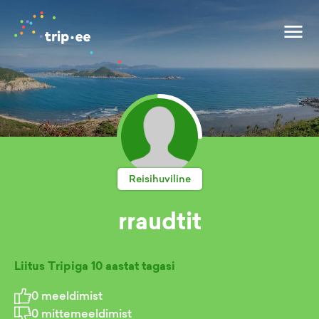
Reisihuviline
rraudtit
Liitus Tripiga
10 aastat tagasi
0
meeldimist
0
mittemeeldimist