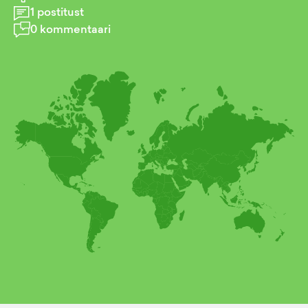
1
postitust
0
kommentaari