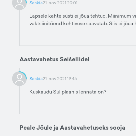
Saskia
21. nov 2021 20:01
Lapsele kahte süsti ei jõua tehtud. Miinimum va
vaktsiinitõend kehtivuse saavutab. Siis ei jõua 
Aastavahetus Seišellidel
Saskia
21. nov 2021 19:46
Kuskaudu Sul plaanis lennata on?
Peale Jõule ja Aastavahetuseks sooja