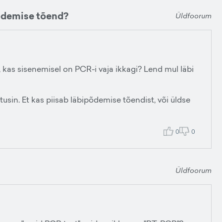
põdemise tõend?
Üldfoorum
 kas sisenemisel on PCR-i vaja ikkagi? Lend mul läbi
tusin. Et kas piisab läbipõdemise tõendist, või üldse
0
0
Üldfoorum