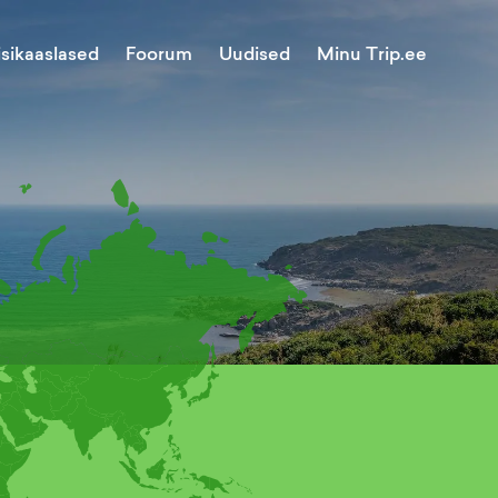
Minu Trip.ee
isikaaslased
Foorum
Uudised