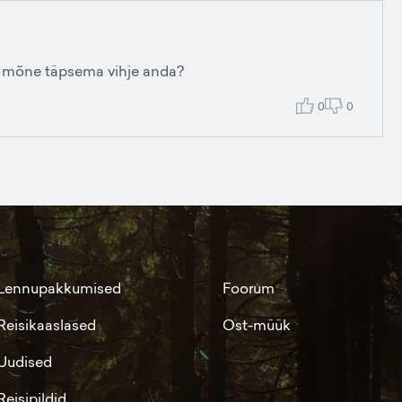
un mõne täpsema vihje anda?
0
0
Lennupakkumised
Foorum
Reisikaaslased
Ost-müük
Uudised
Reisipildid