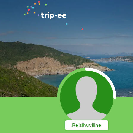
Reisihuviline