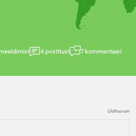
meeldimist
6
postitust
7
kommentaari
Üldfoorum