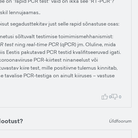
et see on "rapid PCR test" vaid on ikka see "RT-PCR"?
skil lennujaamas..
n pisut segadusttekitav just selle rapid sõnastuse osas:
nimetusi sõltuvalt testimise toimimismehhanismist:
R test
ning
real-time PCR
(qPCR) jm. Oluline, mida
is Eestis pakutavad PCR testid kvalifitseeruvad igati.
koroonaviiruse PCR-kiirtest ninaneelust või
vastav kiire test, mille positiivne tulemus kinnitab,
 tavalise PCR-testiga on ainult kiiruses – vastuse
0
0
lootust?
Üldfoorum