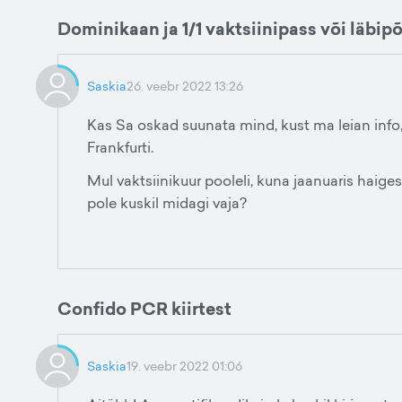
Dominikaan ja 1/1 vaktsiinipass või läbi
Saskia
26. veebr 2022 13:26
Kas Sa oskad suunata mind, kust ma leian info,
Frankfurti.
Mul vaktsiinikuur pooleli, kuna jaanuaris haiges
pole kuskil midagi vaja?
Confido PCR kiirtest
Saskia
19. veebr 2022 01:06