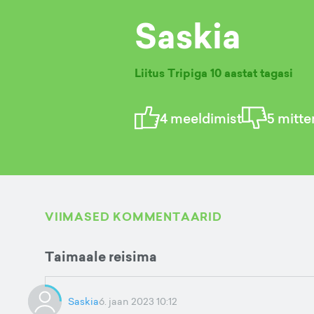
Saskia
Liitus Tripiga
10 aastat tagasi
4
meeldimist
5
mitte
VIIMASED KOMMENTAARID
Taimaale reisima
Saskia
6. jaan 2023 10:12