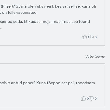
Pfizer)? St ma olen üks neist, kes sai sellise, kuna oli
et on fully vaccinated.
pteerinud seda. Et kuidas mujal maailmas see tõend
.
1
0
Vaba teema
ks sobib antud paber? Kuna tõepoolest palju soodsam
0
0