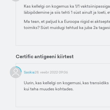
Kas kellelgi on kogemus ka 1/1 vaktsiinipassiga (
läbipõdemine ja siis tehti 1 süst ainult ja loeti, 
Ma tean, et paljud k.a Euroopa riigid ei aktse
toimiks? Süst muidugi tehtud ka juba 2a tagasi.
Certific antigeeni kiirtest
Saskia
28. veebr 2022 09:06
Uurin, kas kellelgi on kogemusi, kas transiidi
kui teha muudes kohtades.