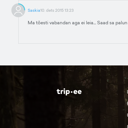
Saskia
10. dets 2015 13:23
Ma tõesti vabandan aga ei leia... Saad sa pal