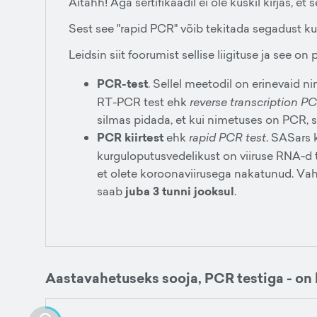
Aitähh! Aga sertifikaadil ei ole kuskil kirjas, 
Sest see "rapid PCR" võib tekitada segadust ku
Leidsin siit foorumist sellise liigituse ja see o
PCR-test
. Sellel meetodil on erinevaid 
RT-PCR test ehk
reverse transcription PC
silmas pidada, et kui nimetuses on PCR, si
PCR kiirtest
ehk
rapid PCR test
. SASars 
kurguloputusvedelikust on viiruse RNA-d tu
et olete koroonaviirusega nakatunud. Vahe
saab
juba 3 tunni jooksul
.
Aastavahetuseks sooja, PCR testiga - on 