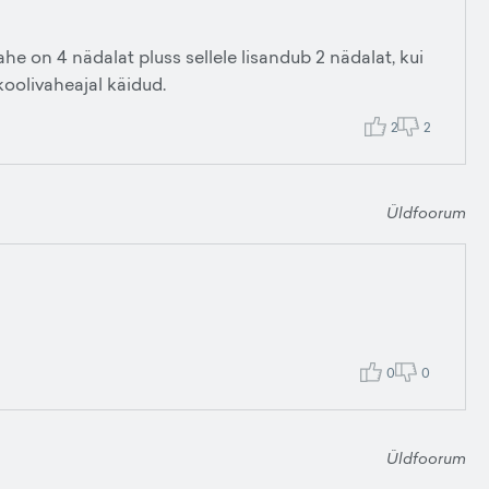
he on 4 nädalat pluss sellele lisandub 2 nädalat, kui
koolivaheajal käidud.
2
2
Üldfoorum
0
0
Üldfoorum