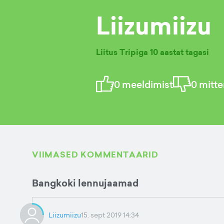
Liizumiizu
Liitus Tripiga
10 aastat tagasi
0
meeldimist
0
mitte
VIIMASED KOMMENTAARID
Bangkoki lennujaamad
Liizumiizu
15. sept 2019 14:34