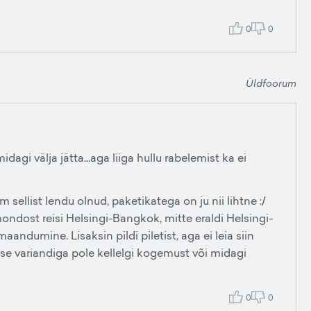
0
0
Üldfoorum
dagi välja jätta...aga liiga hullu rabelemist ka ei
ellist lendu olnud, paketikatega on ju nii lihtne :/
ondost reisi Helsingi-Bangkok, mitte eraldi Helsingi-
umine. Lisaksin pildi piletist, aga ei leia siin
ise variandiga pole kellelgi kogemust või midagi
0
0