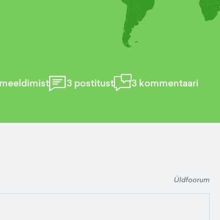
meeldimist
3
postitust
3
kommentaari
Üldfoorum