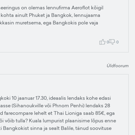
ringus on olemas lennufirma Aeroflot kõigil
i kohta ainult Phuket ja Bangkok, lennujaama
hakkasin muretsema, ega Bangkokis pole vaja
0
0
Üldfoorum
oki 10 jaanuar 17.30, ideaalis lendaks kohe edasi
asse (Sihanoukville või Phnom Penhi) lendaks 28
üd farecompare lehelt et Thai Lioniga saab 85€, ega
i võib tulla? Kuala lumpurist plaanisime lõpus enne
ti Bangkokist sinna ja sealt Balile, tänud soovituse