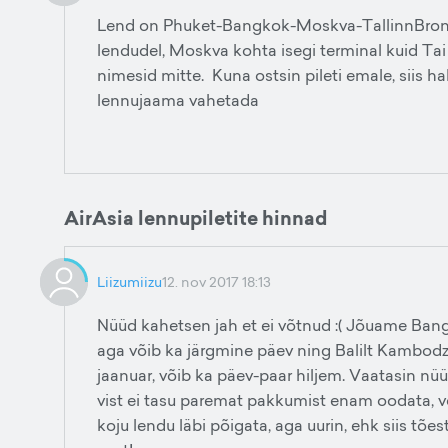
Lend on Phuket-Bangkok-Moskva-TallinnBronee
lendudel, Moskva kohta isegi terminal kuid Ta
nimesid mitte. Kuna ostsin pileti emale, siis 
lennujaama vahetada
AirAsia lennupiletite hinnad
Liizumiizu
12. nov 2017 18:13
Nüüd kahetsen jah et ei võtnud :( Jõuame Bangk
aga võib ka järgmine päev ning Balilt Kambodz
jaanuar, võib ka päev-paar hiljem. Vaatasin nü
vist ei tasu paremat pakkumist enam oodata, võ
koju lendu läbi põigata, aga uurin, ehk siis tões