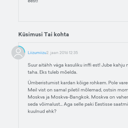
eest!
Küsimusi Tai kohta
Liizumiizu
2. jaan 2016 12:35
Suur aitähh väga kasuliku inffi est! Jube kahju mi
taha. Eks tuleb mõelda.
Ümberistumist kardan kõige rohkem. Pole varem s
Meil vist on samal piletil mõlemad, ostsin mom
Moskva ja Moskva-Bangkok. Moskva on vahemaand
seda võimalust... Aga selle paki Eestisse saatm
kuulnud ehk?