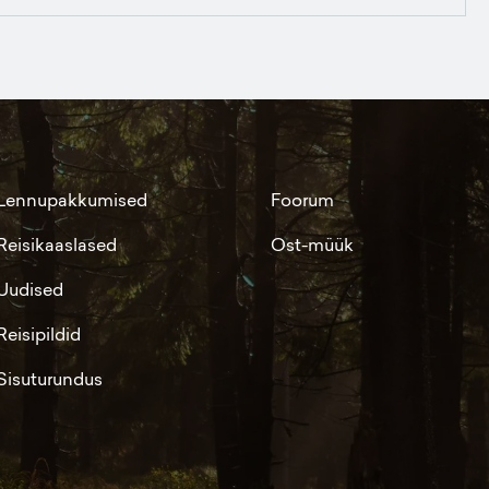
Lennupakkumised
Foorum
Reisikaaslased
Ost-müük
Uudised
Reisipildid
Sisuturundus