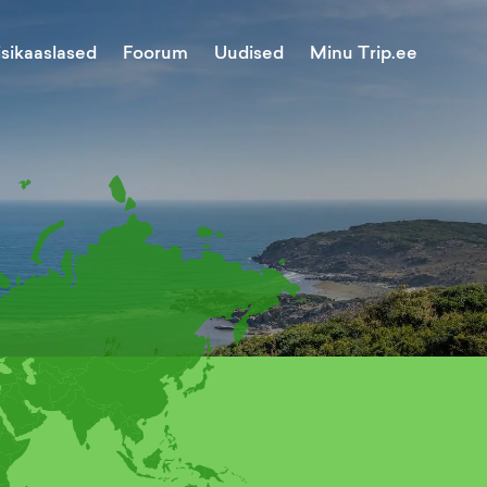
Minu Trip.ee
isikaaslased
Foorum
Uudised