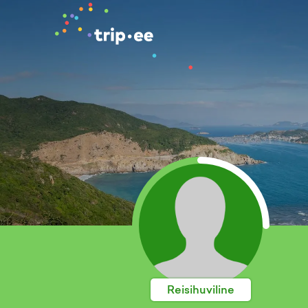
Reisihuviline