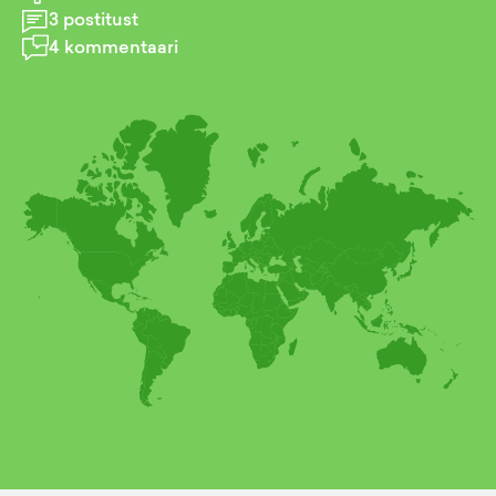
3
postitust
4
kommentaari