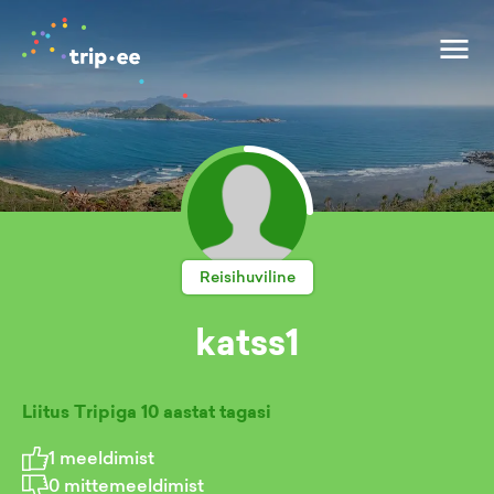
Reisihuviline
katss1
Liitus Tripiga
10 aastat tagasi
1
meeldimist
0
mittemeeldimist