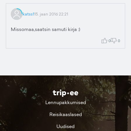
katss1
15. jaan 2016 22:21
Missomaa,saatsin samuti kirja :)
0
0
Lennupakkumised
Reisikaaslased
Uudised