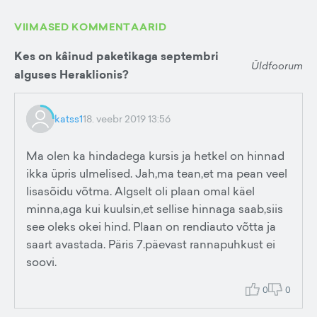
VIIMASED KOMMENTAARID
Kes on kâinud paketikaga septembri
Üldfoorum
alguses Heraklionis?
katss1
18. veebr 2019 13:56
Ma olen ka hindadega kursis ja hetkel on hinnad
ikka üpris ulmelised. Jah,ma tean,et ma pean veel
lisasõidu võtma. Algselt oli plaan omal käel
minna,aga kui kuulsin,et sellise hinnaga saab,siis
see oleks okei hind. Plaan on rendiauto võtta ja
saart avastada. Päris 7.päevast rannapuhkust ei
soovi.
0
0