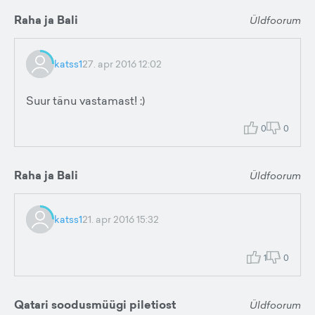
Raha ja Bali
Üldfoorum
katss1
27. apr 2016 12:02
Suur tänu vastamast! :)
0
0
Raha ja Bali
Üldfoorum
katss1
21. apr 2016 15:32
1
0
Qatari soodusmüügi piletiost
Üldfoorum