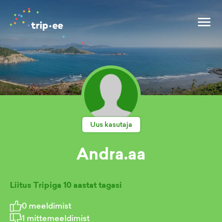
Uus kasutaja
Andra.aa
Liitus Tripiga
10 aastat tagasi
0
meeldimist
1
mittemeeldimist