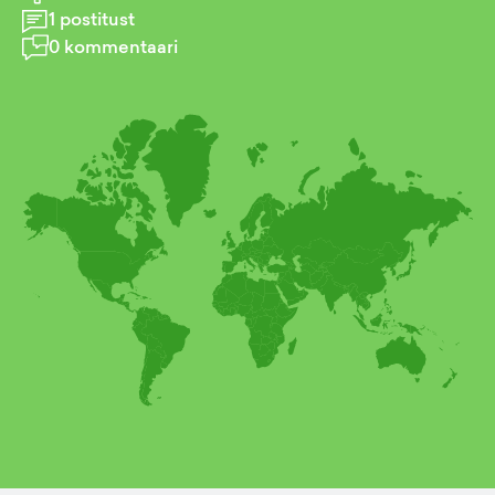
1
postitust
0
kommentaari