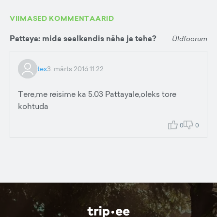
VIIMASED KOMMENTAARID
Pattaya: mida sealkandis näha ja teha?
Üldfoorum
tex
3. märts 2016 11:22
Tere,me reisime ka 5.03 Pattayale,oleks tore
kohtuda
0
0