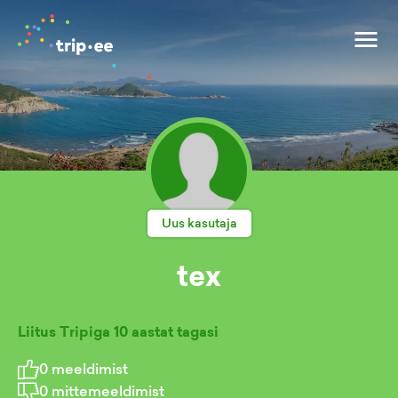
Uus kasutaja
tex
Liitus Tripiga
10 aastat tagasi
0
meeldimist
0
mittemeeldimist