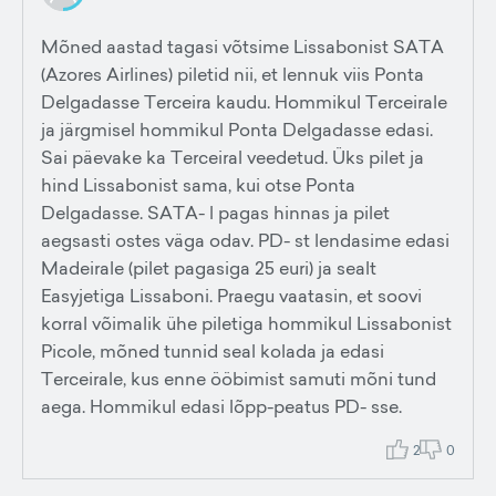
Mõned aastad tagasi võtsime Lissabonist SATA
(Azores Airlines) piletid nii, et lennuk viis Ponta
Delgadasse Terceira kaudu. Hommikul Terceirale
ja järgmisel hommikul Ponta Delgadasse edasi.
Sai päevake ka Terceiral veedetud. Üks pilet ja
hind Lissabonist sama, kui otse Ponta
Delgadasse. SATA- l pagas hinnas ja pilet
aegsasti ostes väga odav. PD- st lendasime edasi
Madeirale (pilet pagasiga 25 euri) ja sealt
Easyjetiga Lissaboni. Praegu vaatasin, et soovi
korral võimalik ühe piletiga hommikul Lissabonist
Picole, mõned tunnid seal kolada ja edasi
Terceirale, kus enne ööbimist samuti mõni tund
aega. Hommikul edasi lõpp-peatus PD- sse.
2
0