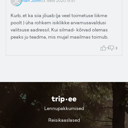
Ivan Juhm
13. dets 2020 15:57
Kurb, et ka siia jõuab (ja veel toimetuse liikme
poolt ) üha rohkem isiklikke arvamusavaldusi
valitsuse aadressil. Kui silmad- kõrvad olemas
peaks ju teadma, mis mujal maailmas toimub.
1
3
Lennupakkumised
Reisikaaslased