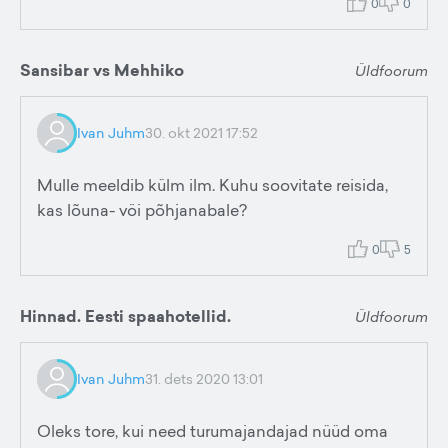
0
0
Sansibar vs Mehhiko
Üldfoorum
Ivan Juhm
30. okt 2021 17:52
Mulle meeldib külm ilm. Kuhu soovitate reisida,
kas lõuna- vöi põhjanabale?
0
5
Hinnad. Eesti spaahotellid.
Üldfoorum
Ivan Juhm
31. dets 2020 13:01
Oleks tore, kui need turumajandajad nüüd oma