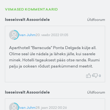
VIIMASED KOMMENTAARID
Iseseisvalt Assooridele
Üldfoorum
Ivan Juhm
20. veebr 2022 01:05
Aparthotell "Barracuda" Ponta Delgada külje all.
Olime seal üle nädala ja läheks jälle, kui saarele
minek. Hotelli tagauksest pääs otse randa. Ruumi
palju ja ookean rõdust paarkümmend meetrit.
1
0
Iseseisvalt Assooridele
Üldfoorum
Ivan Juhm
28. jaan 2022 00:26