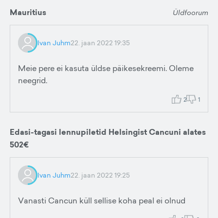
Mauritius
Üldfoorum
Ivan Juhm
22. jaan 2022 19:35
Meie pere ei kasuta üldse päikesekreemi. Oleme
neegrid.
2
1
Edasi-tagasi lennupiletid Helsingist Cancuni alates
502€
Ivan Juhm
22. jaan 2022 19:25
Vanasti Cancun küll sellise koha peal ei olnud