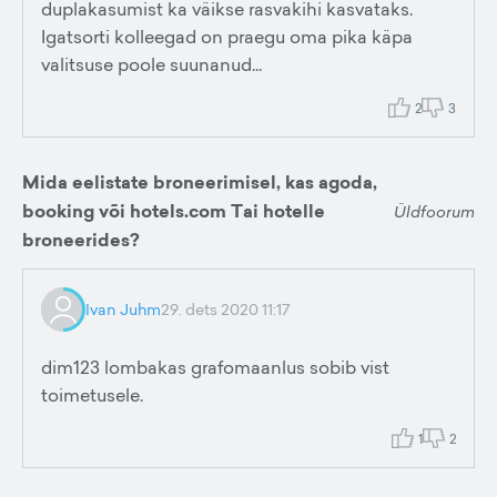
duplakasumist ka väikse rasvakihi kasvataks.
Igatsorti kolleegad on praegu oma pika käpa
valitsuse poole suunanud...
2
3
Mida eelistate broneerimisel, kas agoda,
booking või hotels.com Tai hotelle
Üldfoorum
broneerides?
Ivan Juhm
29. dets 2020 11:17
dim123 lombakas grafomaanlus sobib vist
toimetusele.
1
2