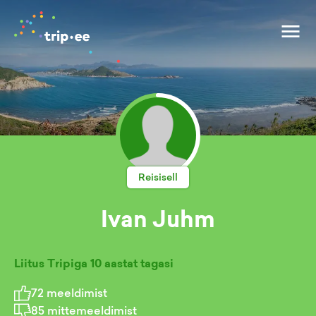
Reisisell
Ivan Juhm
Liitus Tripiga
10 aastat tagasi
72
meeldimist
85
mittemeeldimist