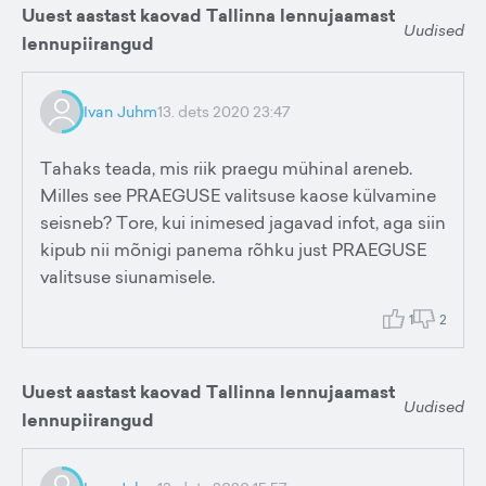
Uuest aastast kaovad Tallinna lennujaamast
Uudised
lennupiirangud
Ivan Juhm
13. dets 2020 23:47
Tahaks teada, mis riik praegu mühinal areneb.
Milles see PRAEGUSE valitsuse kaose külvamine
seisneb? Tore, kui inimesed jagavad infot, aga siin
kipub nii mõnigi panema rõhku just PRAEGUSE
valitsuse siunamisele.
1
2
Uuest aastast kaovad Tallinna lennujaamast
Uudised
lennupiirangud