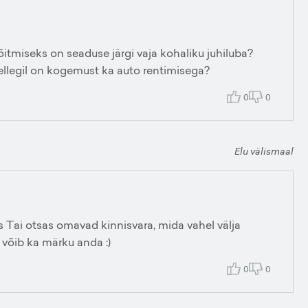
õitmiseks on seaduse järgi vaja kohaliku juhiluba?
kellegil on kogemust ka auto rentimisega?
0
0
Elu välismaal
s Tai otsas omavad kinnisvara, mida vahel välja
n võib ka märku anda :)
0
0