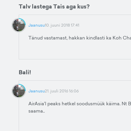
Talv lastega Tais aga kus?
Jaanusu
10. juuni 2018 17:41
Tänud vastamast, hakkan kindlasti ka Koh Chan
Bali!
Jaanusu
21. juuli 2016 16:06
AirAsia'l peaks hetkel soodusmüük käima. Nt B
saama..