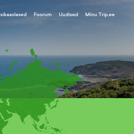
Minu Trip.ee
isikaaslased
Foorum
Uudised