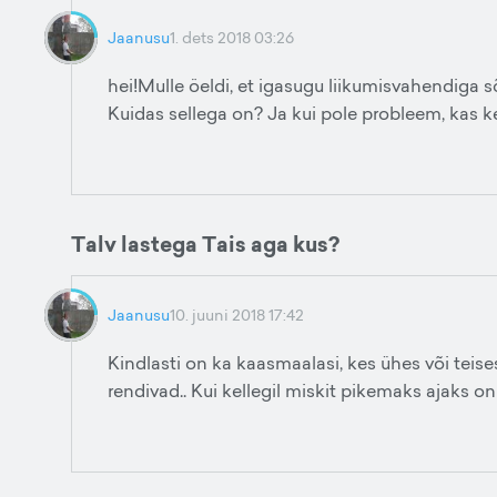
Jaanusu
1. dets 2018 03:26
hei!Mulle öeldi, et igasugu liikumisvahendiga s
Kuidas sellega on? Ja kui pole probleem, kas 
Talv lastega Tais aga kus?
Jaanusu
10. juuni 2018 17:42
Kindlasti on ka kaasmaalasi, kes ühes või teise
rendivad.. Kui kellegil miskit pikemaks ajaks o