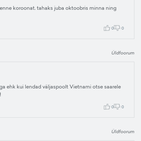
 ka enne koroonat. tahaks juba oktoobris minna ning
0
0
Üldfoorum
sega ehk kui lendad väljaspoolt Vietnami otse saarele
!
0
0
Üldfoorum