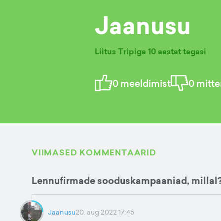
Jaanusu
Liitus Tripiga
10 aastat tagasi
0
meeldimist
0
mitte
VIIMASED KOMMENTAARID
Lennufirmade sooduskampaaniad, millal
Jaanusu
20. aug 2022 17:45