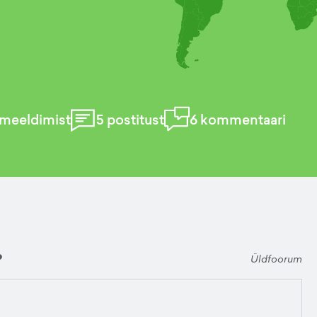
meeldimist
5
postitust
6
kommentaari
?
Üldfoorum