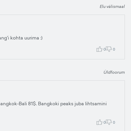
Elu välismaal
g'i kohta uurima :)
0
0
Üldfoorum
angkok-Bali 81$. Bangkoki peaks juba lihtsamini
0
0