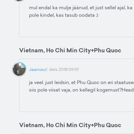
mul endal ka mulje jäänud, et just sellel ajal,
pole kindel, kas tasub oodata :)
Vietnam, Ho Chi Min City+Phu Quoc
Jaanusu
1. dets 2018 09:01
ja veel. just leidsin, et Phu Quoc on eri staatu
siis pole viisat vaja, on kellegil kogemust?Head
Vietnam, Ho Chi Min City+Phu Quoc