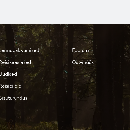
Lennupakkumised
Foorum
Reisikaaslased
Ost-müük
Uudised
Reisipildid
Sisuturundus