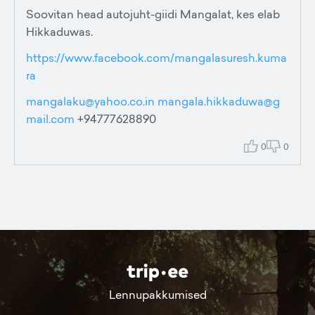
Soovitan head autojuht-giidi Mangalat, kes elab
Hikkaduwas.
https://www.facebook.com/mangalasuresh.kuma
ra
mangalaku@yahoo.co.in
mangala.hikkaduwa@g
mail.com
+94777628890
0
0
Lennupakkumised