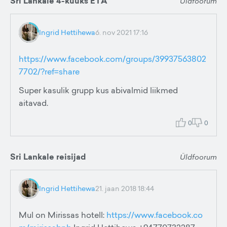
Sri Lankale 4-kuuks ETA
Üldfoorum
Ingrid Hettihewa
6. nov 2021 17:16
https://www.facebook.com/groups/39937563802
7702/?ref=share
Super kasulik grupp kus abivalmid liikmed
aitavad.
0
0
Sri Lankale reisijad
Üldfoorum
Ingrid Hettihewa
21. jaan 2018 18:44
Mul on Mirissas hotell:
https://www.facebook.co