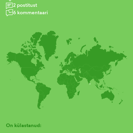
2
postitust
6
kommentaari
On külastanud: