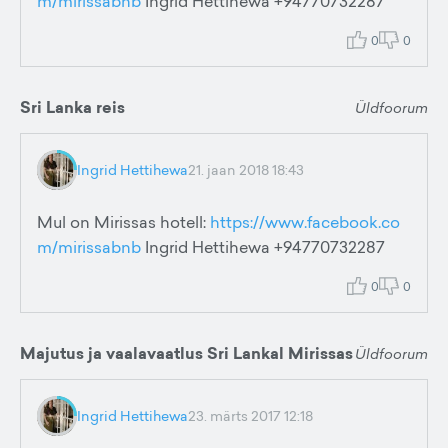
m/mirissabnb
Ingrid Hettihewa +94770732287
0
0
Sri Lanka reis
Üldfoorum
Ingrid Hettihewa
21. jaan 2018 18:43
Mul on Mirissas hotell:
https://www.facebook.co
m/mirissabnb
Ingrid Hettihewa +94770732287
0
0
Majutus ja vaalavaatlus Sri Lankal Mirissas
Üldfoorum
Ingrid Hettihewa
23. märts 2017 12:18