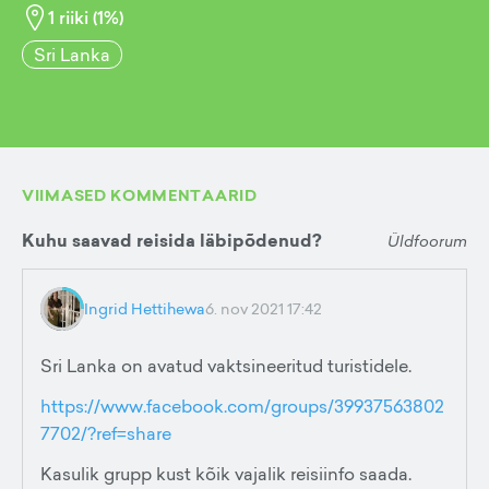
1
riiki (
1
%)
Sri Lanka
VIIMASED KOMMENTAARID
Kuhu saavad reisida läbipõdenud?
Üldfoorum
Ingrid Hettihewa
6. nov 2021 17:42
Sri Lanka on avatud vaktsineeritud turistidele.
https://www.facebook.com/groups/39937563802
7702/?ref=share
Kasulik grupp kust kõik vajalik reisiinfo saada.