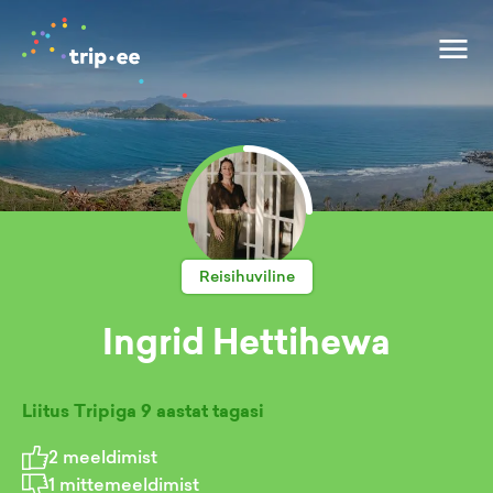
Reisihuviline
Ingrid Hettihewa
Liitus Tripiga
9 aastat tagasi
2
meeldimist
1
mittemeeldimist