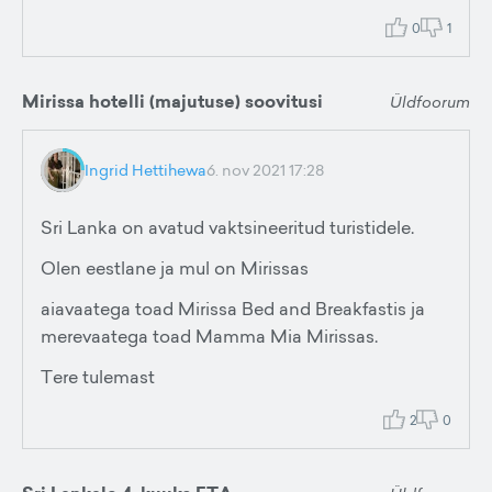
0
1
Mirissa hotelli (majutuse) soovitusi
Üldfoorum
Ingrid Hettihewa
6. nov 2021 17:28
Sri Lanka on avatud vaktsineeritud turistidele.
Olen eestlane ja mul on Mirissas
aiavaatega toad Mirissa Bed and Breakfastis ja
merevaatega toad Mamma Mia Mirissas.
Tere tulemast
2
0