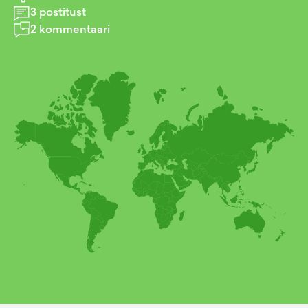
3
postitust
2
kommentaari