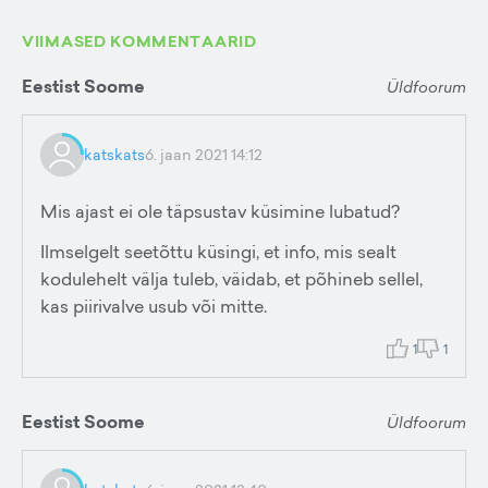
VIIMASED KOMMENTAARID
Eestist Soome
Üldfoorum
katskats
6. jaan 2021 14:12
Mis ajast ei ole täpsustav küsimine lubatud?
Ilmselgelt seetõttu küsingi, et info, mis sealt
kodulehelt välja tuleb, väidab, et põhineb sellel,
kas piirivalve usub või mitte.
1
1
Eestist Soome
Üldfoorum