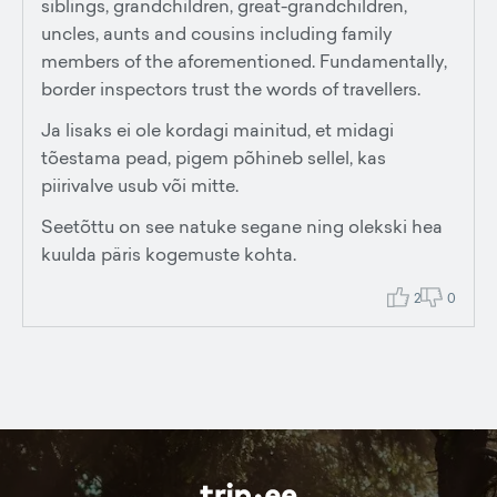
siblings, grandchildren, great-grandchildren,
uncles, aunts and cousins including family
members of the aforementioned. Fundamentally,
border inspectors trust the words of travellers.
Ja lisaks ei ole kordagi mainitud, et midagi
tõestama pead, pigem põhineb sellel, kas
piirivalve usub või mitte.
Seetõttu on see natuke segane ning olekski hea
kuulda päris kogemuste kohta.
2
0