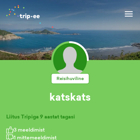
Reisihuviline
katskats
Liitus Tripiga
9 aastat tagasi
3
meeldimist
1
mittemeeldimist