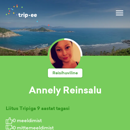
Reisihuviline
Annely Reinsalu
Liitus Tripiga
9 aastat tagasi
0
meeldimist
0
mittemeeldimist