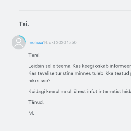
Tai.
melissa
14. okt 2020 15:50
Tere!
Leidsin selle teema. Kas keegi oskab informee
Kas tavalise turistina minnes tuleb ikka teatud 
riiki sisse?
Kuidagi keeruline oli ühest infot internetist leid
Tänud,
M.