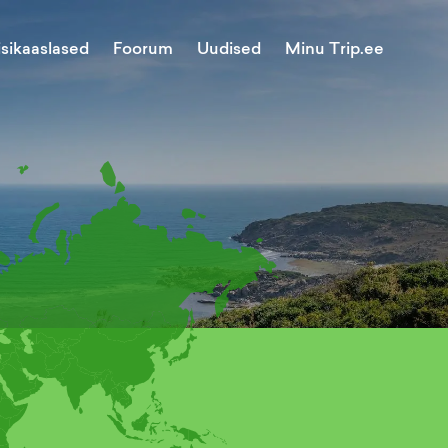
Minu Trip.ee
isikaaslased
Foorum
Uudised