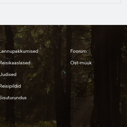
Lennupakkumised
Foorum
Reisikaaslased
Ost-müük
Uudised
Reisipildid
Sisuturundus