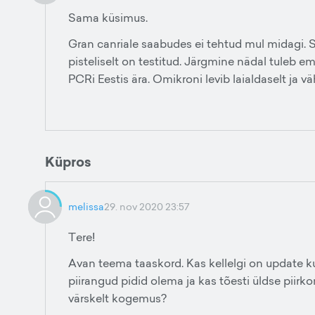
Sama küsimus.
Gran canriale saabudes ei tehtud mul midagi. Sam
pisteliselt on testitud. Järgmine nädal tuleb e
PCRi Eestis ära. Omikroni levib laialdaselt ja 
Küpros
melissa
29. nov 2020 23:57
Tere!
Avan teema taaskord. Kas kellelgi on update k
piirangud pidid olema ja kas tõesti üldse piirk
värskelt kogemus?