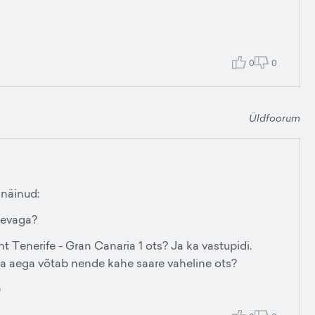
0
0
Üldfoorum
 näinud:
laevaga?
t Tenerife - Gran Canaria 1 ots? Ja ka vastupidi.
ua aega võtab nende kahe saare vaheline ots?
)