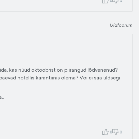
0
0
Üldfoorum
rida, kas nüüd oktoobrist on piirangud lõdvenenud?
päevad hotellis karantiinis olema? Või ei saa üldsegi
a..
0
0