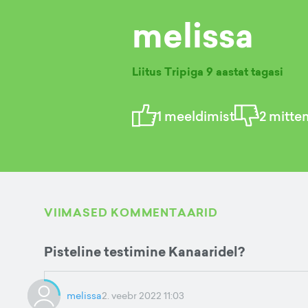
melissa
Liitus Tripiga
9 aastat tagasi
1
meeldimist
2
mitte
VIIMASED KOMMENTAARID
Pisteline testimine Kanaaridel?
melissa
2. veebr 2022 11:03