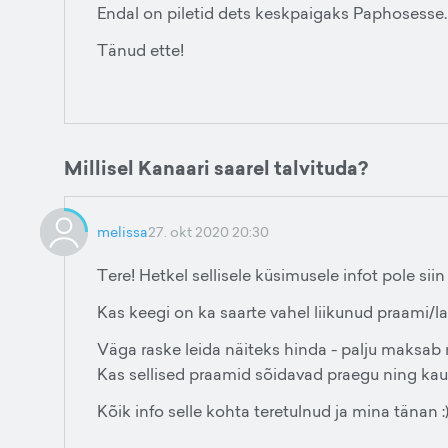
Endal on piletid dets keskpaigaks Paphosesse.
Tänud ette!
Millisel Kanaari saarel talvituda?
melissa
27. okt 2020 20:30
Tere! Hetkel sellisele küsimusele infot pole siin
Kas keegi on ka saarte vahel liikunud praami/
Väga raske leida näiteks hinda - palju maksab n
Kas sellised praamid sõidavad praegu ning ka
Kõik info selle kohta teretulnud ja mina tänan :