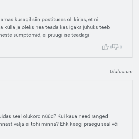
as kusagil siin postituses oli kirjas, et nii
ma külla ja oleks hea teada kas igaks juhuks teeb
väheste sümptomid, ei pruugi ise teadagi
0
0
Üldfoorum
uidas seal olukord nüüd? Kui kaua need ranged
onnast välja ei tohi minna? Ehk keegi praegu seal või