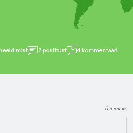
meeldimist
2
postitust
4
kommentaari
Üldfoorum