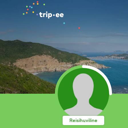
Reisihuviline