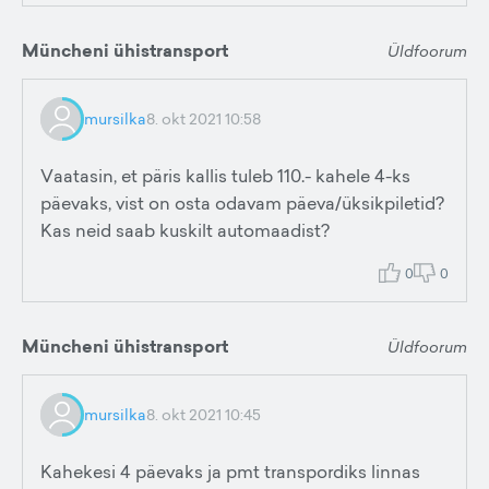
Müncheni ühistransport
Üldfoorum
mursilka
8. okt 2021 10:58
Vaatasin, et päris kallis tuleb 110.- kahele 4-ks
päevaks, vist on osta odavam päeva/üksikpiletid?
Kas neid saab kuskilt automaadist?
0
0
Müncheni ühistransport
Üldfoorum
mursilka
8. okt 2021 10:45
Kahekesi 4 päevaks ja pmt transpordiks linnas