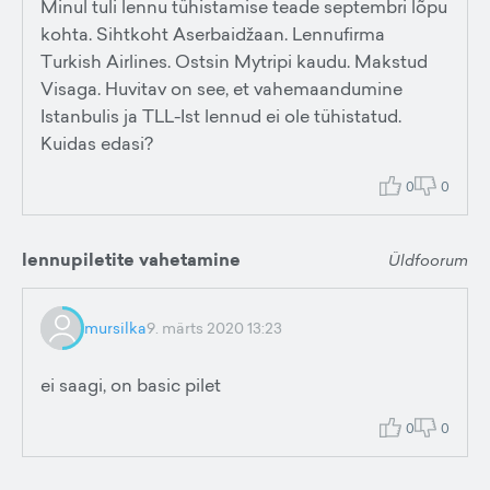
Minul tuli lennu tühistamise teade septembri lõpu
kohta. Sihtkoht Aserbaidžaan. Lennufirma
Turkish Airlines. Ostsin Mytripi kaudu. Makstud
Visaga. Huvitav on see, et vahemaandumine
Istanbulis ja TLL-Ist lennud ei ole tühistatud.
Kuidas edasi?
0
0
lennupiletite vahetamine
Üldfoorum
mursilka
9. märts 2020 13:23
ei saagi, on basic pilet
0
0