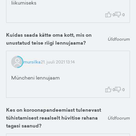
liikumiseks
0
0
Kuidas saada kätte oma kott, mis on
Üldfoorum
unustatud teise riigi lennujaama?
mursilka
21. juuli 2021 13:14
Müncheni lennujaam
0
0
Kes on koroonapandeemiast tulenevast
tühistamisest reaalselt hüvitise rahana
Üldfoorum
tagasi saanud?