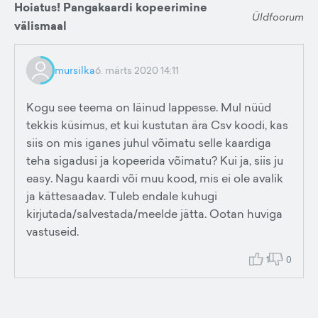
Hoiatus! Pangakaardi kopeerimine
Üldfoorum
välismaal
mursilka
6. märts 2020 14:11
Kogu see teema on läinud lappesse. Mul nüüd
tekkis küsimus, et kui kustutan ära Csv koodi, kas
siis on mis iganes juhul võimatu selle kaardiga
teha sigadusi ja kopeerida võimatu? Kui ja, siis ju
easy. Nagu kaardi või muu kood, mis ei ole avalik
ja kättesaadav. Tuleb endale kuhugi
kirjutada/salvestada/meelde jätta. Ootan huviga
vastuseid.
1
0