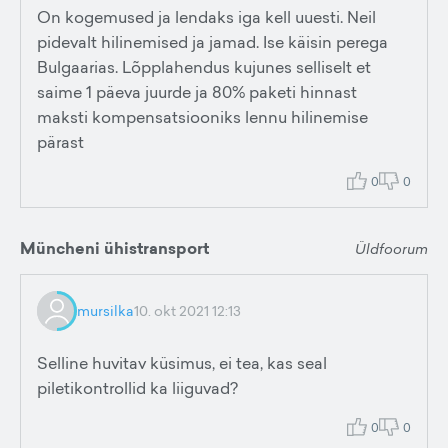
On kogemused ja lendaks iga kell uuesti. Neil
pidevalt hilinemised ja jamad. Ise käisin perega
Bulgaarias. Lõpplahendus kujunes selliselt et
saime 1 päeva juurde ja 80% paketi hinnast
maksti kompensatsiooniks lennu hilinemise
pärast
0
0
Müncheni ühistransport
Üldfoorum
mursilka
10. okt 2021 12:13
Selline huvitav küsimus, ei tea, kas seal
piletikontrollid ka liiguvad?
0
0