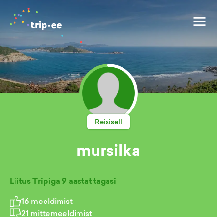
Reisisell
mursilka
Liitus Tripiga
9 aastat tagasi
16
meeldimist
21
mittemeeldimist