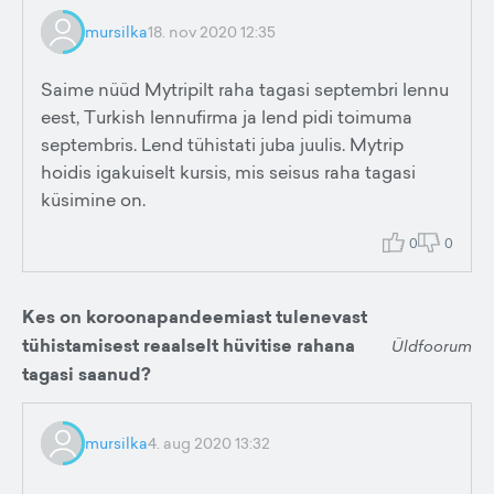
mursilka
18. nov 2020 12:35
Saime nüüd Mytripilt raha tagasi septembri lennu
eest, Turkish lennufirma ja lend pidi toimuma
septembris. Lend tühistati juba juulis. Mytrip
hoidis igakuiselt kursis, mis seisus raha tagasi
küsimine on.
0
0
Kes on koroonapandeemiast tulenevast
tühistamisest reaalselt hüvitise rahana
Üldfoorum
tagasi saanud?
mursilka
4. aug 2020 13:32