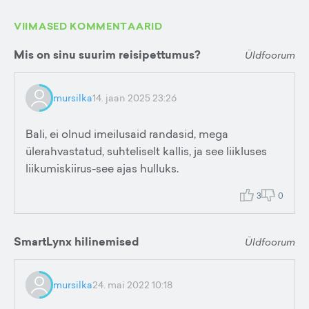
VIIMASED KOMMENTAARID
Mis on sinu suurim reisipettumus?
Üldfoorum
mursilka
14. jaan 2025 23:26
Bali, ei olnud imeilusaid randasid, mega
ülerahvastatud, suhteliselt kallis, ja see liikluses
liikumiskiirus-see ajas hulluks.
3
0
SmartLynx hilinemised
Üldfoorum
mursilka
24. mai 2022 10:18