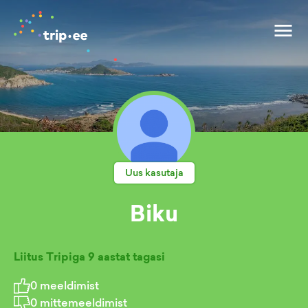
Uus kasutaja
Biku
Liitus Tripiga
9 aastat tagasi
0
meeldimist
0
mittemeeldimist