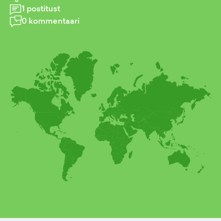
1
postitust
0
kommentaari