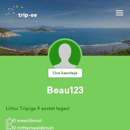
Uus kasutaja
Beau123
Liitus Tripiga
9 aastat tagasi
0
meeldimist
0
mittemeeldimist