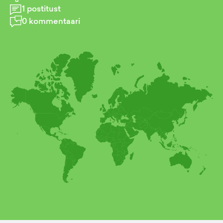
1
postitust
0
kommentaari