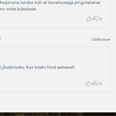
a harjununa tundus küll ,et turvalisusega pingutatakse
linn mida külastada.
1
0
?
Üldfoorum
li jõudmiseks. Kas tuleks hind eelnevalt
0
0