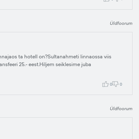
Üldfoorum
nnajaos ta hotell on?Sultanahmeti linnaossa viis
ansfeeri 25.- eest.Hiljem seiklesime juba
0
0
Üldfoorum