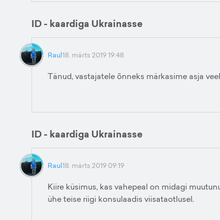
ID - kaardiga Ukrainasse
Raul
18. märts 2019 19:48
Tänud, vastajatele õnneks märkasime asja veel v
ID - kaardiga Ukrainasse
Raul
18. märts 2019 09:19
Kiire küsimus, kas vahepeal on midagi muutunu
ühe teise riigi konsulaadis viisataotlusel.