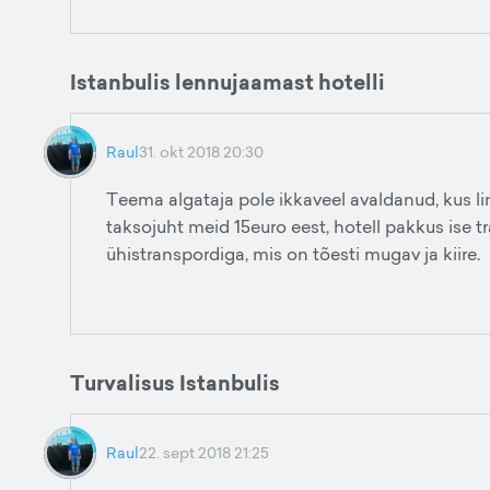
Istanbulis lennujaamast hotelli
Raul
31. okt 2018 20:30
Teema algataja pole ikkaveel avaldanud, kus li
taksojuht meid 15euro eest, hotell pakkus ise tr
ühistranspordiga, mis on tõesti mugav ja kiire.
Turvalisus Istanbulis
Raul
22. sept 2018 21:25