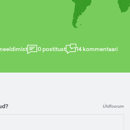
meeldimist
0
postitust
14
kommentaari
ud?
Üldfoorum