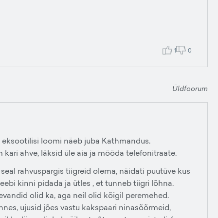
1
0
Üldfoorum
e eksootilisi loomi näeb juba Kathmandus.
ari ahve, läksid üle aia ja mööda telefonitraate.
seal rahvuspargis tiigreid olema, näidati puutüve kus
jeebi kinni pidada ja ütles , et tunneb tiigri lõhna.
levandid olid ka, aga neil olid kõigil peremehed.
nes, ujusid jões vastu kakspaari ninasõõrmeid,