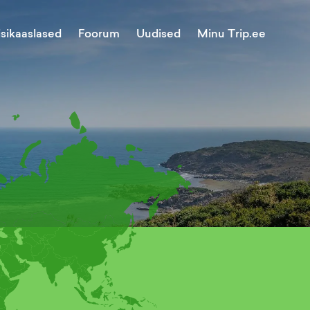
Minu Trip.ee
isikaaslased
Foorum
Uudised