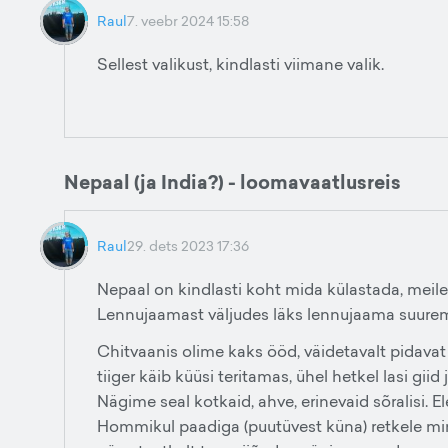
Raul
7. veebr 2024 15:58
Sellest valikust, kindlasti viimane valik.
Nepaal (ja India?) - loomavaatlusreis
Raul
29. dets 2023 17:36
Nepaal on kindlasti koht mida külastada, meil
Lennujaamast väljudes läks lennujaama suurem k
Chitvaanis olime kaks ööd, väidetavalt pidavat 
tiiger käib küüsi teritamas, ühel hetkel lasi giid 
Nägime seal kotkaid, ahve, erinevaid sõralisi. E
Hommikul paadiga (puutüvest küna) retkele min