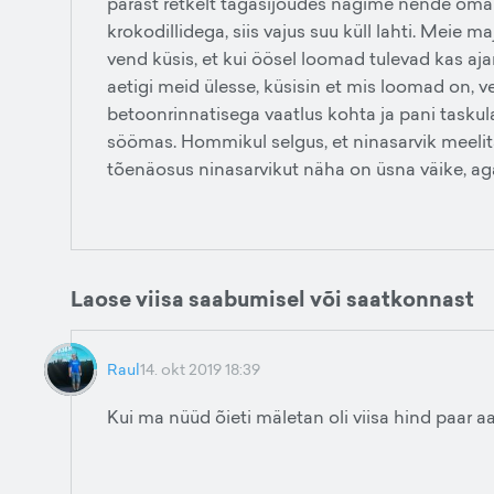
pärast retkelt tagasijõudes nägime nende omani
krokodillidega, siis vajus suu küll lahti. Meie m
vend küsis, et kui öösel loomad tulevad kas ajan
aetigi meid ülesse, küsisin et mis loomad on, v
betoonrinnatisega vaatlus kohta ja pani taskula
söömas. Hommikul selgus, et ninasarvik meelit
tõenäosus ninasarvikut näha on üsna väike, ag
Laose viisa saabumisel või saatkonnast
Raul
14. okt 2019 18:39
Kui ma nüüd õieti mäletan oli viisa hind paar 