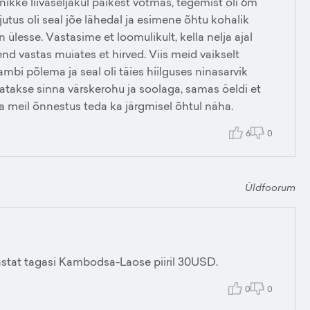
kke liivaseljakul päikest võtmas, tegemist oli 6m
ajutus oli seal jõe lähedal ja esimene õhtu kohalik
 ülesse. Vastasime et loomulikult, kella nelja ajal
end vastas muiates et hirved. Viis meid vaikselt
mbi põlema ja seal oli täies hiilguses ninasarvik
atakse sinna värskerohu ja soolaga, samas öeldi et
a meil õnnestus teda ka järgmisel õhtul näha.
6
0
Üldfoorum
aastat tagasi Kambodsa-Laose piiril 30USD.
0
0