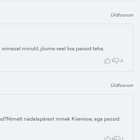
Üldfoorum
iimasel minutil, jõume veel lisa passid teha.
1
0
Üldfoorum
d?Nimelt nädalapärast minek Kiievisse, aga passid
0
1