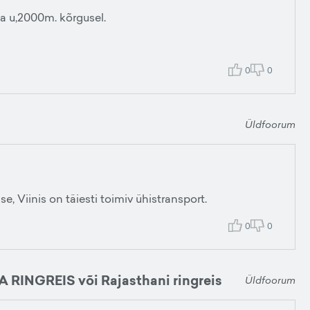
a u,2000m. kõrgusel.
0
0
Üldfoorum
, Viinis on täiesti toimiv ühistransport.
0
0
A RINGREIS või Rajasthani ringreis
Üldfoorum