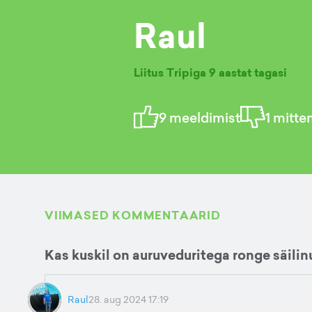
Raul
Liitus Tripiga
9 aastat tagasi
9
meeldimist
1
mitte
VIIMASED KOMMENTAARID
Kas kuskil on auruveduritega ronge säilin
Raul
28. aug 2024 17:19