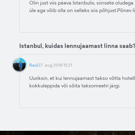
Olin just viis päeva Istanbulis, siinsete oludeg
üle aga võib olla on selleks siis põhjust.Põnev 
Istanbul, kuidas lennujaamast linna saab
Raul
27. aug 2018 15:21
Uuriksin, et kui lennujaamast takso võtta hotel
kokkuleppida või sõita taksomeetri järgi.