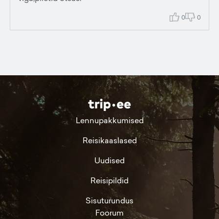
0
0
Lennupakkumised
Reisikaaslased
Uudised
Reisipildid
Sisuturundus
Foorum