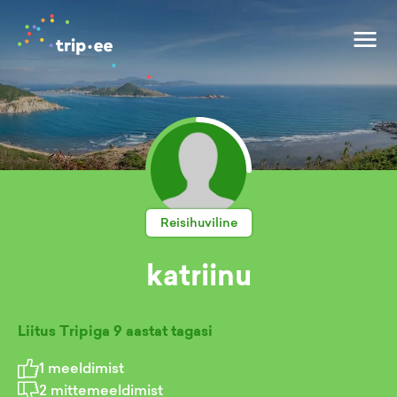
Reisihuviline
katriinu
Liitus Tripiga
9 aastat tagasi
1
meeldimist
2
mittemeeldimist