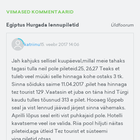
VIIMASED KOMMENTAARID
Egiptus Hurgada lennupiletid
Üldfoorum
katriinu
15. veebr 2017 14:06
Jah kahjuks sellisel kuupäeval,millal meie tahaks
tagasi tulla neil pole pileteid.25, 26,27 Teaks et
tuleb veel müüki selle hinnaga kohe ostaks 3 tk.
Sinna sõiduks saime 11.04.2017 ,pilet hea hinnaga
tez tourist 129 .Vaatasin et juba on täna hind Türgi
kaudu tulles tõusnud 313 e pilet. Hooaeg lõppeb
seal ja vist lennud jäävad järjest sinna vähemaks.
Aprilli lõpus seal eriti vist puhkajaid pole. Hotelli
kavatseme veel ise valida. Riia pool hiljuti näitas
pileteid,aga ütleid Tez tourist et süsteemi
viga,piletid otsas.