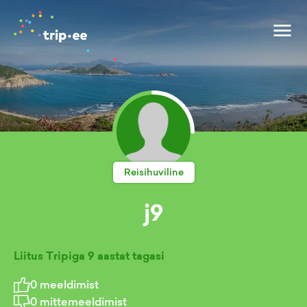
Reisihuviline
j9
Liitus Tripiga
9 aastat tagasi
0
meeldimist
0
mittemeeldimist