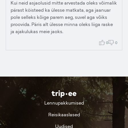
Kui neid asjaolusid mitte arvestada oleks võimalik
pärast köisteed ka ülesse matkata, aga jaanuar
pole selleks kõige parem aeg, suvel aga võiks
proovida. Päris alt ülesse minna oleks liiga raske
ja ajakulukas meie jaoks.
0
0
Lennupakkumised
Reisikaaslased
Uudised