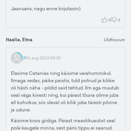
Jaanuaris, nagu enne kirjutasin:)
0
0
Itaalia, Etna
Üldfoorum
j9
16. aug 2022 09:33
Elasime Catanias ning käisime varahommikul.
Ilmaga vedas, päike paistis, tuld polnud ja kõike
oli hästi näha - pildid said tehtud. Ilm aga muutub
seal väga kiiresti ning, kui pärast lõuna olime juba
all kohvikus, siis üleval oli kõik juba täiesti pilvine
ja udune.
Käisime koos giidiga. Pärast maastikuautot seal
pole kaugele minna, sest päris tippu ei saanud.