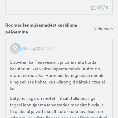
0
0
Roomas lennujaamadest kesklinna
Üldfoorum
pääsemine.
j9
15. aug 2022 15:27
Soovitan ka Terravisionit ja päris mitu korda
kasutanud, kui väikse lapseta minek. Autot on
mõtet rentida, kui Roomast kuhugi edasi minek
ning sellisse kohta, kus kiirrongid näiteks otse ei
käi.
Sel juhul, aga on mõtet lihtsalt tulla bussiga
tagasi lennujaama (arvestades madalat hinda ja
1h ajakulu) ja võtta sealt auto (kuna tavaliselt on