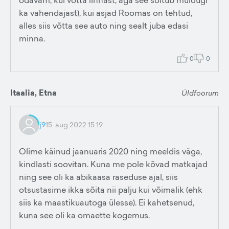
odavam, kui võtta linnast, aga see sõltub muidugi
ka vahendajast), kui asjad Roomas on tehtud,
alles siis võtta see auto ning sealt juba edasi
minna.
0
0
Itaalia, Etna
Üldfoorum
j9
15. aug 2022 15:19
Olime käinud jaanuaris 2020 ning meeldis väga,
kindlasti soovitan. Kuna me pole kõvad matkajad
ning see oli ka abikaasa raseduse ajal, siis
otsustasime ikka sõita nii palju kui võimalik (ehk
siis ka maastikuautoga ülesse). Ei kahetsenud,
kuna see oli ka omaette kogemus.