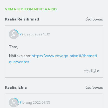
VIIMASED KOMMENTAARID
Itaalia Reisifirmad
Üldfoorum
j9
27. sept 2022 15:01
Tere,
Näiteks see:
https://www.voyage-prive.it/themati
que/ventes
0
0
Itaalia, Etna
Üldfoorum
j9
16. aug 2022 09:55