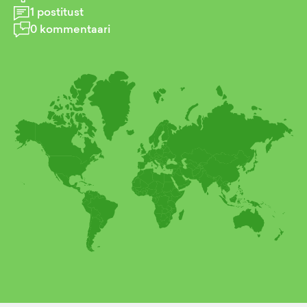
1
postitust
0
kommentaari