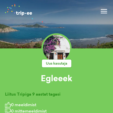
Uus kasutaja
Egleeek
Liitus Tripiga
9 aastat tagasi
0
meeldimist
0
mittemeeldimist