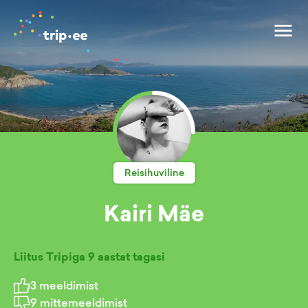
Reisihuviline
Kairi Mäe
Liitus Tripiga
9 aastat tagasi
3
meeldimist
9
mittemeeldimist