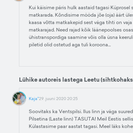
Kui käisime päris hulk aastaid tagasi Küprosel
matkarada. Kõndisime mööda jõe (oja) äärt ülesv
kaasa võtta matkakepid sest väga tihti on vaj
matkarajad. Need rajad kõik läänepoolses osas
ühistranspordiga saamine võis olla üsna keerul
piletid olid ostetud aga tuli koroona...
Lühike autoreis lastega Leetu (sihtkohaks
Kaja*
29. juuni 2020 20:25
Soovitaks ka Ventspilsi. Ilus linn ja väga suur
Pilsetina (Laste linn) TASUTA! Meil Eestis sell
Külastasime paar aastat tagasi. Meel läks kohe 