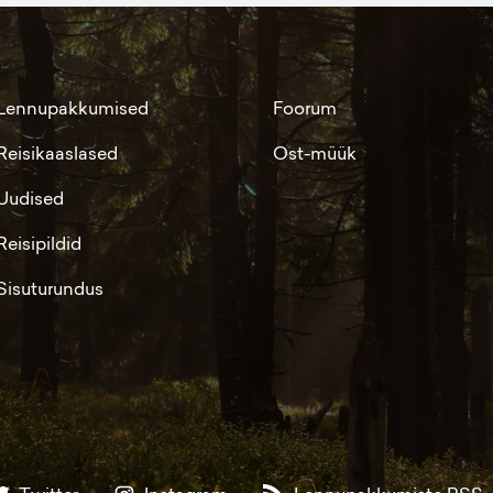
Lennupakkumised
Foorum
Reisikaaslased
Ost-müük
Uudised
Reisipildid
Sisuturundus