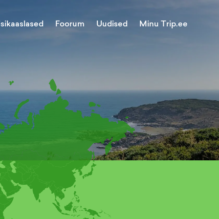
Minu Trip.ee
isikaaslased
Foorum
Uudised