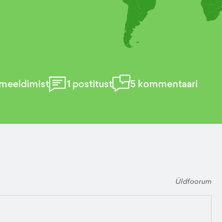
meeldimist
1
postitust
5
kommentaari
Üldfoorum