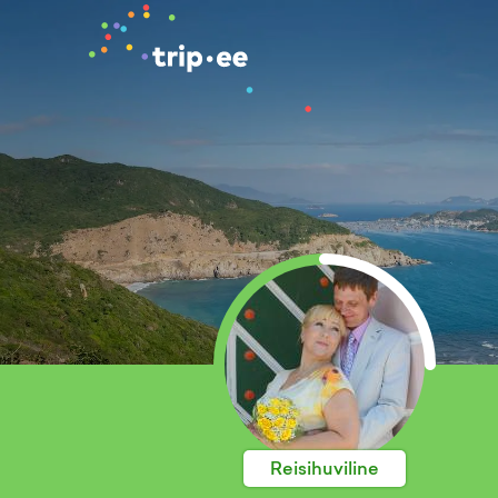
Reisihuviline