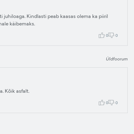
ti juhiloaga. Kindlasti peab kaasas olema ka piiril
nnale käibemaks.
0
0
Üldfoorum
 Kõik asfalt.
0
0