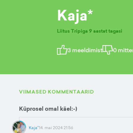
Kaja*
Liitus Tripiga
9 aastat tagasi
3
meeldimist
0
mitte
VIIMASED KOMMENTAARID
Küprosel omal käel:-)
Kaja*
14. mai 2024 21:56