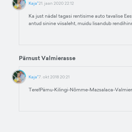
Kaja*
21. jaan 2020 22:12
Ka just nädal tagasi rentisime auto tavalise Ees
antud sinine viisaleht, muidu lisandub rendihi
Pärnust Valmierasse
Kaja*
7. okt 2018 20:21
Tere!Pärnu-Kilingi-Nõmme-Mazsalaca-Valmiera.