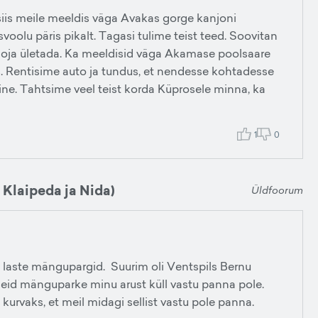
 siis meile meeldis väga Avakas gorge kanjoni
oolu päris pikalt. Tagasi tulime teist teed. Soovitan
a oja ületada. Ka meeldisid väga Akamase poolsaare
. Rentisime auto ja tundus, et nendesse kohtadesse
ine. Tahtsime veel teist korda Küprosele minna, ka
1
0
 Klaipeda ja Nida)
Üldfoorum
ed laste mängupargid. Suurim oli Ventspils Bernu
iseid mänguparke minu arust küll vastu panna pole.
kurvaks, et meil midagi sellist vastu pole panna.