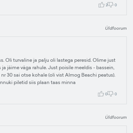
2
0
Üldfoorum
. Oli turvaline ja palju oli lastega peresid. Olime just
 ja jäime väga rahule. Just poisile meeldis - bassein,
ga nr 30 sai otse kohale (oli vist Almog Beachi peatus).
nnuki piletid siis plaan taas minna
0
0
Üldfoorum