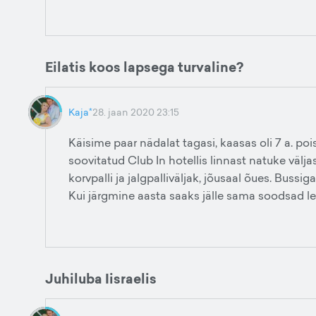
Eilatis koos lapsega turvaline?
Kaja*
28. jaan 2020 23:15
Käisime paar nädalat tagasi, kaasas oli 7 a. poiss
soovitatud Club In hotellis linnast natuke väljas
korvpalli ja jalgpalliväljak, jõusaal õues. Bussi
Kui järgmine aasta saaks jälle sama soodsad le
Juhiluba Iisraelis