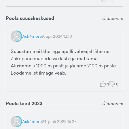
Poola suusakeskused
Üldfoorum
Ask4more
9. apr 2024 12:10
Suusatama ei lähe ,aga aprilli vaheajal läheme
Zakopane mägedesse lastega matkama.
Alustame u.1000 m pealt ja jõuame 2100 m peale.
Loodame ,et ilmaga veab.
3
0
Poola teed 2023
Üldfoorum
Ask4more
24. juuli 2023 15:27