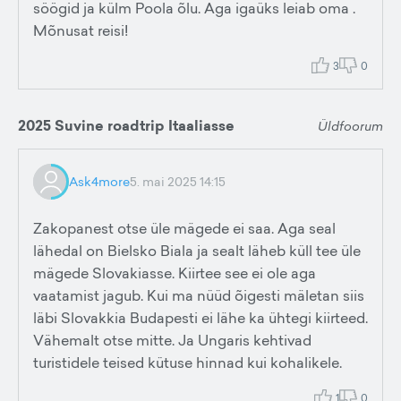
söögid ja külm Poola õlu. Aga igaüks leiab oma .
Mõnusat reisi!
3
0
2025 Suvine roadtrip Itaaliasse
Üldfoorum
Ask4more
5. mai 2025 14:15
Zakopanest otse üle mägede ei saa. Aga seal
lähedal on Bielsko Biala ja sealt läheb küll tee üle
mägede Slovakiasse. Kiirtee see ei ole aga
vaatamist jagub. Kui ma nüüd õigesti mäletan siis
läbi Slovakkia Budapesti ei lähe ka ühtegi kiirteed.
Vähemalt otse mitte. Ja Ungaris kehtivad
turistidele teised kütuse hinnad kui kohalikele.
1
0