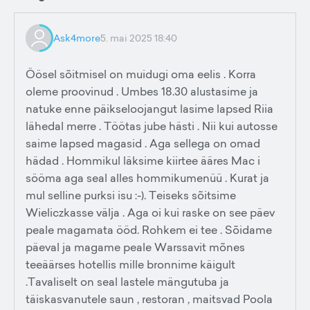
Ask4more
5. mai 2025 18:40
Öösel sõitmisel on muidugi oma eelis . Korra
oleme proovinud . Umbes 18.30 alustasime ja
natuke enne päikseloojangut lasime lapsed Riia
lähedal merre . Töötas jube hästi . Nii kui autosse
saime lapsed magasid . Aga sellega on omad
hädad . Hommikul läksime kiirtee ääres Mac i
sööma aga seal alles hommikumenüü . Kurat ja
mul selline purksi isu :-). Teiseks sõitsime
Wieliczkasse välja . Aga oi kui raske on see päev
peale magamata ööd. Rohkem ei tee . Sõidame
päeval ja magame peale Warssavit mõnes
teeäärses hotellis mille bronnime käigult
.Tavaliselt on seal lastele mängutuba ja
täiskasvanutele saun , restoran , maitsvad Poola