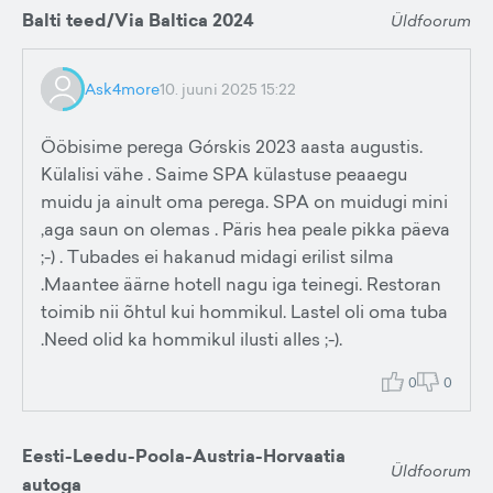
Balti teed/Via Baltica 2024
Üldfoorum
Ask4more
10. juuni 2025 15:22
Ööbisime perega Górskis 2023 aasta augustis.
Külalisi vähe . Saime SPA külastuse peaaegu
muidu ja ainult oma perega. SPA on muidugi mini
,aga saun on olemas . Päris hea peale pikka päeva
;-) . Tubades ei hakanud midagi erilist silma
.Maantee äärne hotell nagu iga teinegi. Restoran
toimib nii õhtul kui hommikul. Lastel oli oma tuba
.Need olid ka hommikul ilusti alles ;-).
0
0
Eesti-Leedu-Poola-Austria-Horvaatia
Üldfoorum
autoga