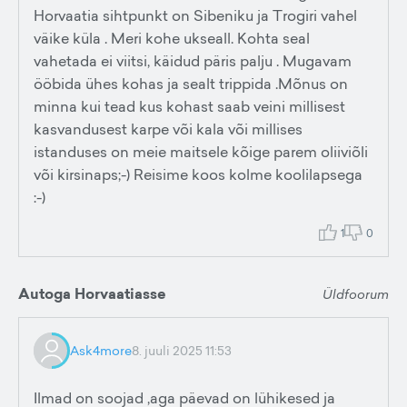
Horvaatia sihtpunkt on Sibeniku ja Trogiri vahel
väike küla . Meri kohe ukseall. Kohta seal
vahetada ei viitsi, käidud päris palju . Mugavam
ööbida ühes kohas ja sealt trippida .Mõnus on
minna kui tead kus kohast saab veini millisest
kasvandusest karpe või kala või millises
istanduses on meie maitsele kõige parem oliiviõli
või kirsinaps;-) Reisime koos kolme koolilapsega
:-)
1
0
Autoga Horvaatiasse
Üldfoorum
Ask4more
8. juuli 2025 11:53
Ilmad on soojad ,aga päevad on lühikesed ja