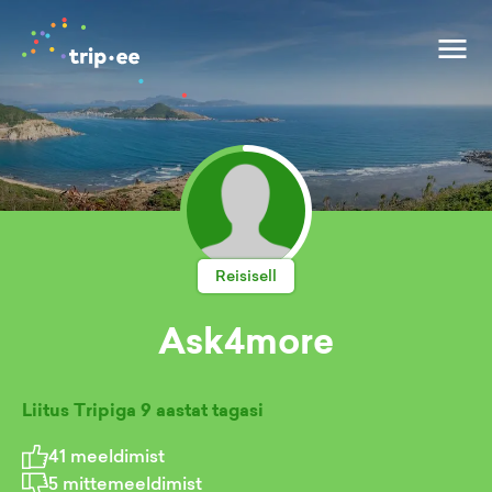
Reisisell
Ask4more
Liitus Tripiga
9 aastat tagasi
41
meeldimist
5
mittemeeldimist