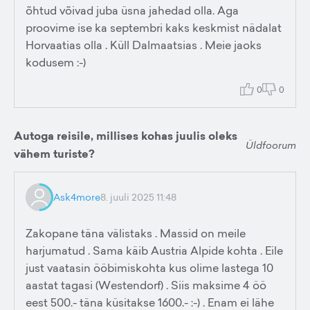
õhtud võivad juba üsna jahedad olla. Aga
proovime ise ka septembri kaks keskmist nädalat
Horvaatias olla . Küll Dalmaatsias . Meie jaoks
kodusem :-)
0
0
Autoga reisile, millises kohas juulis oleks
Üldfoorum
vähem turiste?
Ask4more
8. juuli 2025 11:48
Zakopane täna välistaks . Massid on meile
harjumatud . Sama käib Austria Alpide kohta . Eile
just vaatasin ööbimiskohta kus olime lastega 10
aastat tagasi (Westendorf) . Siis maksime 4 öö
eest 500.- täna küsitakse 1600.- :-) . Enam ei lähe