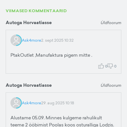
VIIMASED KOMMENTAARID
Autoga Horvaatiasse
Üldfoorum
Ask4more
2. sept 2025 10:32
PtakOutlet ,Manufaktura pigem mitte .
0
0
Autoga Horvaatiasse
Üldfoorum
Ask4more
29. aug 2025 10:18
Alustame 05.09. Minnes kulgeme rahulikult
teeme 2 ööbimist Poolas koos osturalliga Lodzis.