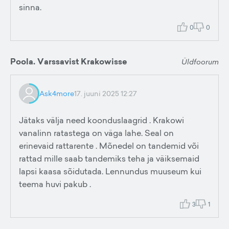
sinna.
0
0
Poola. Varssavist Krakowisse
Üldfoorum
Ask4more
17. juuni 2025 12:27
Jätaks välja need koonduslaagrid . Krakowi
vanalinn ratastega on väga lahe. Seal on
erinevaid rattarente . Mõnedel on tandemid või
rattad mille saab tandemiks teha ja väiksemaid
lapsi kaasa sõidutada. Lennundus muuseum kui
teema huvi pakub .
3
1