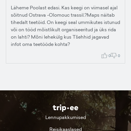
Läheme Poolast edasi. Kas keegi on viimasel ajal
sõitnud Ostrava -Olomouc trassil.?Maps näitab
tihedalt teetöid. On keegi seal ummikutes istunud
või on tööd mõistlikult organiseeritud ja üks rida
on lahti? Mõni lehekülg kus Tšehhid jagavad
infot oma teetööde kohta?
0
0
Lennupakkumised
Reisikaaslased