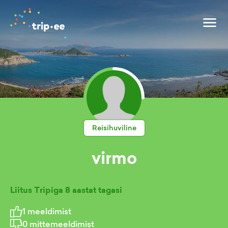
Reisihuviline
virmo
Liitus Tripiga
8 aastat tagasi
1
meeldimist
0
mittemeeldimist