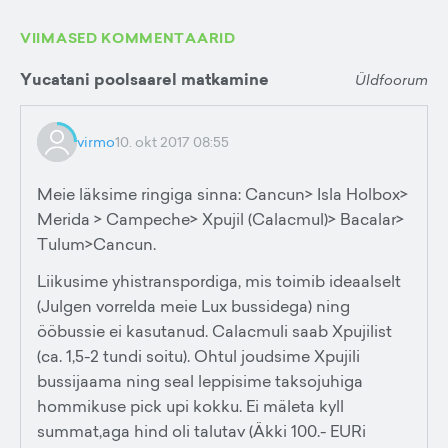
VIIMASED KOMMENTAARID
Yucatani poolsaarel matkamine
Üldfoorum
virmo
10. okt 2017 08:55
Meie läksime ringiga sinna: Cancun> Isla Holbox>
Merida > Campeche> Xpujil (Calacmul)> Bacalar>
Tulum>Cancun.
Liikusime yhistranspordiga, mis toimib ideaalselt
(Julgen vorrelda meie Lux bussidega) ning
ööbussie ei kasutanud. Calacmuli saab Xpujilist
(ca. 1,5-2 tundi soitu). Ohtul joudsime Xpujili
bussijaama ning seal leppisime taksojuhiga
hommikuse pick upi kokku. Ei mäleta kyll
summat,aga hind oli talutav (Äkki 100.- EURi