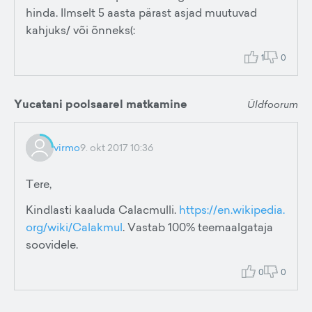
hinda. Ilmselt 5 aasta pärast asjad muutuvad
kahjuks/ või õnneks(:
1
0
Yucatani poolsaarel matkamine
Üldfoorum
virmo
9. okt 2017 10:36
Tere,
Kindlasti kaaluda Calacmulli.
https://en.wikipedia.
org/wiki/Calakmul
. Vastab 100% teemaalgataja
soovidele.
0
0