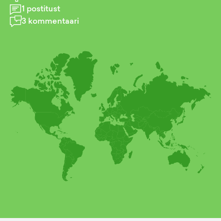
1
postitust
3
kommentaari