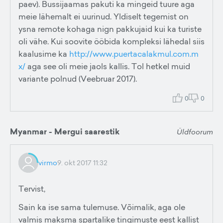
paev). Bussijaamas pakuti ka mingeid tuure aga
meie lähemalt ei uurinud. Yldiselt tegemist on
ysna remote kohaga nign pakkujaid kui ka turiste
oli vähe. Kui soovite ööbida kompleksi lähedal siis
kaalusime ka
http://www.puertacalakmul.com.m
x/
aga see oli meie jaols kallis. Tol hetkel muid
variante polnud (Veebruar 2017).
0
0
Myanmar - Mergui saarestik
Üldfoorum
virmo
9. okt 2017 11:32
Tervist,
Sain ka ise sama tulemuse. Võimalik, aga ole
valmis maksma spartalike tingimuste eest kallist