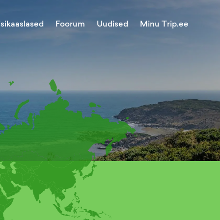
Minu Trip.ee
isikaaslased
Foorum
Uudised