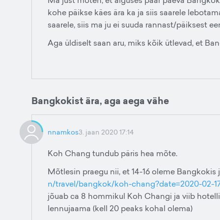
Ma just mõten, et alguses paar päeva Bangkokis 
kohe päikse käes ära ka ja siis saarele lebota
saarele, siis ma ju ei suuda rannast/päiksest eem
Aga üldiselt saan aru, miks kõik ütlevad, et Bangk
Bangkokist ära, aga aega vähe
nnamkos
3. jaan 2020 17:14
Koh Chang tundub päris hea mõte.
Mõtlesin praegu nii, et 14-16 oleme Bangkokis ja 
n/travel/bangkok/koh-chang?date=2020-02-1
jõuab ca 8 hommikul Koh Changi ja viib hotelli 
lennujaama (kell 20 peaks kohal olema)