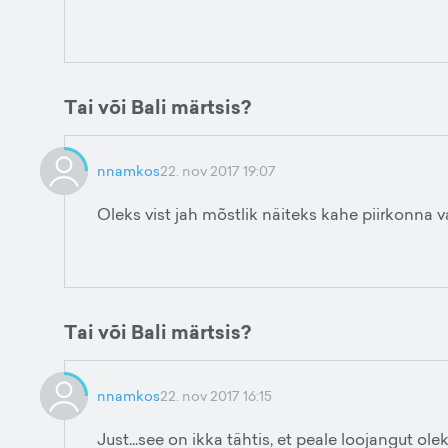
Tai või Bali märtsis?
nnamkos
22. nov 2017 19:07
Oleks vist jah mõstlik näiteks kahe piirkonna va
Tai või Bali märtsis?
nnamkos
22. nov 2017 16:15
Just...see on ikka tähtis, et peale loojangut ole