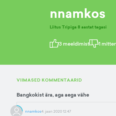
nnamkos
Liitus Tripiga
8 aastat tagasi
3
meeldimist
1
mitte
VIIMASED KOMMENTAARID
Bangkokist ära, aga aega vähe
nnamkos
4. jaan 2020 12:47