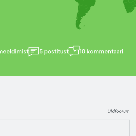
meeldimist
5
postitust
10
kommentaari
Üldfoorum