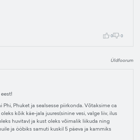
0
0
Üldfoorum
eest!
hi Phi, Phuket ja sealsesse piirkonda. Võtaksime ca
eks kõik käe-jala juures(sinine vesi, valge liiv, ilus
eks huvitav) ja kust oleks võimalik liikuda ning
ile ja ööbiks samuti kuskil 5 päeva ja kammiks