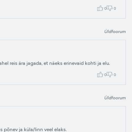
0
0
Üldfoorum
hel reis ära jagada, et näeks erinevaid kohti ja elu.
0
0
Üldfoorum
ks põnev ja küla/linn veel elaks.