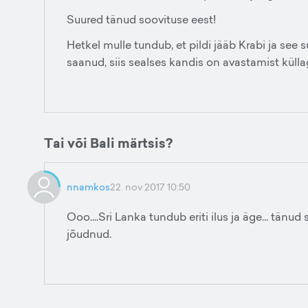
Suured tänud soovituse eest!
Hetkel mulle tundub, et pildi jääb Krabi ja see
saanud, siis sealses kandis on avastamist külla
Tai või Bali märtsis?
nnamkos
22. nov 2017 10:50
Ooo....Sri Lanka tundub eriti ilus ja äge... tän
jõudnud.