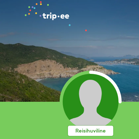
Reisihuviline