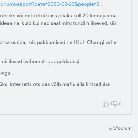
rnabhumi-airport?date=2020-02-23&people=2
.
antseks või mitte kui buss peaks kell 20 lennujaama
ideaalne, kuid kui nad seal mitu tundi hilinevad, siis
est ka uurida, mis pakkumised neil Koh Changi vahel
 nii ilusad (vähemalt googeldades)
viga ...
üksi internetis otsides võib mahu alla lihtsalt ära
1
0
Üldfoorum