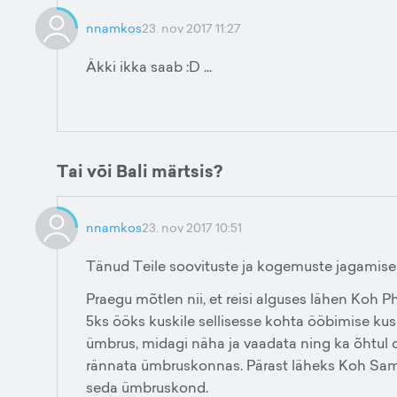
nnamkos
23. nov 2017 11:27
Äkki ikka saab :D ...
Tai või Bali märtsis?
nnamkos
23. nov 2017 10:51
Tänud Teile soovituste ja kogemuste jagamise 
Praegu mõtlen nii, et reisi alguses lähen Koh P
5ks ööks kuskile sellisesse kohta ööbimise kus ol
ümbrus, midagi näha ja vaadata ning ka õhtul ol
rännata ümbruskonnas. Pärast läheks Koh Samu
seda ümbruskond.