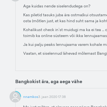
Aga kuidas nende siselendudega on?
Kas piletid tasuks juba ära ostma(kui otsustam
osta (mõtlen just, et kas hind suht sama ja koht
Kohalikust check in`st muidugi ma ka ei tea ... 
toimib ka online süsteem või ikka lennujaama
Ja kui palju peaks lennujaama varem kohale 
Vaatan, et siselennud lähevad mõlemast Bangk
Bangkokist ära, aga aega vähe
nnamkos
3. jaan 2020 17:38