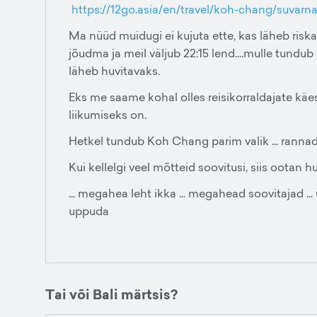
https://12go.asia/en/travel/koh-chang/suva
Ma nüüd muidugi ei kujuta ette, kas läheb risk
jõudma ja meil väljub 22:15 lend....mulle tundub 
läheb huvitavaks.
Eks me saame kohal olles reisikorraldajate kä
liikumiseks on.
Hetkel tundub Koh Chang parim valik ... rannad
Kui kellelgi veel mõtteid soovitusi, siis ootan hu
... megahea leht ikka ... megahead soovitajad ... 
uppuda
Tai või Bali märtsis?