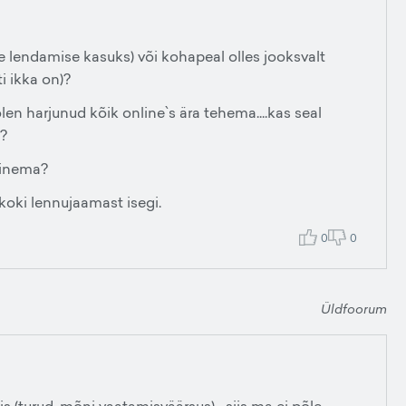
e lendamise kasuks) või kohapeal olles jooksvalt
i ikka on)?
olen harjunud kõik online`s ära tehema....kas seal
s?
minema?
oki lennujaamast isegi.
0
0
Üldfoorum