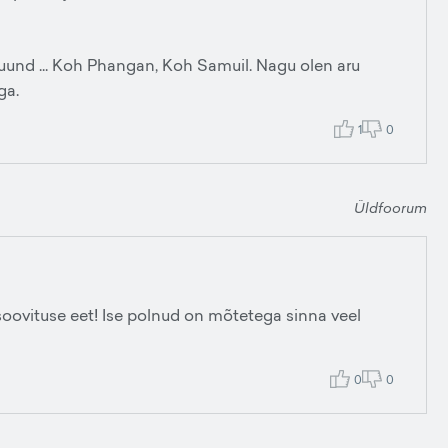
 suund ... Koh Phangan, Koh Samuil. Nagu olen aru
ga.
1
0
Üldfoorum
ud soovituse eet! Ise polnud on mõtetega sinna veel
0
0