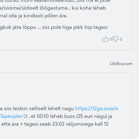
(turud, mõni vaatamisväärsus)....siis ma ei põle
ma/sööma/üldiselt lõõgastuma... kui kohe läheb
al olla ja kindlasti põlen ära.
ok jäta lõppu .... siis pole liiga pikk trip tagasi
0
0
Üldfoorum
siis leidsin selliselt lehelt nagu
https://12go.asia/e
7&people=2
) , et 00:10 läheb buss (25 euri nägu) ja
ette ära + tagasi saab 23.02 väljumisega kell 12