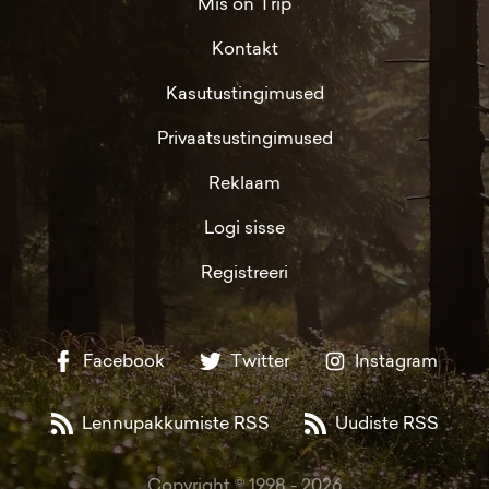
Mis on Trip
Kontakt
Kasutustingimused
Privaatsustingimused
Reklaam
Logi sisse
Registreeri
Facebook
Twitter
Instagram
Lennupakkumiste RSS
Uudiste RSS
Copyright © 1998 -
2026