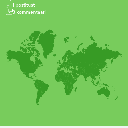
1
postitust
3
kommentaari