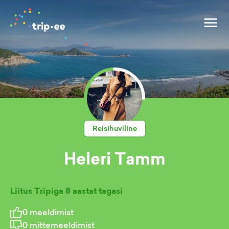
Reisihuviline
Heleri Tamm
Liitus Tripiga
8 aastat tagasi
0
meeldimist
0
mittemeeldimist