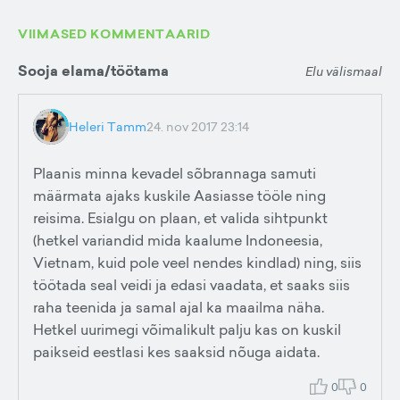
VIIMASED KOMMENTAARID
Sooja elama/töötama
Elu välismaal
Heleri Tamm
24. nov 2017 23:14
Plaanis minna kevadel sõbrannaga samuti
määrmata ajaks kuskile Aasiasse tööle ning
reisima. Esialgu on plaan, et valida sihtpunkt
(hetkel variandid mida kaalume Indoneesia,
Vietnam, kuid pole veel nendes kindlad) ning, siis
töötada seal veidi ja edasi vaadata, et saaks siis
raha teenida ja samal ajal ka maailma näha.
Hetkel uurimegi võimalikult palju kas on kuskil
paikseid eestlasi kes saaksid nõuga aidata.
0
0