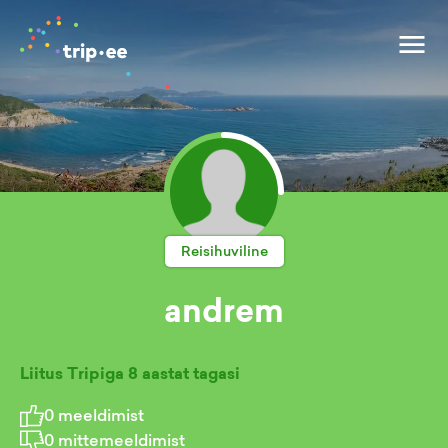
Reisihuviline
andrem
Liitus Tripiga
8 aastat tagasi
0
meeldimist
0
mittemeeldimist