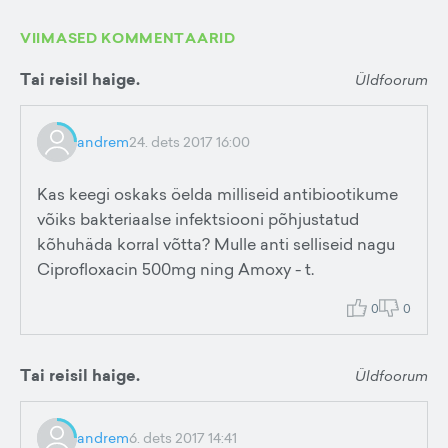
VIIMASED KOMMENTAARID
Tai reisil haige.
Üldfoorum
andrem
24. dets 2017 16:00
Kas keegi oskaks öelda milliseid antibiootikume
võiks bakteriaalse infektsiooni põhjustatud
kõhuhäda korral võtta? Mulle anti selliseid nagu
Ciprofloxacin 500mg ning Amoxy - t.
0
0
Tai reisil haige.
Üldfoorum
andrem
6. dets 2017 14:41