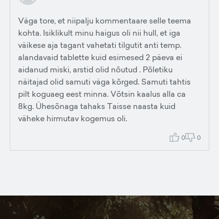
Väga tore, et niipalju kommentaare selle teema
kohta. Isiklikult minu haigus oli nii hull, et iga
väikese aja tagant vahetati tilgutit anti temp.
alandavaid tablette kuid esimesed 2 päeva ei
aidanud miski, arstid olid nõutud . Põletiku
näitajad olid samuti väga kõrged. Samuti tahtis
pilt koguaeg eest minna. Võtsin kaalus alla ca
8kg. Ühesõnaga tahaks Taisse naasta kuid
väheke hirmutav kogemus oli.
0
0