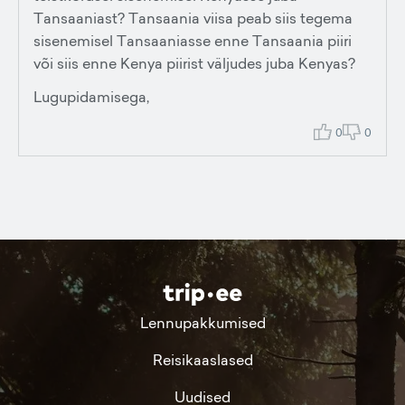
Tansaaniast? Tansaania viisa peab siis tegema
sisenemisel Tansaaniasse enne Tansaania piiri
või siis enne Kenya piirist väljudes juba Kenyas?
Lugupidamisega,
0
0
Lennupakkumised
Reisikaaslased
Uudised