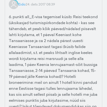
Eido
24. dets 2017 08:39
6. punkti all_E-visa tegemisel küsib: Reisi teekond
(üksikasjad turismispiirkondade kohta) - kas see
tähendab, et peab kõik päevad/nädalad piisavalt
lahti kirjutama, et 1 päeval Keeniast kohe
Tansaaniasse ja ca 2 nädala pärast uuesti
Keeniasse Tansaaniast tagasi (küsib failide
allalaadimist, s.t. et peaks lihtsalt inglise keeles
wordi kirjutama reisi marsruudi ja selle alla
laadima, 1 päev Keenia lennujaamast-sõit bussiga
Tansaaniasse, 2-14 päevad Tansaania kohad, 15-
19 päevad jälle Keenia kohad)? Hotelli
broneerimine: meil on ainult 1 hotell kinni pandud
enne Eestisse tagasi tulles lennujaama lähedal,
kas siis ainult sellest piisab ja selle hotelli me juba
eelmises punktis juba kirjutasime, nüüd siis
uuesti? Isikut tõendavad dokumendid-kas siin on