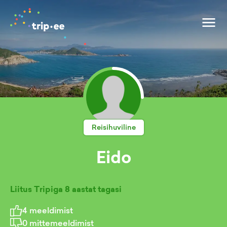
Reisihuviline
Eido
Liitus Tripiga
8 aastat tagasi
4
meeldimist
0
mittemeeldimist