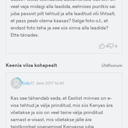
veel vaja midagi alla laadida, eelmises puntkis sai
juba passist pilt tehtud ja alla laaditud või lihtsalt,
et pass peab olema kaasas? Selge foto-s.t., et
endast foto teha ja see siis sinna alla laadida?
Ette tänades.
0
0
Keenia viisa kohapealt
Üldfoorum
Eido
17. dets 2017 16:40
Kas see tähendab seda, et Eestist minnes on e-
visa tehtud ja välja prinditud, mis siis Kenyas ära
võetakse ja siis on veel teine välja prinditud
samast e-visast, mis võetakse jälle ära
teistkordsel sisenemisel Kenyasse juba