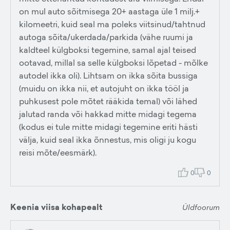
on mul auto sõitmisega 20+ aastaga üle 1 milj.+
kilomeetri, kuid seal ma poleks viitsinud/tahtnud
autoga sõita/ukerdada/parkida (vähe ruumi ja
kaldteel külgboksi tegemine, samal ajal teised
ootavad, millal sa selle külgboksi lõpetad - mõlke
autodel ikka oli). Lihtsam on ikka sõita bussiga
(muidu on ikka nii, et autojuht on ikka tööl ja
puhkusest pole mõtet rääkida temal) või lähed
jalutad randa või hakkad mitte midagi tegema
(kodus ei tule mitte midagi tegemine eriti hästi
välja, kuid seal ikka õnnestus, mis oligi ju kogu
reisi mõte/eesmärk).
0
0
Keenia viisa kohapealt
Üldfoorum