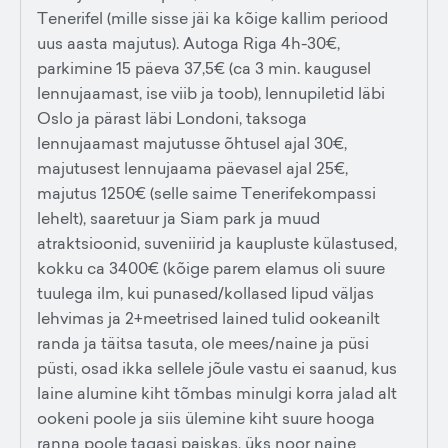
Tenerifel (mille sisse jäi ka kõige kallim periood
uus aasta majutus). Autoga Riga 4h-30€,
parkimine 15 päeva 37,5€ (ca 3 min. kaugusel
lennujaamast, ise viib ja toob), lennupiletid läbi
Oslo ja pärast läbi Londoni, taksoga
lennujaamast majutusse õhtusel ajal 30€,
majutusest lennujaama päevasel ajal 25€,
majutus 1250€ (selle saime Tenerifekompassi
lehelt), saaretuur ja Siam park ja muud
atraktsioonid, suveniirid ja kaupluste külastused,
kokku ca 3400€ (kõige parem elamus oli suure
tuulega ilm, kui punased/kollased lipud väljas
lehvimas ja 2+meetrised lained tulid ookeanilt
randa ja täitsa tasuta, ole mees/naine ja püsi
püsti, osad ikka sellele jõule vastu ei saanud, kus
laine alumine kiht tõmbas minulgi korra jalad alt
ookeni poole ja siis ülemine kiht suure hooga
ranna poole tagasi paiskas, üks noor naine