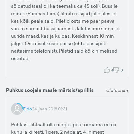
4
0
Puhkus soojale maale märtsis/aprillis
Üldfoorum
Eido
24. jaan 2018 01:31
Puhkus -lihtsalt olla ning ei pea tormama ei tea
kuhu ja kiiresti. 1 pere, 2 nädalat, 4 inimest