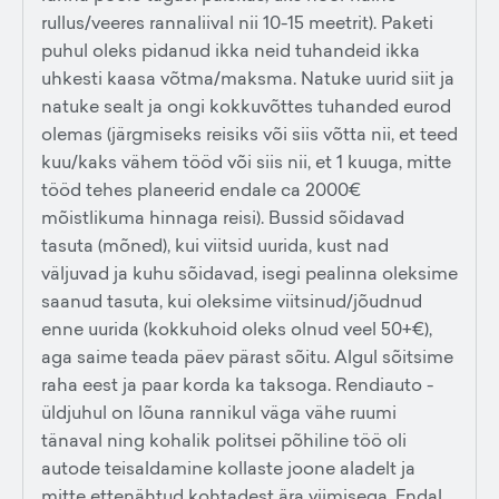
rullus/veeres rannaliival nii 10-15 meetrit). Paketi
puhul oleks pidanud ikka neid tuhandeid ikka
uhkesti kaasa võtma/maksma. Natuke uurid siit ja
natuke sealt ja ongi kokkuvõttes tuhanded eurod
olemas (järgmiseks reisiks või siis võtta nii, et teed
kuu/kaks vähem tööd või siis nii, et 1 kuuga, mitte
tööd tehes planeerid endale ca 2000€
mõistlikuma hinnaga reisi). Bussid sõidavad
tasuta (mõned), kui viitsid uurida, kust nad
väljuvad ja kuhu sõidavad, isegi pealinna oleksime
saanud tasuta, kui oleksime viitsinud/jõudnud
enne uurida (kokkuhoid oleks olnud veel 50+€),
aga saime teada päev pärast sõitu. Algul sõitsime
raha eest ja paar korda ka taksoga. Rendiauto -
üldjuhul on lõuna rannikul väga vähe ruumi
tänaval ning kohalik politsei põhiline töö oli
autode teisaldamine kollaste joone aladelt ja
mitte ettenähtud kohtadest ära viimisega. Endal