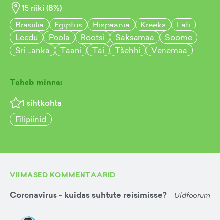
15
riiki (
8
%)
Brasiilia
Egiptus
Hispaania
Kreeka
Läti
Leedu
Poola
Rootsi
Saksamaa
Soome
Sri Lanka
Taani
Tai
Tšehhi
Venemaa
Tahab minna:
1
sihtkohta
Filipiinid
VIIMASED KOMMENTAARID
Coronavirus - kuidas suhtute reisimisse?
Üldfoorum