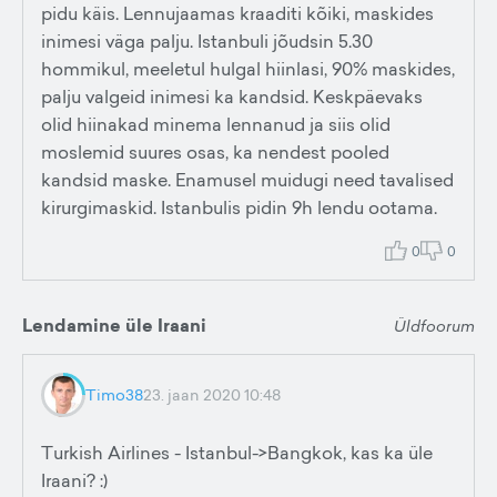
pidu käis. Lennujaamas kraaditi kõiki, maskides
inimesi väga palju. Istanbuli jõudsin 5.30
hommikul, meeletul hulgal hiinlasi, 90% maskides,
palju valgeid inimesi ka kandsid. Keskpäevaks
olid hiinakad minema lennanud ja siis olid
moslemid suures osas, ka nendest pooled
kandsid maske. Enamusel muidugi need tavalised
kirurgimaskid. Istanbulis pidin 9h lendu ootama.
0
0
Lendamine üle Iraani
Üldfoorum
Timo38
23. jaan 2020 10:48
Turkish Airlines - Istanbul->Bangkok, kas ka üle
Iraani? :)