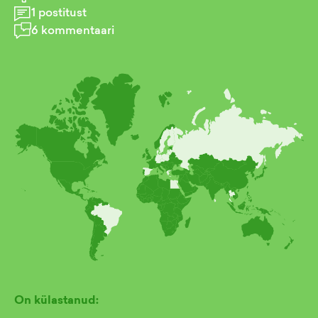
1
postitust
6
kommentaari
On külastanud: