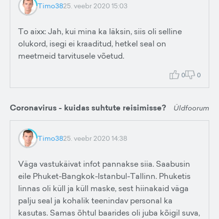
Timo38
25. veebr 2020 15:03
To aixx: Jah, kui mina ka läksin, siis oli selline
olukord, isegi ei kraaditud, hetkel seal on
meetmeid tarvitusele võetud.
0
0
Coronavirus - kuidas suhtute reisimisse?
Üldfoorum
Timo38
25. veebr 2020 14:38
Väga vastukäivat infot pannakse siia. Saabusin
eile Phuket-Bangkok-Istanbul-Tallinn. Phuketis
linnas oli küll ja küll maske, sest hiinakaid väga
palju seal ja kohalik teenindav personal ka
kasutas. Samas õhtul baarides oli juba kõigil suva,