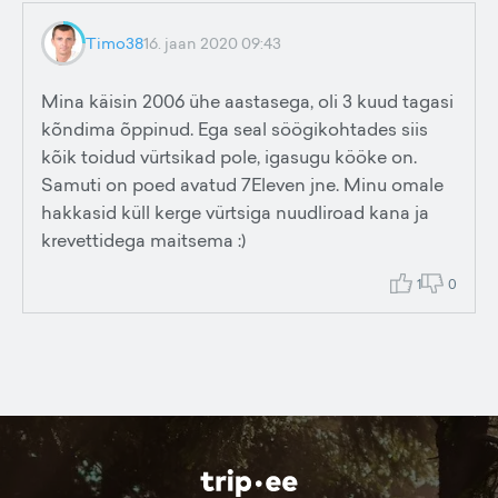
Timo38
16. jaan 2020 09:43
Mina käisin 2006 ühe aastasega, oli 3 kuud tagasi
kõndima õppinud. Ega seal söögikohtades siis
kõik toidud vürtsikad pole, igasugu kööke on.
Samuti on poed avatud 7Eleven jne. Minu omale
hakkasid küll kerge vürtsiga nuudliroad kana ja
krevettidega maitsema :)
1
0