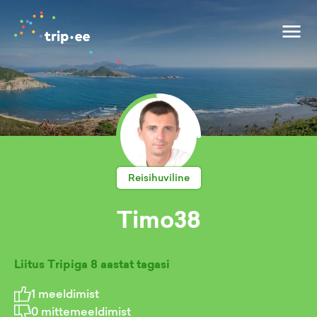
Reisihuviline
Timo38
Liitus Tripiga
8 aastat tagasi
1
meeldimist
0
mittemeeldimist