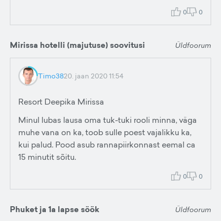
0
0
Mirissa hotelli (majutuse) soovitusi
Üldfoorum
Timo38
20. jaan 2020 11:54
Resort Deepika Mirissa
Minul lubas lausa oma tuk-tuki rooli minna, väga
muhe vana on ka, toob sulle poest vajalikku ka,
kui palud. Pood asub rannapiirkonnast eemal ca
15 minutit sõitu.
0
0
Phuket ja 1a lapse söök
Üldfoorum