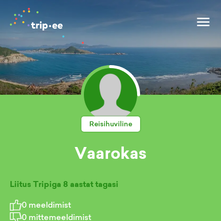
Reisihuviline
Vaarokas
Liitus Tripiga
8 aastat tagasi
0
meeldimist
0
mittemeeldimist