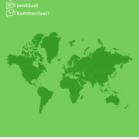
1
postitust
1
kommentaari