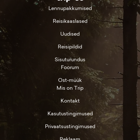
Lennupakkumised
Reisikaaslased
Uudised
Reisipildid
Sisuturundus
Foorum
Ost-müük
Mis on Trip
Kontakt
Kasutustingimused
Privaatsustingimused
Reklaam