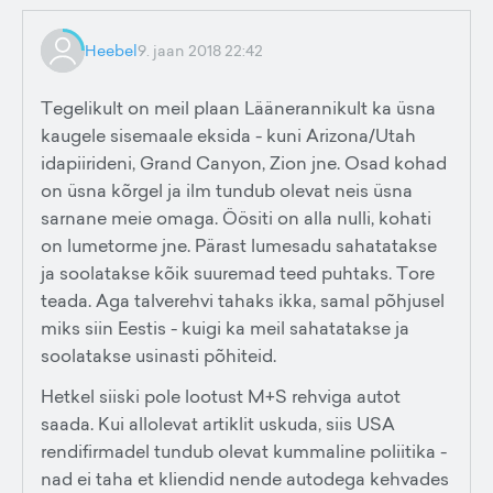
Heebel
9. jaan 2018 22:42
Tegelikult on meil plaan Läänerannikult ka üsna
kaugele sisemaale eksida - kuni Arizona/Utah
idapiirideni, Grand Canyon, Zion jne. Osad kohad
on üsna kõrgel ja ilm tundub olevat neis üsna
sarnane meie omaga. Öösiti on alla nulli, kohati
on lumetorme jne. Pärast lumesadu sahatatakse
ja soolatakse kõik suuremad teed puhtaks. Tore
teada. Aga talverehvi tahaks ikka, samal põhjusel
miks siin Eestis - kuigi ka meil sahatatakse ja
soolatakse usinasti põhiteid.
Hetkel siiski pole lootust M+S rehviga autot
saada. Kui allolevat artiklit uskuda, siis USA
rendifirmadel tundub olevat kummaline poliitika -
nad ei taha et kliendid nende autodega kehvades