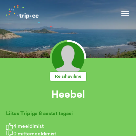
Reisihuviline
Heebel
Liitus Tripiga
8 aastat tagasi
4
meeldimist
0
mittemeeldimist