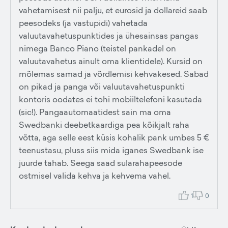
vahetamisest nii palju, et eurosid ja dollareid saab
peesodeks (ja vastupidi) vahetada
valuutavahetuspunktides ja ühesainsas pangas
nimega Banco Piano (teistel pankadel on
valuutavahetus ainult oma klientidele). Kursid on
mõlemas samad ja võrdlemisi kehvakesed. Sabad
on pikad ja panga või valuutavahetuspunkti
kontoris oodates ei tohi mobiiltelefoni kasutada
(sic!). Pangaautomaatidest sain ma oma
Swedbanki deebetkaardiga pea kõikjalt raha
võtta, aga selle eest küsis kohalik pank umbes 5 €
teenustasu, pluss siis mida iganes Swedbank ise
juurde tahab. Seega saad sularahapeesode
ostmisel valida kehva ja kehvema vahel.
1
0