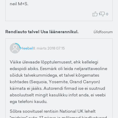
neil M+S.
1
0
Rendiauto talvel Usa läänerannikul.
Üldfoorum
Heebel
8. märts 2018 07:15
Väike ülevaade lõpptulemusest, ehk kellelegi
edaspidi abiks. Eesmärk oli leida neljarattaveoline
sõiduk talvekummidega, et talvel kõrgemates
kohtades (Sequoia, Yosemite, Grand Canyon)
käimata ei jääks. Autorendi firmad ise ei suutnud
absoluutselt mingit kasulikku infot anda, ei veebi
ega telefoni kaudu.
Sõbra soovitusel rentisin National UK lehelt
"midsize" auto. 17 päeva ja mõlemad kindlustused