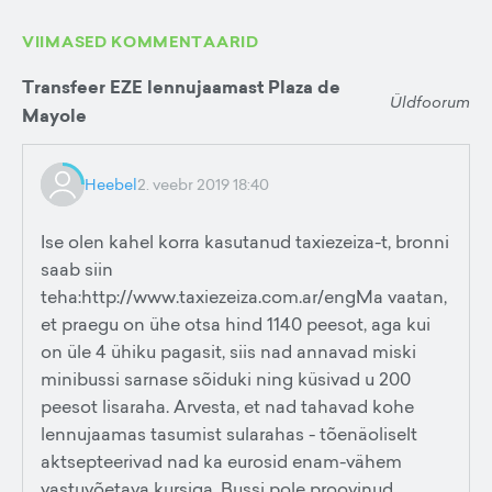
VIIMASED KOMMENTAARID
Transfeer EZE lennujaamast Plaza de
Üldfoorum
Mayole
Heebel
2. veebr 2019 18:40
Ise olen kahel korra kasutanud taxiezeiza-t, bronni
saab siin
teha:http://www.taxiezeiza.com.ar/engMa vaatan,
et praegu on ühe otsa hind 1140 peesot, aga kui
on üle 4 ühiku pagasit, siis nad annavad miski
minibussi sarnase sõiduki ning küsivad u 200
peesot lisaraha. Arvesta, et nad tahavad kohe
lennujaamas tasumist sularahas - tõenäoliselt
aktsepteerivad nad ka eurosid enam-vähem
vastuvõetava kursiga. Bussi pole proovinud.