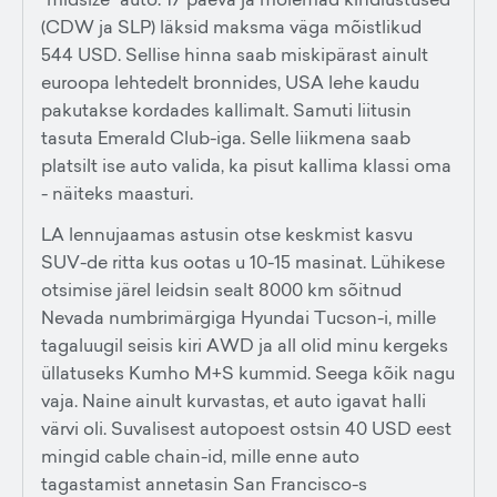
(CDW ja SLP) läksid maksma väga mõistlikud
544 USD. Sellise hinna saab miskipärast ainult
euroopa lehtedelt bronnides, USA lehe kaudu
pakutakse kordades kallimalt. Samuti liitusin
tasuta Emerald Club-iga. Selle liikmena saab
platsilt ise auto valida, ka pisut kallima klassi oma
- näiteks maasturi.
LA lennujaamas astusin otse keskmist kasvu
SUV-de ritta kus ootas u 10-15 masinat. Lühikese
otsimise järel leidsin sealt 8000 km sõitnud
Nevada numbrimärgiga Hyundai Tucson-i, mille
tagaluugil seisis kiri AWD ja all olid minu kergeks
üllatuseks Kumho M+S kummid. Seega kõik nagu
vaja. Naine ainult kurvastas, et auto igavat halli
värvi oli. Suvalisest autopoest ostsin 40 USD eest
mingid cable chain-id, mille enne auto
tagastamist annetasin San Francisco-s