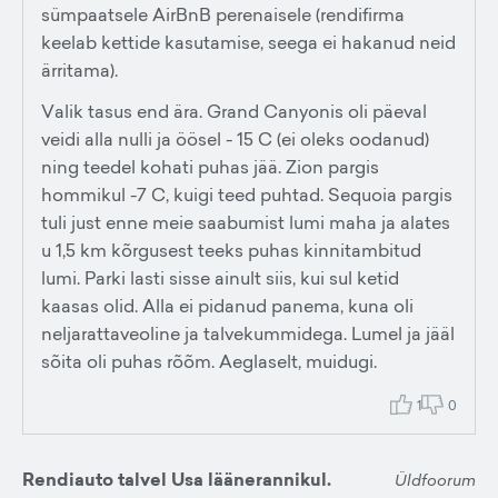
sümpaatsele AirBnB perenaisele (rendifirma
keelab kettide kasutamise, seega ei hakanud neid
ärritama).
Valik tasus end ära. Grand Canyonis oli päeval
veidi alla nulli ja öösel - 15 C (ei oleks oodanud)
ning teedel kohati puhas jää. Zion pargis
hommikul -7 C, kuigi teed puhtad. Sequoia pargis
tuli just enne meie saabumist lumi maha ja alates
u 1,5 km kõrgusest teeks puhas kinnitambitud
lumi. Parki lasti sisse ainult siis, kui sul ketid
kaasas olid. Alla ei pidanud panema, kuna oli
neljarattaveoline ja talvekummidega. Lumel ja jääl
sõita oli puhas rõõm. Aeglaselt, muidugi.
1
0
Rendiauto talvel Usa läänerannikul.
Üldfoorum