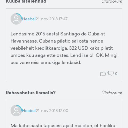
Kuuba siselennud
Üldfoorum
Heebel
21. nov 2018 17:47
Lendasime 2015 aastal Santiago de Cuba-st
Havannasse. Cubana piletid sai osta nende
veebilehelt krediitkaardiga. 322 USD kaks piletit
umbes kuu aega ette ostes. Lend ise oli OK. Mingi
uue vene reisilennukiga lendasid.
1
0
Rahavahetus Iisraelis?
Üldfoorum
Heebel
21. nov 2018 17:00
Ma kahe aasta tagusest ajast mäletan, et hariliku