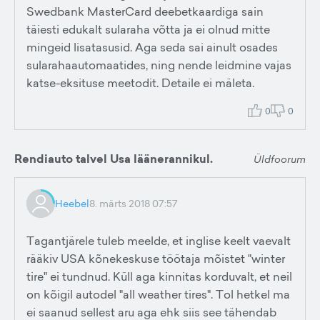
Swedbank MasterCard deebetkaardiga sain
täiesti edukalt sularaha võtta ja ei olnud mitte
mingeid lisatasusid. Aga seda sai ainult osades
sularahaautomaatides, ning nende leidmine vajas
katse-eksituse meetodit. Detaile ei mäleta.
0
0
Rendiauto talvel Usa läänerannikul.
Üldfoorum
Heebel
8. märts 2018 07:57
Tagantjärele tuleb meelde, et inglise keelt vaevalt
rääkiv USA kõnekeskuse töötaja mõistet "winter
tire" ei tundnud. Küll aga kinnitas korduvalt, et neil
on kõigil autodel "all weather tires". Tol hetkel ma
ei saanud sellest aru aga ehk siis see tähendab