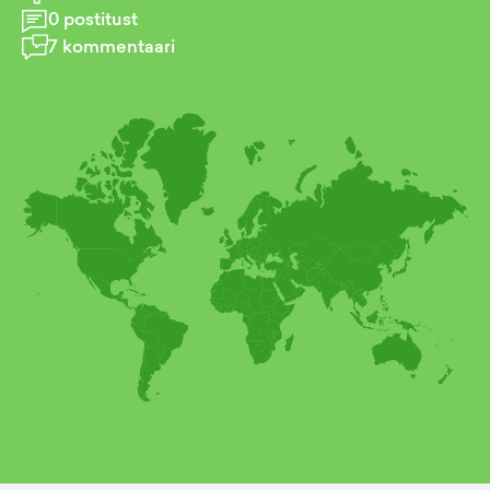
0
postitust
7
kommentaari