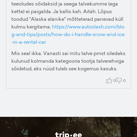
teeoludes sõidaksid ja seega talvekumme (ega
kette) ei paigalda. Ja kallis kah. Aitäh. Lõpus
toodud "Alaska elanike" mõtteterad panevad küll
kulmu kergitama.
https://www.autoslash.com/blo
g-and-tips/posts/how-do-i-handle-snow-and-ice
-in-a-rental-car
Mis seal ikka. Vanasti sai mitu talve pmst siledaks
kulunud kolmanda kategooria tootja talverehviga
sõidetud, eks nüüd tuleb see kogemus kasuks.
0
0