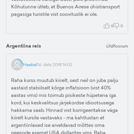
Kõhutunne ütleb, et Buenos Airese ühistransport
pagasiga turistile vist soovituslik ei ole.
0
0
Argentiina reis
Üldfoorum
Heebel
16. dets 2018 14:02
Raha kurss muutub kiirelt, sest neil on juba palju
aastaid stabiilselt kõrge inflatsioon (vist 40%
aastas vms) mis toimub pisikeste hüpetena iga
kord, kui keskvalitsus järjekordse idiootsusega
hakkama saab. Hinnad vist korrigeeritakse väga
kiirelt kursile vastavaks - ma kahtlustan et
argentiinlased ise arveldavad mõttes oma
peesode asemel USA dollarites vms. Raha