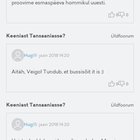
proovime esmaspäeva hommikul uuesti.
0
0
Keeniast Tansaaniasse?
Üldfoorum
Hug
19. jaan 2018 14:20
Aitäh, Veigo! Tundub, et bussisõit it is :)
0
0
Keeniast Tansaaniasse?
Üldfoorum
Hug
15. jaan 2018 14:20