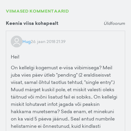
VIIMASED KOMMENTAARID
Keenia viisa kohapealt
Üldfoorum
Hug
26. jaan 2018 21:39
Hei!
On kellelgi kogemust e-viisa viibimisega? Meil
juba viies päev ütleb "pending" (2 eraldiseisvat
viisat, samal õhtul taotlus tehtud, "single entry".)
Muud märget kuskil pole, et miskit valesti oleks
täitnud või mõni lisatud fail ei sobiks.. On kellelgi
miskit lohutavat infot jagada või peaksin
hakkama muretsema? Seda enam, et minekuni
on ka vaid 5 päeva jäänud.. Seal antud numbrile
helistamine ei õnnestunud, kuid kindlasti