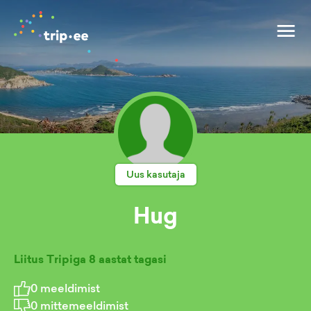
Uus kasutaja
Hug
Liitus Tripiga
8 aastat tagasi
0
meeldimist
0
mittemeeldimist