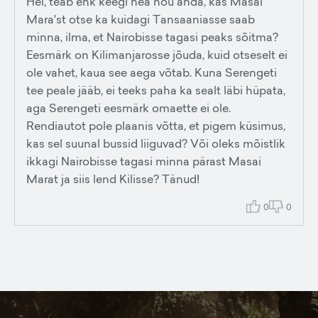
Hei, teab ehk keegi hea nõu anda, kas Masai
Mara'st otse ka kuidagi Tansaaniasse saab
minna, ilma, et Nairobisse tagasi peaks sõitma?
Eesmärk on Kilimanjarosse jõuda, kuid otseselt ei
ole vahet, kaua see aega võtab. Kuna Serengeti
tee peale jääb, ei teeks paha ka sealt läbi hüpata,
aga Serengeti eesmärk omaette ei ole.
Rendiautot pole plaanis võtta, et pigem küsimus,
kas sel suunal bussid liiguvad? Või oleks mõistlik
ikkagi Nairobisse tagasi minna pärast Masai
Marat ja siis lend Kilisse? Tänud!
0
0