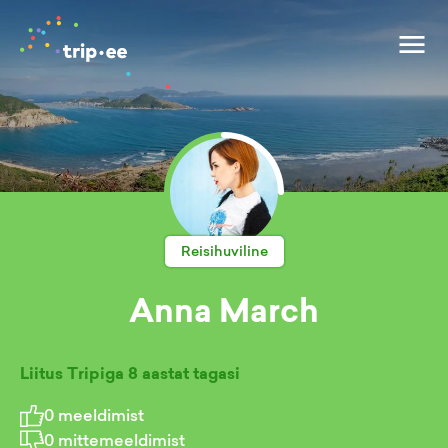
Reisihuviline
Anna March
Liitus Tripiga
8 aastat tagasi
0
meeldimist
0
mittemeeldimist