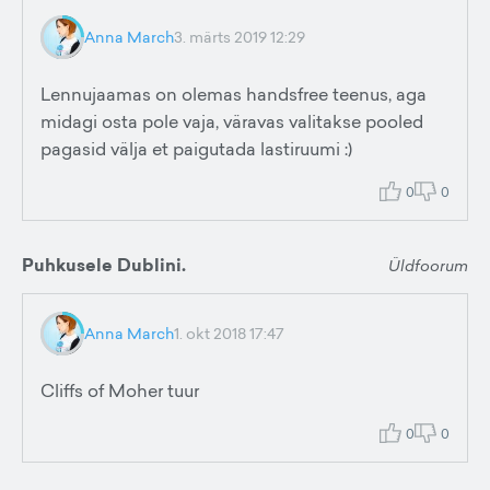
Anna March
3. märts 2019 12:29
Lennujaamas on olemas handsfree teenus, aga
midagi osta pole vaja, väravas valitakse pooled
pagasid välja et paigutada lastiruumi :)
0
0
Puhkusele Dublini.
Üldfoorum
Anna March
1. okt 2018 17:47
Cliffs of Moher tuur
0
0