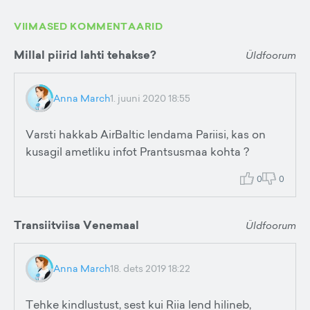
VIIMASED KOMMENTAARID
Millal piirid lahti tehakse?
Üldfoorum
Anna March
1. juuni 2020 18:55
Varsti hakkab AirBaltic lendama Pariisi, kas on
kusagil ametliku infot Prantsusmaa kohta ?
0
0
Transiitviisa Venemaal
Üldfoorum
Anna March
18. dets 2019 18:22
Tehke kindlustust, sest kui Riia lend hilineb,