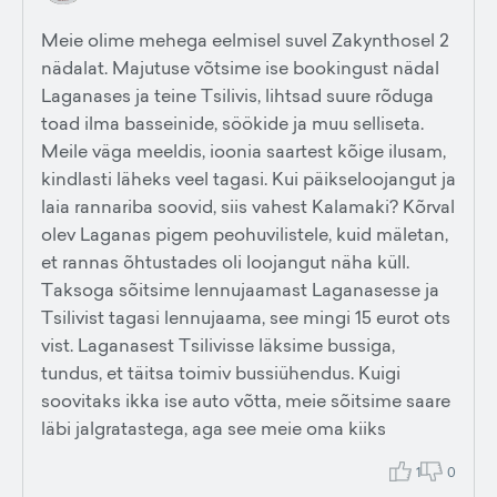
Meie olime mehega eelmisel suvel Zakynthosel 2
nädalat. Majutuse võtsime ise bookingust nädal
Laganases ja teine Tsilivis, lihtsad suure rõduga
toad ilma basseinide, söökide ja muu selliseta.
Meile väga meeldis, ioonia saartest kõige ilusam,
kindlasti läheks veel tagasi. Kui päikseloojangut ja
laia rannariba soovid, siis vahest Kalamaki? Kõrval
olev Laganas pigem peohuvilistele, kuid mäletan,
et rannas õhtustades oli loojangut näha küll.
Taksoga sõitsime lennujaamast Laganasesse ja
Tsilivist tagasi lennujaama, see mingi 15 eurot ots
vist. Laganasest Tsilivisse läksime bussiga,
tundus, et täitsa toimiv bussiühendus. Kuigi
soovitaks ikka ise auto võtta, meie sõitsime saare
läbi jalgratastega, aga see meie oma kiiks
1
0