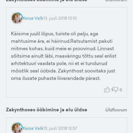
Kaisa Valk
13. juuli 2018 13:10
Käisime juulil lõpus, turiste oli palju, aga
mahtusime ära, ei häirinud.Ratsutamist pakuti
mitmes kohas, kuid meie ei proovinud. Linnast
sõitsime ainult läbi, maaväringu tõttu seal erilist
arhitektuuri vaadata pole, nii et ei tundunud
mõistlik seal ööbida. Zakynthost soovitaks just
oma ilusate puhaste liivarandade pärast.
1
0
Zakynthoses ööbimine ja elu üldse
Üldfoorum
Kaisa Valk
13. juuli 2018 12:57