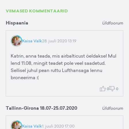
VIIMASED KOMMENTAARID
Hispaania
Üldfoorum
Kaisa Valk
28. juuli 2020 13:19
Katrin, anna teada, mis airbalticust öeldakse! Mul
lend 11.08, mingit teadet pole veel saadetud.
Sellisel juhul pean ruttu Lufthansaga lennu
broneerima :(
0
0
Tallinn-Girona 18.07-25.07.2020
Üldfoorum
Kaisa Valk
1. juuli 2020 17:00