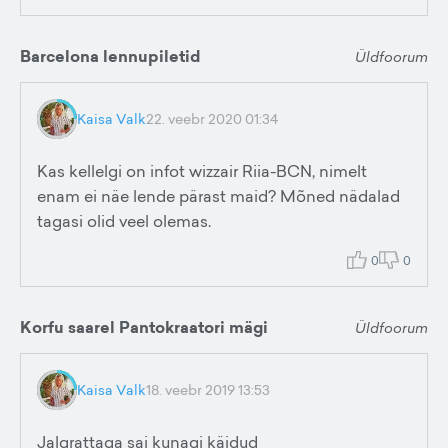
Barcelona lennupiletid
Üldfoorum
Kaisa Valk
22. veebr 2020 01:34
Kas kellelgi on infot wizzair Riia-BCN, nimelt
enam ei näe lende pärast maid? Mõned nädalad
tagasi olid veel olemas.
0
0
Korfu saarel Pantokraatori mägi
Üldfoorum
Kaisa Valk
18. veebr 2019 13:53
Jalgrattaga sai kunagi käidud