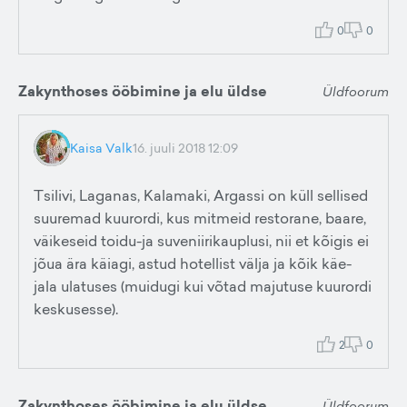
0
0
Zakynthoses ööbimine ja elu üldse
Üldfoorum
Kaisa Valk
16. juuli 2018 12:09
Tsilivi, Laganas, Kalamaki, Argassi on küll sellised
suuremad kuurordi, kus mitmeid restorane, baare,
väikeseid toidu-ja suveniirikauplusi, nii et kõigis ei
jõua ära käiagi, astud hotellist välja ja kõik käe-
jala ulatuses (muidugi kui võtad majutuse kuurordi
keskusesse).
2
0
Zakynthoses ööbimine ja elu üldse
Üldfoorum