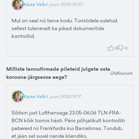
Kaisa Valk
6. juuni 2020 20:57
Mul on seal nö teine kodu. Turistidele suletud,
sellest tulenevalt ka pikad dokumentide
kontrollid.
0
0
Milliste lennufirmade pileteid julgete osta
Üldfoorum
koroona-järgsesse aega?
Kaisa Valk
6. juuni 2020 19:17
Sõitsin just Lufthansaga 23.05-06.06 TLN-FRA-
BCN kõik toimis hästi. Päris põhjalikult kontrolliti
pabereid nii Frankfurdis kui Barcelonas. Tundub,
et jään sel suvel nende kliendiks.