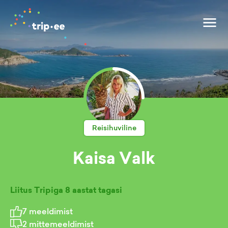
Reisihuviline
Kaisa Valk
Liitus Tripiga
8 aastat tagasi
7
meeldimist
2
mittemeeldimist