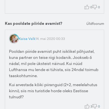
0
0
Kas pooldate piiride avamist?
Üldfoorum
Kaisa Valk
14. mai 2020 00:33
Pooldan piiride avamist puht isiklikel põhjustel,
kuna partner on teise riigi kodanik. Jookseb 6
nädal, mil pole üksteist näinud. Kui nüüd
Lufthansa mu lende ei tühista, siis 24ndal toimub
taaskohtumine.
Kui arvestada kõiki piiranguid (2+2, meelelahutus
kinni), siis mis turistide horde oleks Eestisse
tulnud!?
3
0