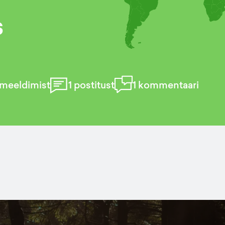
s
meeldimist
1
postitust
1
kommentaari