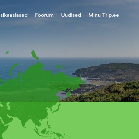
Minu Trip.ee
isikaaslased
Foorum
Uudised