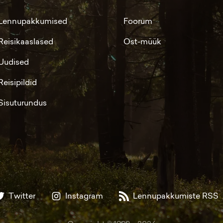
Lennupakkumised
Foorum
Reisikaaslased
Ost-müük
Uudised
Reisipildid
Sisuturundus
Twitter
Instagram
Lennupakkumiste RSS