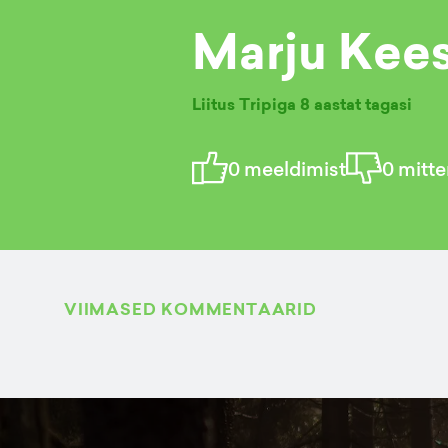
Marju Kee
Liitus Tripiga
8 aastat tagasi
0
meeldimist
0
mitte
VIIMASED KOMMENTAARID