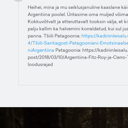
Heihei, mina ja mu seiklusjanuline kaaslane käi
Argentiina poolel. Üritasime oma muljed võimalik
Kokkuvõtvalt ja etteruttavalt tooksin välja, et k
palju kallim ka halvemini korraldatud, kui sul j
panna. Tšiili Patagoonia:
https://kadiriinleisa
4/Tšiili-Santiagost-Patagooniani-Emotsinaalses
niArgentiina
Patagoonia: https://kadiriinleisal
post/2018/03/10/Argentiina-Fitz-Roy-ja-Cerro
loodusrajad