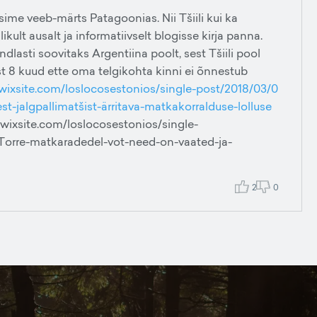
sime veeb-märts Patagoonias. Nii Tšiili kui ka
ult ausalt ja informatiivselt blogisse kirja panna.
indlasti soovitaks Argentiina poolt, sest Tšiili pool
ust 8 kuud ette oma telgikohta kinni ei õnnestub
lu.wixsite.com/loslocosestonios/single-post/2018/03/0
t-jalgpallimatšist-ärritava-matkakorralduse-lolluse
u.wixsite.com/loslocosestonios/single-
-Torre-matkaradedel-vot-need-on-vaated-ja-
2
0