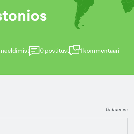
stonios
meeldimist
0
postitust
1
kommentaari
Üldfoorum