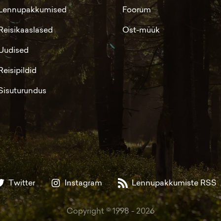
Lennupakkumised
Foorum
Reisikaaslased
Ost-müük
Uudised
Reisipildid
Sisuturundus
Twitter
Instagram
Lennupakkumiste RSS
Copyright © 1998 -
2026