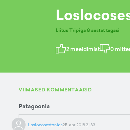
Loslocose
Liitus Tripiga
8 aastat tagasi
2
meeldimist
0
mitte
VIIMASED KOMMENTAARID
Patagoonia
Loslocosestonios
25. apr 2018 21:33