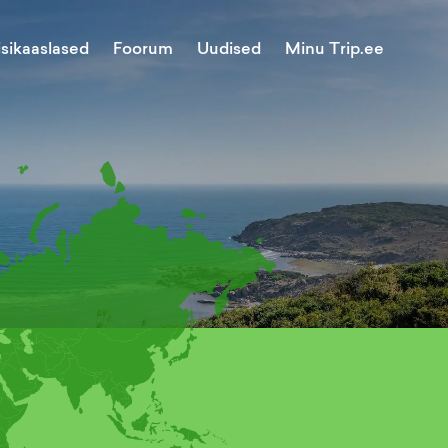
Minu Trip.ee
isikaaslased
Foorum
Uudised