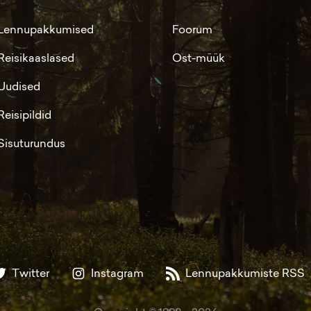
Lennupakkumised
Foorum
Reisikaaslased
Ost-müük
Uudised
Reisipildid
Sisuturundus
Twitter
Instagram
Lennupakkumiste RSS