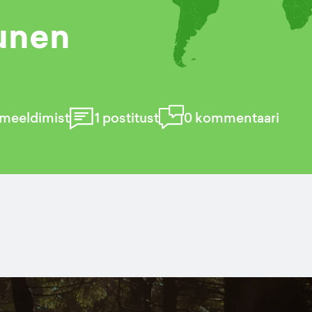
tunen
meeldimist
1
postitust
0
kommentaari