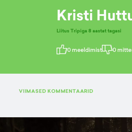
Kristi Hut
Liitus Tripiga
8 aastat tagasi
0
meeldimist
0
mitte
VIIMASED KOMMENTAARID