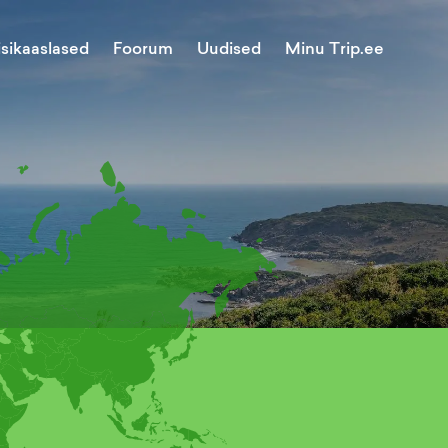
Minu Trip.ee
isikaaslased
Foorum
Uudised