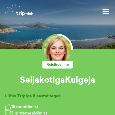
Reisihuviline
SeljakotigaKulgeja
Liitus Tripiga
8 aastat tagasi
15
meeldimist
5
mittemeeldimist