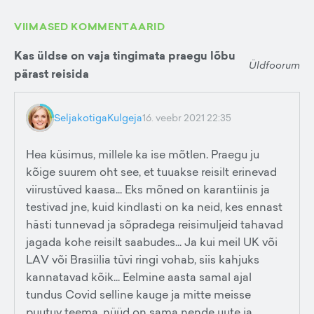
VIIMASED KOMMENTAARID
Kas üldse on vaja tingimata praegu lõbu
Üldfoorum
pärast reisida
SeljakotigaKulgeja
16. veebr 2021 22:35
Hea küsimus, millele ka ise mõtlen. Praegu ju
kõige suurem oht see, et tuuakse reisilt erinevad
viirustüved kaasa... Eks mõned on karantiinis ja
testivad jne, kuid kindlasti on ka neid, kes ennast
hästi tunnevad ja sõpradega reisimuljeid tahavad
jagada kohe reisilt saabudes... Ja kui meil UK või
LAV või Brasiilia tüvi ringi vohab, siis kahjuks
kannatavad kõik... Eelmine aasta samal ajal
tundus Covid selline kauge ja mitte meisse
puutuv teema, nüüd on sama nende uute ja