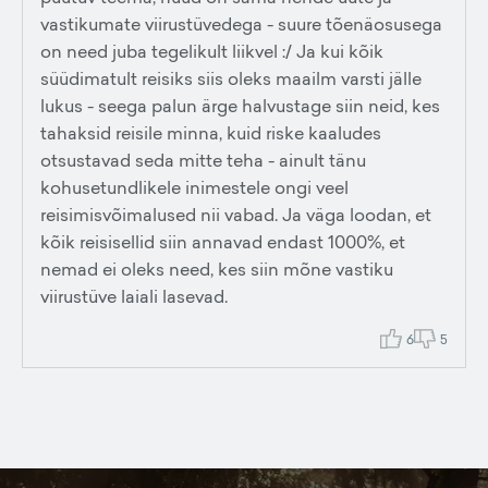
vastikumate viirustüvedega - suure tõenäosusega
on need juba tegelikult liikvel :/ Ja kui kõik
süüdimatult reisiks siis oleks maailm varsti jälle
lukus - seega palun ärge halvustage siin neid, kes
tahaksid reisile minna, kuid riske kaaludes
otsustavad seda mitte teha - ainult tänu
kohusetundlikele inimestele ongi veel
reisimisvõimalused nii vabad. Ja väga loodan, et
kõik reisisellid siin annavad endast 1000%, et
nemad ei oleks need, kes siin mõne vastiku
viirustüve laiali lasevad.
6
5