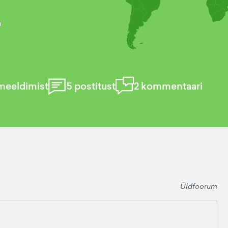
r
meeldimist
5
postitust
2
kommentaari
Üldfoorum