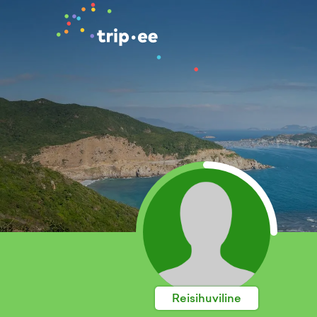
Reisihuviline