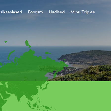
Minu Trip.ee
isikaaslased
Foorum
Uudised