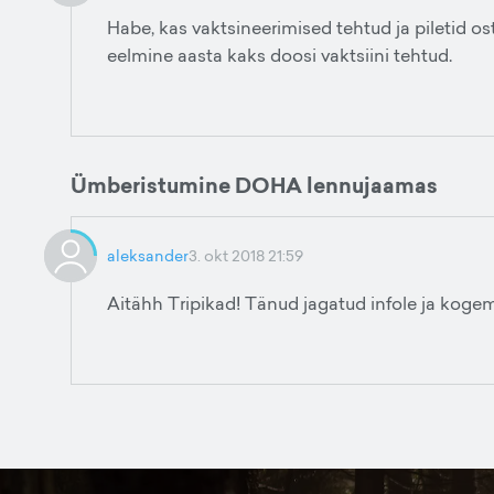
Habe, kas vaktsineerimised tehtud ja piletid os
eelmine aasta kaks doosi vaktsiini tehtud.
Ümberistumine DOHA lennujaamas
aleksander
3. okt 2018 21:59
Aitähh Tripikad! Tänud jagatud infole ja kogem