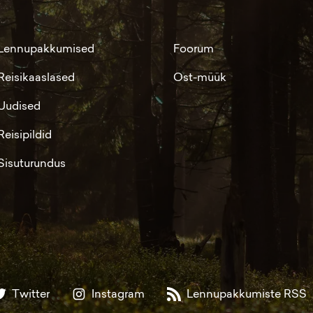
Lennupakkumised
Foorum
Reisikaaslased
Ost-müük
Uudised
Reisipildid
Sisuturundus
Twitter
Instagram
Lennupakkumiste RSS