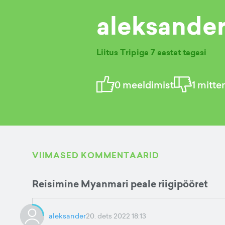
aleksande
Liitus Tripiga
7 aastat tagasi
0
meeldimist
1
mitte
VIIMASED KOMMENTAARID
Reisimine Myanmari peale riigipööret
aleksander
20. dets 2022 18:13