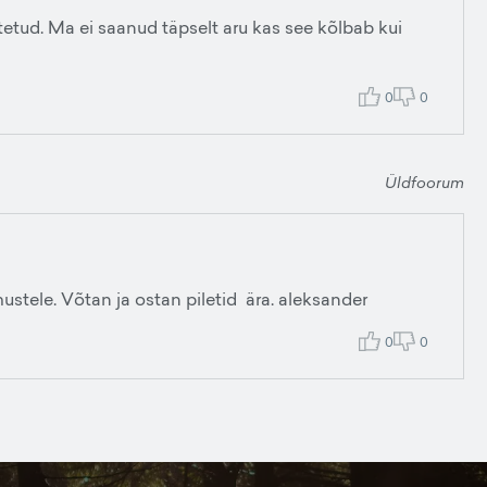
tetud. Ma ei saanud täpselt aru kas see kõlbab kui
0
0
Üldfoorum
ustele. Võtan ja ostan piletid ära. aleksander
0
0