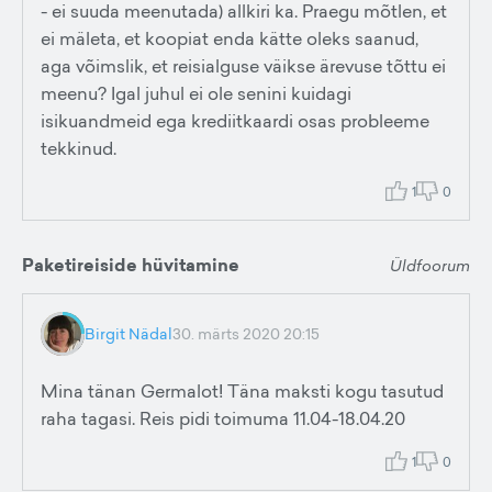
- ei suuda meenutada) allkiri ka. Praegu mõtlen, et
ei mäleta, et koopiat enda kätte oleks saanud,
aga võimslik, et reisialguse väikse ärevuse tõttu ei
meenu? Igal juhul ei ole senini kuidagi
isikuandmeid ega krediitkaardi osas probleeme
tekkinud.
1
0
Paketireiside hüvitamine
Üldfoorum
Birgit Nädal
30. märts 2020 20:15
Mina tänan Germalot! Täna maksti kogu tasutud
raha tagasi. Reis pidi toimuma 11.04-18.04.20
1
0