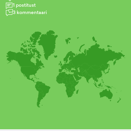
1
postitust
3
kommentaari