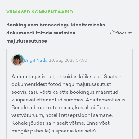
VIIMASED KOMMENTAARID
Booking.com broneeringu kinnitamiseks
dokumendi fotode saatmine
Üldfoorum
majutusasutusse
Birgit Nädal
20. aug 2023 07:50
Annan tagasisidet, et kuidas kõik sujus. Saatsin
dokumentidest fotod nagu majutusasutust
soovis, tasu võeti ka ette bookingus määratud
kuupäeval ettenähtud summas. Apartament asus
Benalmadena kortermajas, kus all niiöelda
vastvõturuum, hotelli retseptsiooni sarnane.
Kohale jõudes sain sealt võtme. Enne võeti
mingile paberile( hispaania keelsele?