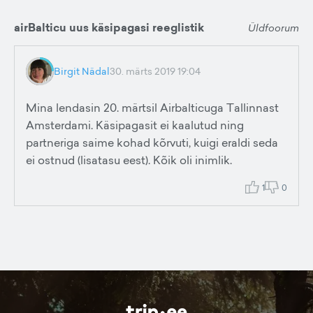
airBalticu uus käsipagasi reeglistik
Üldfoorum
Birgit Nädal
30. märts 2019 19:04
Mina lendasin 20. märtsil Airbalticuga Tallinnast
Amsterdami. Käsipagasit ei kaalutud ning
partneriga saime kohad kõrvuti, kuigi eraldi seda
ei ostnud (lisatasu eest). Kõik oli inimlik.
1
0