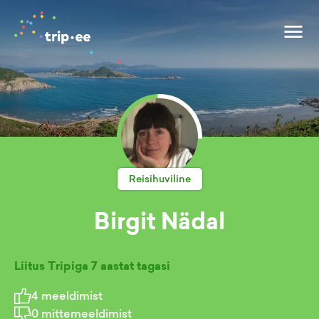
Reisihuviline
Birgit Nädal
Liitus Tripiga
7 aastat tagasi
4
meeldimist
0
mittemeeldimist