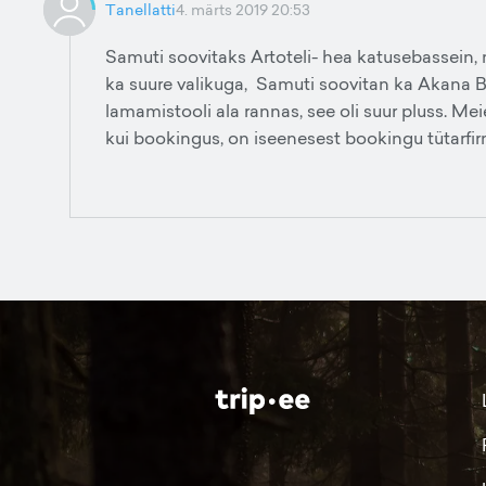
Tanellatti
4. märts 2019 20:53
Samuti soovitaks Artoteli- hea katusebassein,
ka suure valikuga, Samuti soovitan ka Akana Bou
lamamistooli ala rannas, see oli suur pluss. M
kui bookingus, on iseenesest bookingu tütarfi