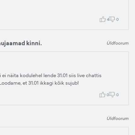
4
0
nnujaamad kinni.
Üldfoorum
 ei näita kodulehel lende 31.01 siis live chattis
. Loodame, et 31.01 ikkagi kõik sujub!
0
0
Üldfoorum