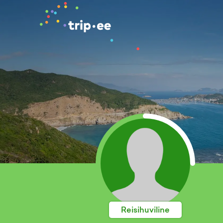
Reisihuviline