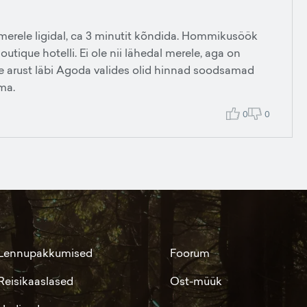
 merele ligidal, ca 3 minutit kõndida. Hommikusöök
tique hotelli. Ei ole nii lähedal merele, aga on
eie arust läbi Agoda valides olid hinnad soodsamad
rma.
0
0
Lennupakkumised
Foorum
Reisikaaslased
Ost-müük