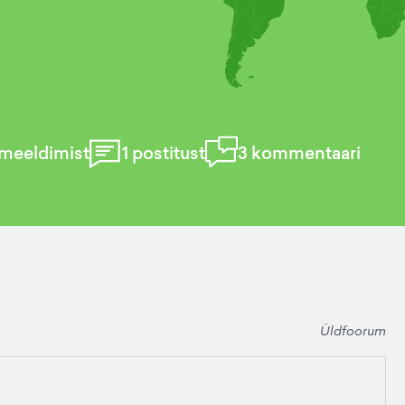
meeldimist
1
postitust
3
kommentaari
Üldfoorum