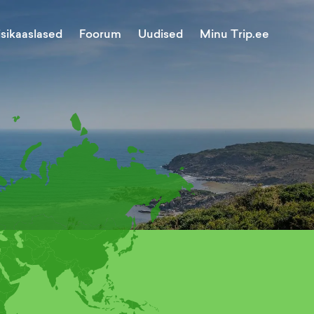
Minu Trip.ee
isikaaslased
Foorum
Uudised