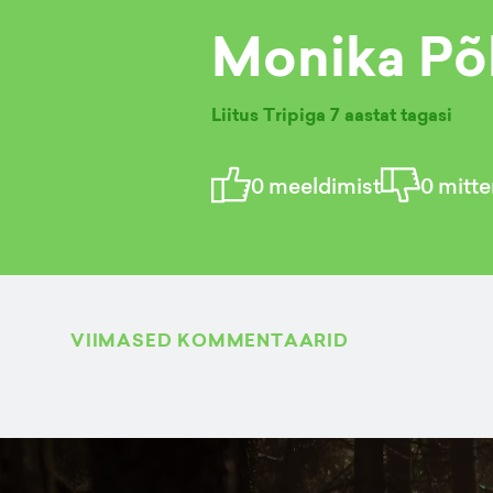
Monika Põ
Liitus Tripiga
7 aastat tagasi
0
meeldimist
0
mitte
VIIMASED KOMMENTAARID