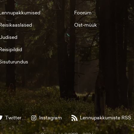
Lennupakkumised
Foorum
Reisikaaslased
Ost-müük
Uudised
Reisipildid
Sisuturundus
Twitter
Instagram
Lennupakkumiste RSS