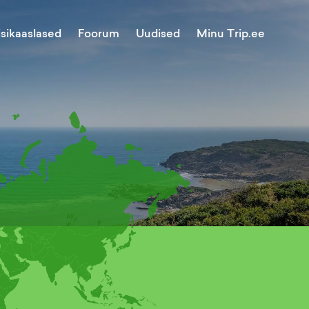
Minu Trip.ee
isikaaslased
Foorum
Uudised