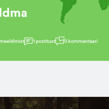
ldma
meeldimist
1
postitust
0
kommentaari