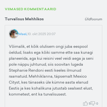
VIIMASED KOMMENTAARID
Turvalisus Mehhikos
Üldfoorum
MaeL
10. okt 2025 20:07
Võimalik, et kõik olulisem ongi juba eespool
öeldud, lisaks ega kõiki samme ette saa kunagi
planeerida, aga kui reisini veel veidi aega ja seni
pole näppu juhtunud, siis soovitan lugeda
Stephanie Rendoni eesti keeles ilmunud
raamatuid. Mehhiklanna, täpsemalt Mexico
Cityst, kes tänaseks üle kümne aasta elanud
Eestis ja kes kohalikuna jutustab sealsest elust,
kommetest, ent ka turvalisusest.
5
0