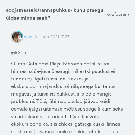
soojamaareis/rannapuhkus- kuhu praegu
Üldfoorum
üldse minna saab?
MaeL
31. jaan 2021 17:27
@k2tsi
Olime Catalonia Playa Maroma hotellis (kõik
hinnas, süüa-juua ülearugi, millestki puudust ei
tundnud). Igati turvaline. Takso- ja
ekskursioonimajandus toimib, seega kui tahta
mugavat ja turvalist puhkust, siis pole mingit
probleemi. Tõsi, lähimad asulad jäävad veidi
eemale (jalgsi uitamise mõttes), seega liikumiseks
vajad taksot või rendiautot (või kui võtad
ekskursioone ka, siis ehk ei igatsegi kuskil linnas
seiklemist). Samas meile meeldis, et oli looduse