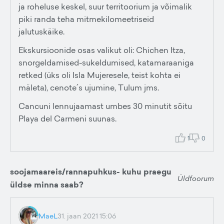
ja roheluse keskel, suur territoorium ja võimalik
piki randa teha mitmekilomeetriseid
jalutuskäike.
Ekskursioonide osas valikut oli: Chichen Itza,
snorgeldamised-sukeldumised, katamaraaniga
retked (üks oli Isla Mujeresele, teist kohta ei
mäleta), cenote´s ujumine, Tulum jms.
Cancuni lennujaamast umbes 30 minutit sõitu
Playa del Carmeni suunas.
1
0
soojamaareis/rannapuhkus- kuhu praegu
Üldfoorum
üldse minna saab?
MaeL
31. jaan 2021 15:06