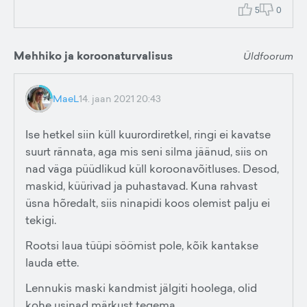
5
0
Mehhiko ja koroonaturvalisus
Üldfoorum
MaeL
14. jaan 2021 20:43
Ise hetkel siin küll kuurordiretkel, ringi ei kavatse
suurt rännata, aga mis seni silma jäänud, siis on
nad väga püüdlikud küll koroonavõitluses. Desod,
maskid, küürivad ja puhastavad. Kuna rahvast
üsna hõredalt, siis ninapidi koos olemist palju ei
tekigi.
Rootsi laua tüüpi söömist pole, kõik kantakse
lauda ette.
Lennukis maski kandmist jälgiti hoolega, olid
kohe usinad märkust tegema.