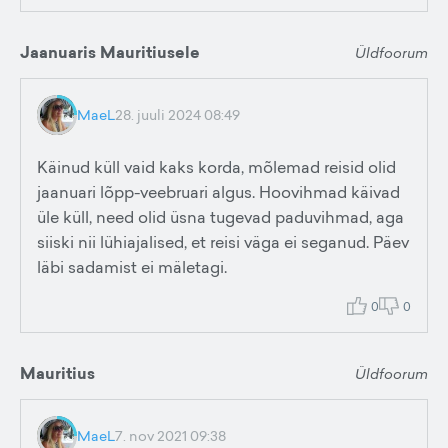
Jaanuaris Mauritiusele
Üldfoorum
MaeL
28. juuli 2024 08:49
Käinud küll vaid kaks korda, mõlemad reisid olid
jaanuari lõpp-veebruari algus. Hoovihmad käivad
üle küll, need olid üsna tugevad paduvihmad, aga
siiski nii lühiajalised, et reisi väga ei seganud. Päev
läbi sadamist ei mäletagi.
0
0
Mauritius
Üldfoorum
MaeL
7. nov 2021 09:38