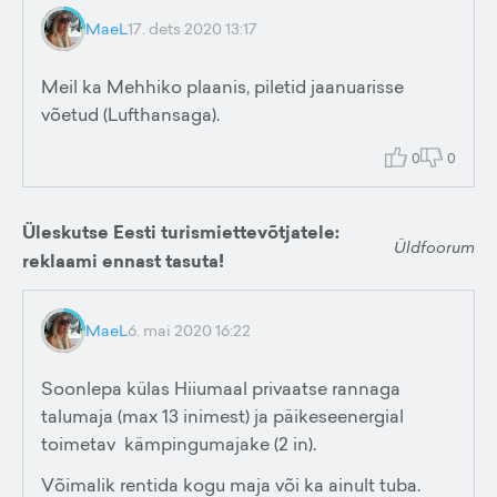
MaeL
17. dets 2020 13:17
Meil ka Mehhiko plaanis, piletid jaanuarisse
võetud (Lufthansaga).
0
0
Üleskutse Eesti turismiettevõtjatele:
Üldfoorum
reklaami ennast tasuta!
MaeL
6. mai 2020 16:22
Soonlepa külas Hiiumaal privaatse rannaga
talumaja (max 13 inimest) ja päikeseenergial
toimetav kämpingumajake (2 in).
Võimalik rentida kogu maja või ka ainult tuba.