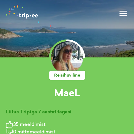
Reisihuviline
MaeL
Liitus Tripiga
7 aastat tagasi
35
meeldimist
0
mittemeeldimist