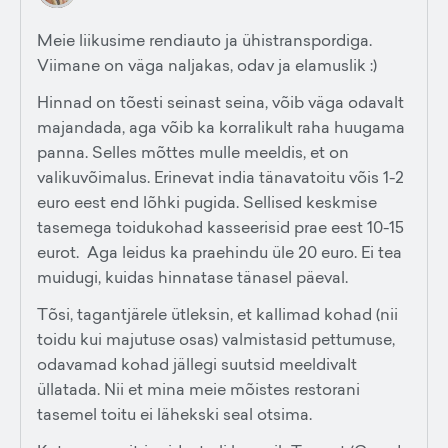
Meie liikusime rendiauto ja ühistranspordiga.
Viimane on väga naljakas, odav ja elamuslik :)
Hinnad on tõesti seinast seina, võib väga odavalt
majandada, aga võib ka korralikult raha huugama
panna. Selles mõttes mulle meeldis, et on
valikuvõimalus. Erinevat india tänavatoitu võis 1-2
euro eest end lõhki pugida. Sellised keskmise
tasemega toidukohad kasseerisid prae eest 10-15
eurot. Aga leidus ka praehindu üle 20 euro. Ei tea
muidugi, kuidas hinnatase tänasel päeval.
Tõsi, tagantjärele ütleksin, et kallimad kohad (nii
toidu kui majutuse osas) valmistasid pettumuse,
odavamad kohad jällegi suutsid meeldivalt
üllatada. Nii et mina meie mõistes restorani
tasemel toitu ei lähekski seal otsima.