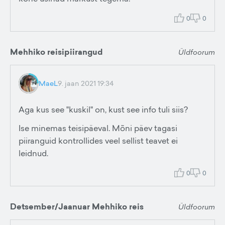
0
0
Mehhiko reisipiirangud
Üldfoorum
MaeL
9. jaan 2021 19:34
Aga kus see "kuskil" on, kust see info tuli siis?
Ise minemas teisipäeval. Mõni päev tagasi
piiranguid kontrollides veel sellist teavet ei
leidnud.
0
0
Detsember/Jaanuar Mehhiko reis
Üldfoorum