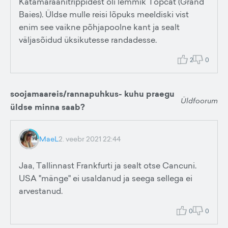
Katamaraanitrippidest oli lemmik Topcat (Grand
Baies). Üldse mulle reisi lõpuks meeldiski vist
enim see vaikne põhjapoolne kant ja sealt
väljasõidud üksikutesse randadesse.
2
0
soojamaareis/rannapuhkus- kuhu praegu
Üldfoorum
üldse minna saab?
MaeL
2. veebr 2021 22:44
Jaa, Tallinnast Frankfurti ja sealt otse Cancuni.
USA "mänge" ei usaldanud ja seega sellega ei
arvestanud.
0
0