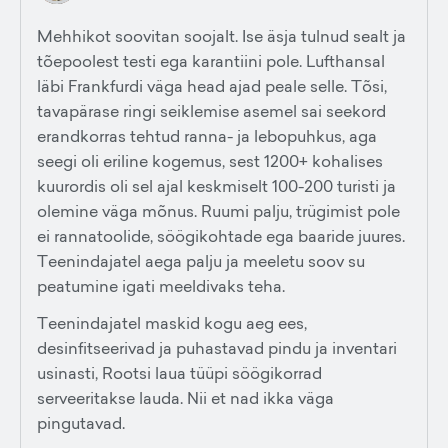
Mehhikot soovitan soojalt. Ise äsja tulnud sealt ja
tõepoolest testi ega karantiini pole. Lufthansal
läbi Frankfurdi väga head ajad peale selle. Tõsi,
tavapärase ringi seiklemise asemel sai seekord
erandkorras tehtud ranna- ja lebopuhkus, aga
seegi oli eriline kogemus, sest 1200+ kohalises
kuurordis oli sel ajal keskmiselt 100-200 turisti ja
olemine väga mõnus. Ruumi palju, trügimist pole
ei rannatoolide, söögikohtade ega baaride juures.
Teenindajatel aega palju ja meeletu soov su
peatumine igati meeldivaks teha.
Teenindajatel maskid kogu aeg ees,
desinfitseerivad ja puhastavad pindu ja inventari
usinasti, Rootsi laua tüüpi söögikorrad
serveeritakse lauda. Nii et nad ikka väga
pingutavad.