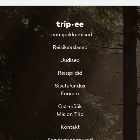
Lennupakkumised
Reisikaaslased
Uudised
Reisipildid
Sisuturundus
Foorum
Ost-müük
Mis on Trip
Kontakt
Kasutustingimused