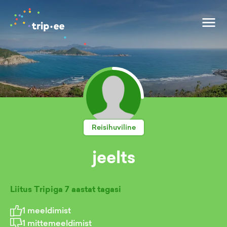
Reisihuviline
jeelts
Liitus Tripiga
7 aastat tagasi
1
meeldimist
1
mittemeeldimist