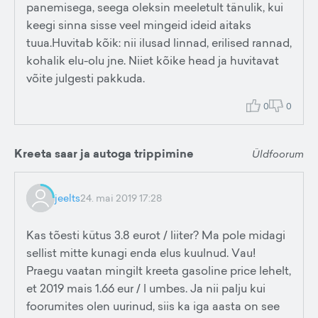
panemisega, seega oleksin meeletult tänulik, kui
keegi sinna sisse veel mingeid ideid aitaks
tuua.Huvitab kõik: nii ilusad linnad, erilised rannad,
kohalik elu-olu jne. Niiet kõike head ja huvitavat
võite julgesti pakkuda.
0
0
Kreeta saar ja autoga trippimine
Üldfoorum
jeelts
24. mai 2019 17:28
Kas tõesti kütus 3.8 eurot / liiter? Ma pole midagi
sellist mitte kunagi enda elus kuulnud. Vau!
Praegu vaatan mingilt kreeta gasoline price lehelt,
et 2019 mais 1.66 eur / l umbes. Ja nii palju kui
foorumites olen uurinud, siis ka iga aasta on see