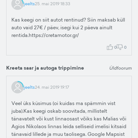
jeelts
25. mai 2019 18:33
Kas keegi on siit autot rentinud? Siin maksab küll
auto vaid 27€ / päev, isegi kui 2 päeva ainult
rentida.https://cretamotor.gr/
0
0
Kreeta saar ja autoga trippimine
Üldfoorum
jeelts
24. mai 2019 19:17
Veel üks küsimus (oi kuidas ma spämmin vist
juba).Kas keegi oskab soovitada, millistelt
tänavatelt või kust linnaosast võiks kas Malias või
Agios Nikolaos linnas leida selliseid imelisi kitsaid
tänavaid lillede ja muu taolisega. Google Mapsist