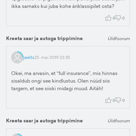
ikka samaks kui juba kohe äriklassipilet osta?
0
0
Kreeta saar ja autoga trippimine
Üldfoorum
jeelts
25. mai 2019 23:35
Okei, ma arvasin, et “full insurance”, mis hinnas
sisaldub ongi see kindlustus. Olen nüüd siis
targem, et see siiski midagi muud. Aitäh!
0
0
Kreeta saar ja autoga trippimine
Üldfoorum