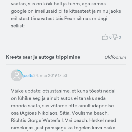
vaatan, siis on kõik hall ja tuhm, aga samas
google on imeilusaid pilte kitsastest ja minu jaoks
erilistest tänavatest täis.Pean silmas midagi
sellist:
0
0
Kreeta saar ja autoga trippimine
Üldfoorum
jeelts
24. mai 2019 17:53
Väike update: otsustasime, et kuna tõesti nädal
on lühike aeg ja ainult autos ei tahaks seda
mööda saata, siis võtame ette ainult idapoolse
osa (Agioas Nikolaos, Sitia, Voulisma beach,
Richtis Gorge Waterfall, Vai beach. Hetkel need
nimekirjas, just parasjagu ka tegelen kava paika