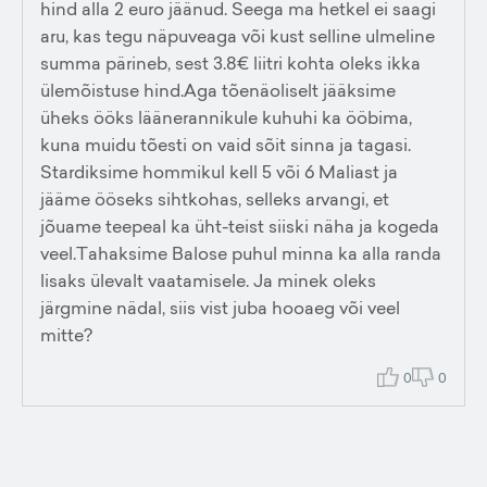
hind alla 2 euro jäänud. Seega ma hetkel ei saagi
aru, kas tegu näpuveaga või kust selline ulmeline
summa pärineb, sest 3.8€ liitri kohta oleks ikka
ülemõistuse hind.Aga tõenäoliselt jääksime
üheks ööks läänerannikule kuhuhi ka ööbima,
kuna muidu tõesti on vaid sõit sinna ja tagasi.
Stardiksime hommikul kell 5 või 6 Maliast ja
jääme ööseks sihtkohas, selleks arvangi, et
jõuame teepeal ka üht-teist siiski näha ja kogeda
veel.Tahaksime Balose puhul minna ka alla randa
lisaks ülevalt vaatamisele. Ja minek oleks
järgmine nädal, siis vist juba hooaeg või veel
mitte?
0
0