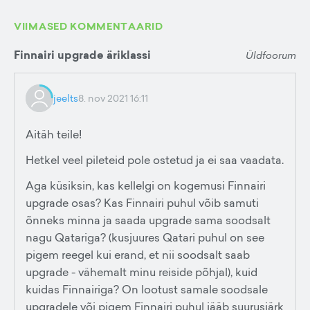
VIIMASED KOMMENTAARID
Finnairi upgrade äriklassi
Üldfoorum
jeelts
8. nov 2021 16:11
Aitäh teile!
Hetkel veel pileteid pole ostetud ja ei saa vaadata.
Aga küsiksin, kas kellelgi on kogemusi Finnairi
upgrade osas? Kas Finnairi puhul võib samuti
õnneks minna ja saada upgrade sama soodsalt
nagu Qatariga? (kusjuures Qatari puhul on see
pigem reegel kui erand, et nii soodsalt saab
upgrade - vähemalt minu reiside põhjal), kuid
kuidas Finnairiga? On lootust samale soodsale
upgradele või pigem Finnairi puhul jääb suurusjärk