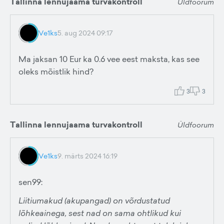
Tallinna lennujaama turvakontroll
Üldfoorum
Ve1ks
5. aug 2024 09:17
Ma jaksan 10 Eur ka 0.6 vee eest maksta, kas see
oleks mõistlik hind?
3
3
Tallinna lennujaama turvakontroll
Üldfoorum
Ve1ks
9. märts 2024 16:19
sen99:
Liitiumakud (akupangad) on võrdustatud
lõhkeainega, sest nad on sama ohtlikud kui