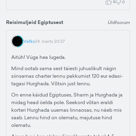
9
0
Reisimuljeid Egiptusest
Üldfoorum
Ve1ks
24. märts 20:37
Aitüh! Vüga hea lugeda.
Mind ootab sama sest täiesti juhuslikult nägin
siinsamas charter lennu pakkumist 120 eur edasi-
tagasi Hurghada. Võtsin just lennu.
On enne käidud Egiptuses, Sharm ja Hurghada ja
midag head öelda pole. Seekord võtan eraldi
korteri Hurghada uuemas linnaosas, nu näeb mis
saab. Lennu hind on olematu, majutuse hind
olematu.