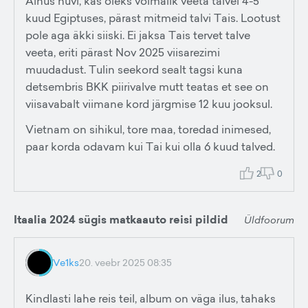
Ainus huvi, kas oleks võimalik veeta talvel 4-5
kuud Egiptuses, pärast mitmeid talvi Tais. Lootust
pole aga äkki siiski. Ei jaksa Tais tervet talve
veeta, eriti pärast Nov 2025 viisarezimi
muudadust. Tulin seekord sealt tagsi kuna
detsembris BKK piirivalve mutt teatas et see on
viisavabalt viimane kord järgmise 12 kuu jooksul.
Vietnam on sihikul, tore maa, toredad inimesed,
paar korda odavam kui Tai kui olla 6 kuud talved.
2
0
Itaalia 2024 sügis matkaauto reisi pildid
Üldfoorum
Ve1ks
20. veebr 2025 08:35
Kindlasti lahe reis teil, album on väga ilus, tahaks