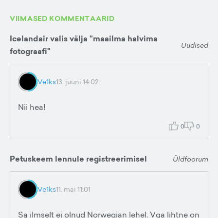
VIIMASED KOMMENTAARID
Icelandair valis välja "maailma halvima
Uudised
fotograafi"
Ve1ks
13. juuni 14:02
Nii hea!
0
0
Petuskeem lennule registreerimisel
Üldfoorum
Ve1ks
11. mai 11:01
Sa ilmselt ei olnud Norwegian lehel. Vga lihtne on