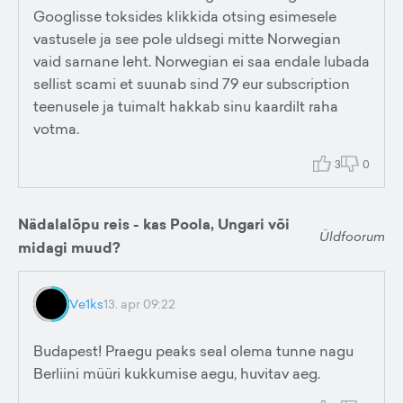
Googlisse toksides klikkida otsing esimesele
vastusele ja see pole uldsegi mitte Norwegian
vaid sarnane leht. Norwegian ei saa endale lubada
sellist scami et suunab sind 79 eur subscription
teenusele ja tuimalt hakkab sinu kaardilt raha
votma.
3
0
Nädalalõpu reis - kas Poola, Ungari või
Üldfoorum
midagi muud?
Ve1ks
13. apr 09:22
Budapest! Praegu peaks seal olema tunne nagu
Berliini müüri kukkumise aegu, huvitav aeg.