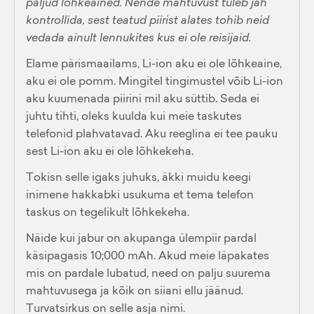
paljud lõhkeained. Nende mahtuvust tuleb jah
kontrollida, sest teatud piirist alates tohib neid
vedada ainult lennukites kus ei ole reisijaid.
Elame pärismaailams, Li-ion aku ei ole lõhkeaine,
aku ei ole pomm. Mingitel tingimustel võib Li-ion
aku kuumenada piirini mil aku süttib. Seda ei
juhtu tihti, oleks kuulda kui meie taskutes
telefonid plahvatavad. Aku reeglina ei tee pauku
sest Li-ion aku ei ole lõhkekeha.
Tokisn selle igaks juhuks, äkki muidu keegi
inimene hakkabki usukuma et tema telefon
taskus on tegelikult lõhkekeha.
Näide kui jabur on akupanga ülempiir pardal
käsipagasis 10;000 mAh. Akud meie läpakates
mis on pardale lubatud, need on palju suurema
mahtuvusega ja kõik on siiani ellu jäänud.
Turvatsirkus on selle asja nimi.