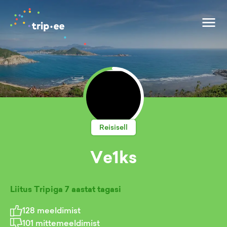
Reisisell
Ve1ks
Liitus Tripiga
7 aastat tagasi
128
meeldimist
101
mittemeeldimist