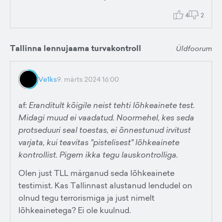
4
2
Tallinna lennujaama turvakontroll
Üldfoorum
Ve1ks
9. märts 2024 16:00
af:
Eranditult kõigile neist tehti lõhkeainete test.
Midagi muud ei vaadatud. Noormehel, kes seda
protseduuri seal toestas, ei õnnestunud irvitust
varjata, kui teavitas "pistelisest" lõhkeainete
kontrollist. Pigem ikka tegu lauskontrolliga.
Olen just TLL märganud seda lõhkeainete
testimist. Kas Tallinnast alustanud lendudel on
olnud tegu terrorismiga ja just nimelt
lõhkeainetega? Ei ole kuulnud.