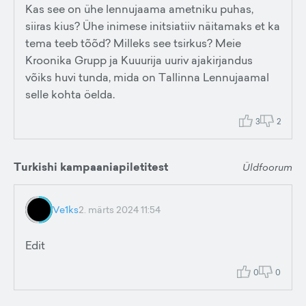
Kas see on ühe lennujaama ametniku puhas,
siiras kius? Ühe inimese initsiatiiv näitamaks et ka
tema teeb tõõd? Milleks see tsirkus? Meie
Kroonika Grupp ja Kuuurija uuriv ajakirjandus
võiks huvi tunda, mida on Tallinna Lennujaamal
selle kohta öelda.
3
2
Turkishi kampaaniapiletitest
Üldfoorum
Ve1ks
2. märts 2024 11:54
Edit
0
0