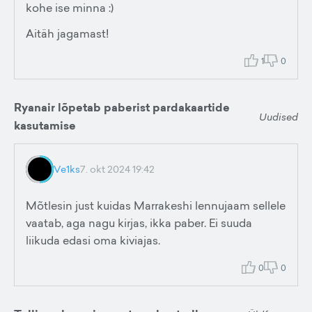
kohe ise minna :)
Aitäh jagamast!
1
0
Ryanair lõpetab paberist pardakaartide
Uudised
kasutamise
Ve1ks
7. okt 2024 19:42
Mõtlesin just kuidas Marrakeshi lennujaam sellele
vaatab, aga nagu kirjas, ikka paber. Ei suuda
liikuda edasi oma kiviajas.
0
0