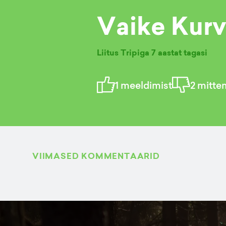
Vaike Kurv
Liitus Tripiga
7 aastat tagasi
1
meeldimist
2
mitte
VIIMASED KOMMENTAARID