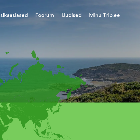
Minu Trip.ee
isikaaslased
Foorum
Uudised