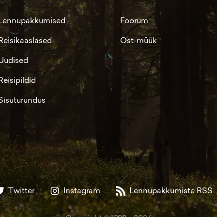
Lennupakkumised
Foorum
Reisikaaslased
Ost-müük
Uudised
Reisipildid
Sisuturundus
Twitter
Instagram
Lennupakkumiste RSS