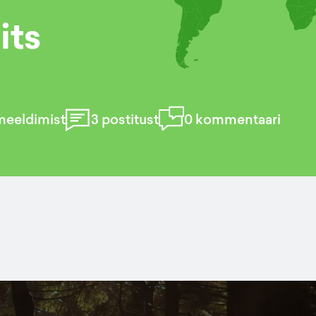
its
meeldimist
3
postitust
0
kommentaari