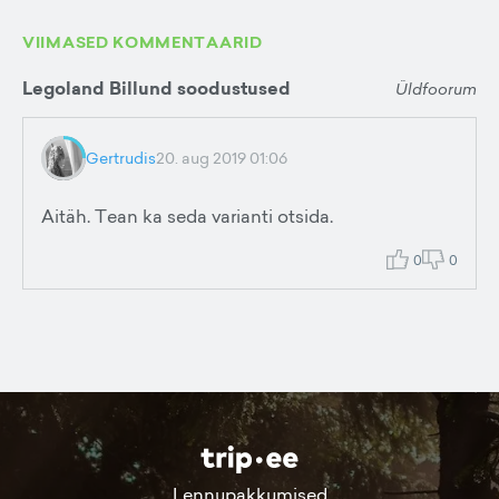
VIIMASED KOMMENTAARID
Legoland Billund soodustused
Üldfoorum
Gertrudis
20. aug 2019 01:06
Aitäh. Tean ka seda varianti otsida.
0
0
Lennupakkumised