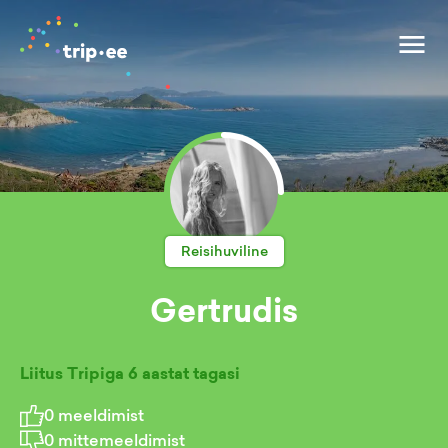
Reisihuviline
Gertrudis
Liitus Tripiga
6 aastat tagasi
0
meeldimist
0
mittemeeldimist