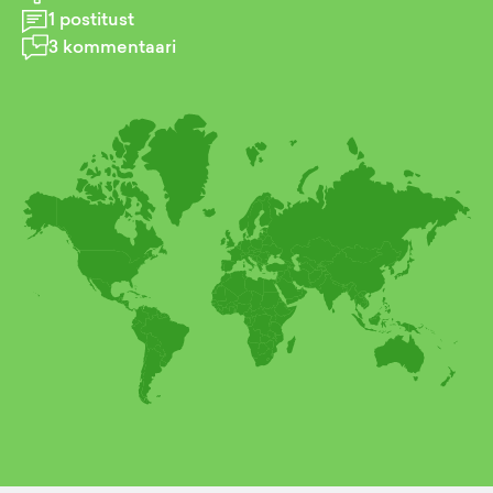
1
postitust
3
kommentaari